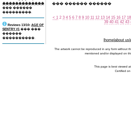
��� ������ ������
�������������
��� ������
���������.
<
1
2
3
4
5
6
7
8
9
10
11
12
13
14
15
16
17
18
39
40
41
42
43
Reviews 13/10:
AGE OF
SENTRY #1
��� ���
������
����������.
|
home
|
about us
|
The artwork cannot be reproduced in any form without th
mentioned and/or displayed on this
This page is best viewed a
Certified o