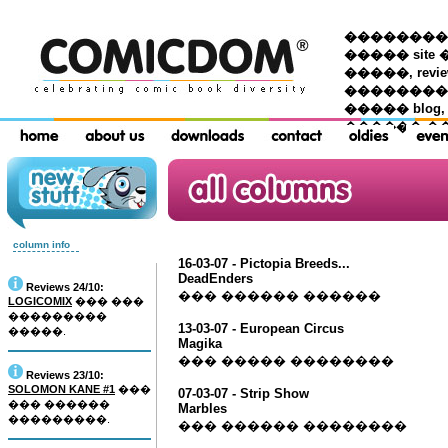
��������� �
����� site 
�����, re
���������
����� blog,
������ �
column info
16-03-07 - Pictopia Breeds...
DeadEnders
Reviews 24/10:
��� ������ ������
LOGICOMIX
��� ���
���������
13-03-07 - European Circus
�����.
Magika
��� ����� ��������
Reviews 23/10:
SOLOMON KANE #1
���
07-03-07 - Strip Show
��� ������
Marbles
���������.
��� ������ ��������