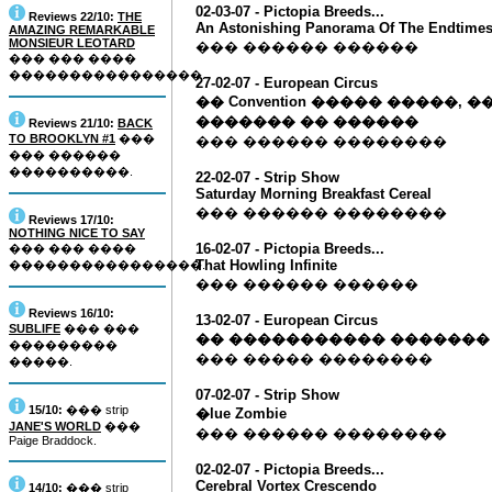
02-03-07 - Pictopia Breeds...
Reviews 22/10:
THE
An Astonishing Panorama Of The Endtime
AMAZING REMARKABLE
MONSIEUR LEOTARD
��� ������ ������
��� ��� ����
����������������.
27-02-07 - European Circus
�� Convention ����� �����,
������� �� ������
Reviews 21/10:
BACK
TO BROOKLYN #1
���
��� ������ ��������
��� ������
����������.
22-02-07 - Strip Show
Saturday Morning Breakfast Cereal
��� ������ ��������
Reviews 17/10:
NOTHING NICE TO SAY
16-02-07 - Pictopia Breeds...
��� ��� ����
That Howling Infinite
����������������.
��� ������ ������
Reviews 16/10:
13-02-07 - European Circus
SUBLIFE
��� ���
�� ����������� �������
���������
��� ����� ��������
�����.
07-02-07 - Strip Show
15/10:
��� strip
�lue Zombie
JANE'S WORLD
���
��� ������ ��������
Paige Braddock.
02-02-07 - Pictopia Breeds...
Cerebral Vortex Crescendo
14/10:
��� strip