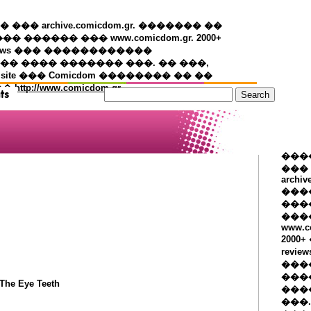
�� archive.comicdom.gr. ������� ��
��� ������ ��� www.comicdom.gr. 2000+
views ��� ������������
� ���� ������� ���. �� ���,
 site ��� Comicdom �������� �� ��
��
http://www.comicdom.gr
���
���
archiv
���
����
���
www.c
2000
revie
���
���
 The Eye Teeth
���
���.