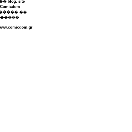
 blog, site
Comicdom
����� ��
������
/www.comicdom.gr