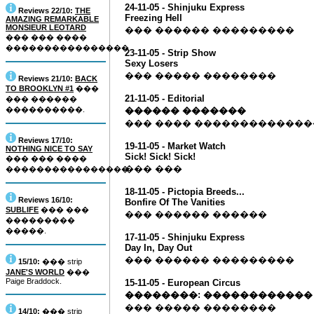
24-11-05 - Shinjuku Express
Reviews 22/10:
THE
Freezing Hell
AMAZING REMARKABLE
MONSIEUR LEOTARD
��� ������ ���������
��� ��� ����
����������������.
23-11-05 - Strip Show
Sexy Losers
��� ����� ��������
Reviews 21/10:
BACK
TO BROOKLYN #1
���
21-11-05 - Editorial
��� ������
����������.
������ �������
��� ���� ������������
Reviews 17/10:
19-11-05 - Market Watch
NOTHING NICE TO SAY
Sick! Sick! Sick!
��� ��� ����
��� ���
����������������.
18-11-05 - Pictopia Breeds...
Reviews 16/10:
Bonfire Of The Vanities
SUBLIFE
��� ���
��� ������ ������
���������
�����.
17-11-05 - Shinjuku Express
Day In, Day Out
��� ������ ���������
15/10:
��� strip
JANE'S WORLD
���
Paige Braddock.
15-11-05 - European Circus
��������: ������������
��� ����� ��������
14/10:
��� strip