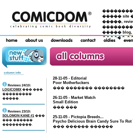
��������� �
����� site 
�����, re
���������
����� blog,
������ �
column info
28-11-05 - Editorial
Poor Motherfuckers
Reviews 24/10:
��� ������� ��������
LOGICOMIX
��� ���
���������
26-11-05 - Market Watch
�����.
Small Edition
��� ���
Reviews 23/10:
SOLOMON KANE #1
���
25-11-05 - Pictopia Breeds...
��� ������
Psycho Delicious Brain Candy Sure To Rot
���������.
��� ������ ������