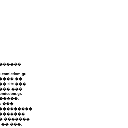
������
e.comicdom.gr.
���� ��
� site ���
��� ���
omicdom.gr.
+ �����,
ws ���
���������
�������
� �������
 �� ���,