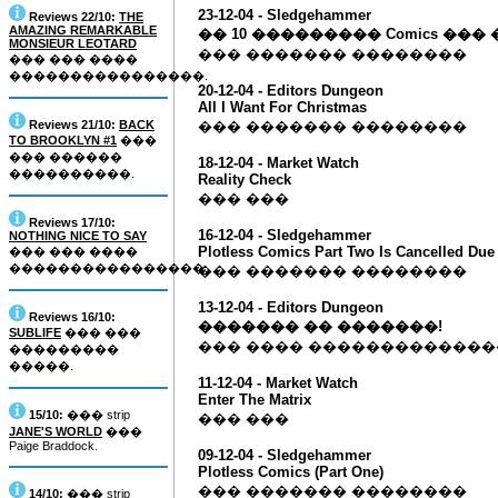
23-12-04 - Sledgehammer
Reviews 22/10:
THE
AMAZING REMARKABLE
�� 10 ��������� Comics ��
MONSIEUR LEOTARD
��� ������� ��������
��� ��� ����
����������������.
20-12-04 - Editors Dungeon
All I Want For Christmas
Reviews 21/10:
BACK
��� ������� ��������
TO BROOKLYN #1
���
��� ������
18-12-04 - Market Watch
����������.
Reality Check
��� ���
Reviews 17/10:
16-12-04 - Sledgehammer
NOTHING NICE TO SAY
Plotless Comics Part Two Is Cancelled Due
��� ��� ����
����������������.
��� ������� ��������
13-12-04 - Editors Dungeon
Reviews 16/10:
������� �� �������!
SUBLIFE
��� ���
��� ���� ������������
���������
�����.
11-12-04 - Market Watch
Enter The Matrix
15/10:
��� strip
��� ���
JANE'S WORLD
���
Paige Braddock.
09-12-04 - Sledgehammer
Plotless Comics (Part One)
��� ������� ��������
14/10:
��� strip