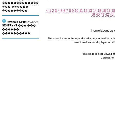
�������������
��� ������
<
1
2
3
4
5
6
7
8
9
10
11
12
13
14
15
16
17
18
���������.
39
40
41
42
43
Reviews 13/10:
AGE OF
SENTRY #1
��� ���
������
|
home
|
about us
|
����������.
The artwork cannot be reproduced in any form without th
mentioned and/or displayed on this
This page is best viewed a
Certified o