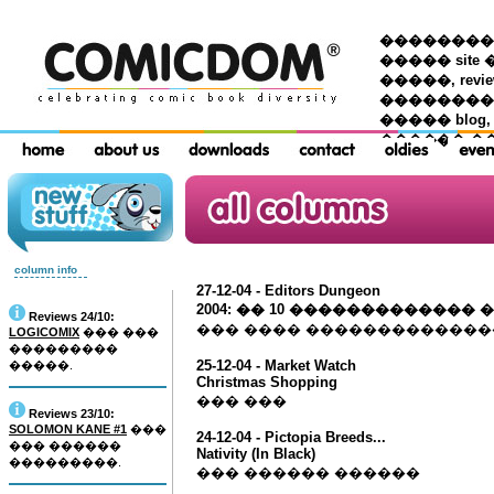
��������� �
����� site 
�����, re
���������
����� blog,
������ �
column info
27-12-04 - Editors Dungeon
2004: �� 10 �������������
Reviews 24/10:
��� ���� ������������
LOGICOMIX
��� ���
���������
25-12-04 - Market Watch
�����.
Christmas Shopping
��� ���
Reviews 23/10:
SOLOMON KANE #1
���
24-12-04 - Pictopia Breeds...
��� ������
Nativity (In Black)
���������.
��� ������ ������