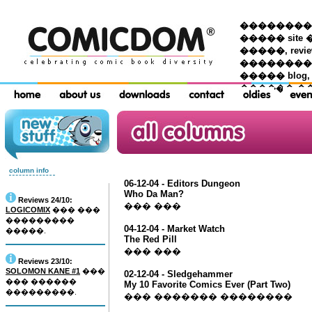
��������� �
����� site 
�����, re
���������
����� blog,
������ �
column info
06-12-04 - Editors Dungeon
Who Da Man?
Reviews 24/10:
��� ���
LOGICOMIX
��� ���
���������
04-12-04 - Market Watch
�����.
The Red Pill
��� ���
Reviews 23/10:
SOLOMON KANE #1
���
02-12-04 - Sledgehammer
��� ������
My 10 Favorite Comics Ever (Part Two)
���������.
��� ������� ��������