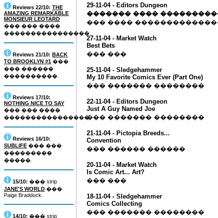
29-11-04 - Editors Dungeon
Reviews 22/10:
THE
������� ���� ���������
AMAZING REMARKABLE
MONSIEUR LEOTARD
��� ���� ������������
��� ��� ����
����������������.
27-11-04 - Market Watch
Best Bets
��� ���
Reviews 21/10:
BACK
TO BROOKLYN #1
���
��� ������
25-11-04 - Sledgehammer
����������.
My 10 Favorite Comics Ever (Part One)
��� ������� ��������
Reviews 17/10:
22-11-04 - Editors Dungeon
NOTHING NICE TO SAY
Just A Guy Named Joe
��� ��� ����
��� ������� ��������
����������������.
21-11-04 - Pictopia Breeds...
Reviews 16/10:
Convention
SUBLIFE
��� ���
��� ������ ������
���������
�����.
20-11-04 - Market Watch
Is Comic Art... Art?
��� ���
15/10:
��� strip
JANE'S WORLD
���
Paige Braddock.
18-11-04 - Sledgehammer
Comics Collecting
��� ������� ��������
14/10:
��� strip