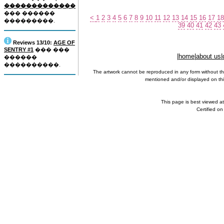
�������������
��� ������
<
1
2
3
4
5
6
7
8
9
10
11
12
13
14
15
16
17
18
���������.
39
40
41
42
43
Reviews 13/10:
AGE OF
SENTRY #1
��� ���
|
home
|
about us
|
������
����������.
The artwork cannot be reproduced in any form without th
mentioned and/or displayed on this
This page is best viewed a
Certified o