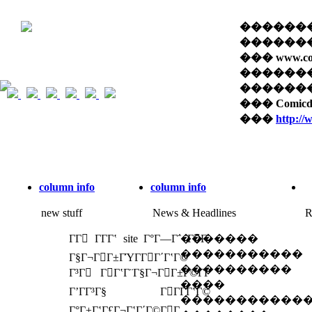
��������� 
������� 
��� www.com
������
������� �
��� Comi
���
http:/
column info
column info
new stuff
News & Headlines
R
ΓΓ ΓΓ­Γʽ site Γ°Γ―Γ΅ ΓΓ­
�������
�����������
Γ§Γ¬ΓΓ±ΓΎΓ­ΓΓ΄ΓʽΓ©
����������
Γ³Γ ΓΓʽΓ¨Γ§Γ¬ΓΓ±Γ©Γ­Γ
����
ΓʼΓΓ³Γ§ ΓΓΓ­ΓʽΓ©
�����������
Γ°Γ±ΓʽΓ£Γ¬ΓʽΓ΄Γ©ΓΓ