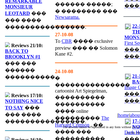
REMARKABLE
������ �����;
���
MONSIEUR
� �������� ���
LEOTARD
���
Newsarama.
��� ����
22-
����������������.
TH
27-10-08
MONS
To
CBR
���� exclusive
First S
Reviews 21/10:
preview ��� �� Solomon
���
BACK TO
Kane #2.
���
BROOKLYN #1
��� ���
������
24-10-08
21-
����������.
�
BA
���������������
Image 
cartoonist Art Spiegelman,
���
Reviews 17/10:
����������
���
NOTHING NICE
����������
TO SAY
���
���� online
��� ����
|
home
|
abou
���������
The
17-
����������������.
Harvard Crimson
, ��
NO
The artwork cannot be reproduced in any form without the wri
���� ���
Dark H
on this We
����������
���
Reviews 16/10: