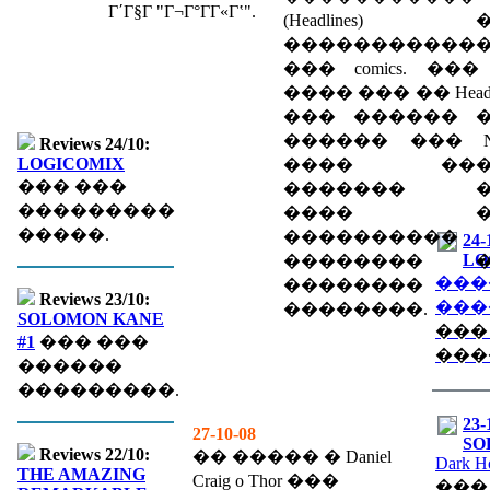
Γ΄Γ§Γ­ "Γ¬Γ°ΓΓ«Γʽ".
(Headlines) 
�����������
��� comics. ��� l
���� ��� �� Headli
��� ������ 
������ ��� Ne
Reviews 24/10:
LOGICOMIX
���� ���
��� ���
������� �
���������
���� �
�����.
����������
24-
LO
�������� �
���
��������
Reviews 23/10:
���
��������.
SOLOMON KANE
���
#1
��� ���
���
������
���������.
23-
27-10-08
SO
Reviews 22/10:
�� ����� � Daniel
Dark H
THE AMAZING
Craig o Thor ���
���