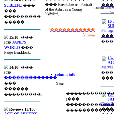
��� Breakdowns: Portrait
���
SUBLIFE
���
This page is best 
of the Artist as a Young
���
Cert
%@&*!,.
���������
16-
�����.
SU
�����������
Fantagr
News...
���
15/10:
���
���
strip
JANE'S
WORLD
���
Paige Braddock.
13-
AGE
Marvel
14/10:
���
strip
���
column info
�������������
���
���
Xtras
������
�����������
���������.
10-
(��� �
JA
Dark H
������������
���
Reviews 13/10:
�����������
AGE OF SENTRY