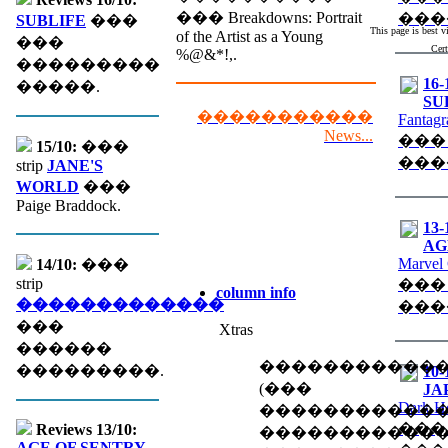
��� Breakdowns: Portrait
���
SUBLIFE
���
This page is best 
of the Artist as a Young
���
Cert
%@&*!,.
���������
16-
�����.
SU
�����������
Fantagr
News...
���
15/10:
���
���
strip
JANE'S
WORLD
���
Paige Braddock.
13-
AGE
Marvel
14/10:
���
strip
���
column info
�������������
���
���
Xtras
������
�����������
���������.
10-
(��� �
JA
Dark H
������������
���
Reviews 13/10:
�����������
AGE OF SENTRY