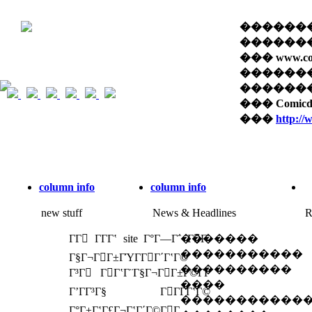
��������� 
������� 
��� www.com
������
������� �
��� Comi
���
http:/
column info
column info
new stuff
News & Headlines
R
ΓΓ ΓΓ­Γʽ site Γ°Γ―Γ΅ ΓΓ­
�������
�����������
Γ§Γ¬ΓΓ±ΓΎΓ­ΓΓ΄ΓʽΓ©
����������
Γ³Γ ΓΓʽΓ¨Γ§Γ¬ΓΓ±Γ©Γ­Γ
����
ΓʼΓΓ³Γ§ ΓΓΓ­ΓʽΓ©
�����������
Γ°Γ±ΓʽΓ£Γ¬ΓʽΓ΄Γ©ΓΓ