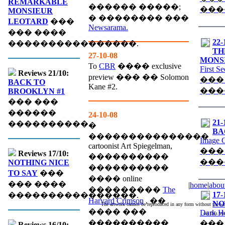
REMARKABLE
������ �����;
���
MONSIEUR
� �������� ���
LEOTARD
���
Newsarama.
��� ����
22-
����������������.
TH
27-10-08
MONS
To
CBR
���� exclusive
First S
Reviews 21/10:
preview ��� �� Solomon
���
BACK TO
Kane #2.
���
BROOKLYN #1
��� ���
������
24-10-08
21-
����������.
�
BA
���������������
Image 
cartoonist Art Spiegelman,
���
Reviews 17/10:
����������
���
NOTHING NICE
����������
TO SAY
���
���� online
��� ����
|
home
|
abou
���������
The
17-
����������������.
Harvard Crimson
, ��
NO
The artwork cannot be reproduced in any form without the wri
���� ���
Dark H
on this We
����������
���
Reviews 16/10: