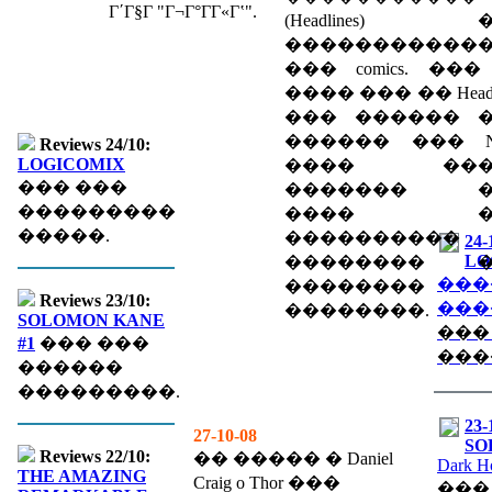
Γ΄Γ§Γ­ "Γ¬Γ°ΓΓ«Γʽ".
(Headlines) 
�����������
��� comics. ��� l
���� ��� �� Headli
��� ������ 
������ ��� Ne
Reviews 24/10:
LOGICOMIX
���� ���
��� ���
������� �
���������
���� �
�����.
����������
24-
LO
�������� �
���
��������
Reviews 23/10:
���
��������.
SOLOMON KANE
���
#1
��� ���
���
������
���������.
23-
27-10-08
SO
Reviews 22/10:
�� ����� � Daniel
Dark H
THE AMAZING
Craig o Thor ���
���