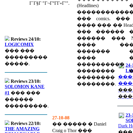
Γ΄Γ§Γ­ "Γ¬Γ°ΓΓ«Γʽ".
(Headlines) 
�����������
��� comics. ��� l
���� ��� �� Headli
��� ������ 
������ ��� Ne
Reviews 24/10:
LOGICOMIX
���� ���
��� ���
������� �
���������
���� �
�����.
����������
24-
LO
�������� �
���
��������
Reviews 23/10:
���
��������.
SOLOMON KANE
���
#1
��� ���
���
������
���������.
23-
27-10-08
SO
Reviews 22/10:
�� ����� � Daniel
Dark H
THE AMAZING
Craig o Thor ���
���