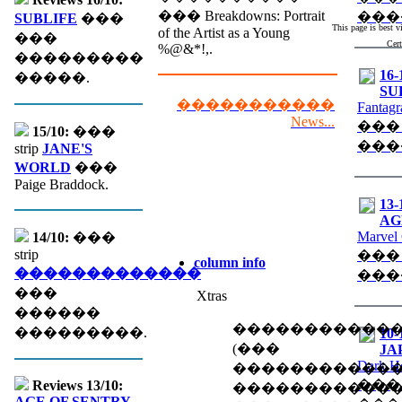
��� Breakdowns: Portrait
���
SUBLIFE
���
This page is best 
of the Artist as a Young
���
Cert
%@&*!,.
���������
16-
�����.
SU
�����������
Fantagr
News...
���
15/10:
���
���
strip
JANE'S
WORLD
���
Paige Braddock.
13-
AGE
Marvel
14/10:
���
strip
���
column info
�������������
���
���
Xtras
������
�����������
���������.
10-
(��� �
JA
Dark H
������������
���
Reviews 13/10:
�����������
AGE OF SENTRY