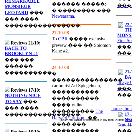
REMARKABLE
������ �����;
���
MONSIEUR
� �������� ���
LEOTARD
���
Newsarama.
��� ����
22-
����������������.
TH
27-10-08
MONS
To
CBR
���� exclusive
First S
Reviews 21/10:
preview ��� �� Solomon
���
BACK TO
Kane #2.
���
BROOKLYN #1
��� ���
������
24-10-08
21-
����������.
�
BA
���������������
Image 
cartoonist Art Spiegelman,
���
Reviews 17/10:
����������
���
NOTHING NICE
����������
TO SAY
���
���� online
��� ����
|
home
|
abou
���������
The
17-
����������������.
Harvard Crimson
, ��
NO
The artwork cannot be reproduced in any form without the wri
���� ���
Dark H
on this We
����������
���
Reviews 16/10: