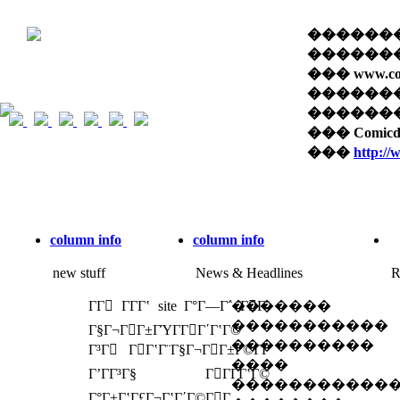
��������� 
������� 
��� www.com
������
������� �
��� Comi
���
http:/
column info
column info
new stuff
News & Headlines
R
ΓΓ ΓΓ­Γʽ site Γ°Γ―Γ΅ ΓΓ­
�������
�����������
Γ§Γ¬ΓΓ±ΓΎΓ­ΓΓ΄ΓʽΓ©
����������
Γ³Γ ΓΓʽΓ¨Γ§Γ¬ΓΓ±Γ©Γ­Γ
����
ΓʼΓΓ³Γ§ ΓΓΓ­ΓʽΓ©
�����������
Γ°Γ±ΓʽΓ£Γ¬ΓʽΓ΄Γ©ΓΓ