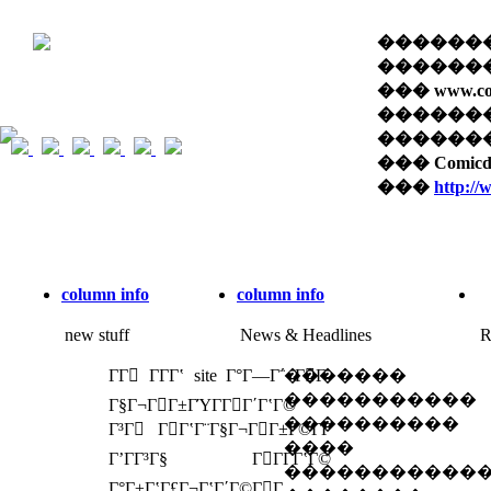
��������� 
������� 
��� www.com
������
������� �
��� Comi
���
http:/
column info
column info
new stuff
News & Headlines
R
ΓΓ ΓΓ­Γʽ site Γ°Γ―Γ΅ ΓΓ­
�������
�����������
Γ§Γ¬ΓΓ±ΓΎΓ­ΓΓ΄ΓʽΓ©
����������
Γ³Γ ΓΓʽΓ¨Γ§Γ¬ΓΓ±Γ©Γ­Γ
����
ΓʼΓΓ³Γ§ ΓΓΓ­ΓʽΓ©
�����������
Γ°Γ±ΓʽΓ£Γ¬ΓʽΓ΄Γ©ΓΓ