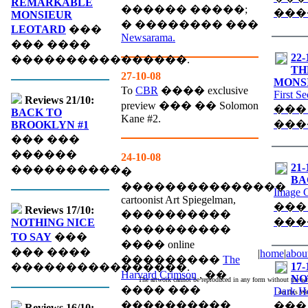
REMARKABLE
������ �����;
���
MONSIEUR
� �������� ���
LEOTARD
���
Newsarama.
��� ����
22-
����������������.
TH
27-10-08
MONS
To
CBR
���� exclusive
First S
Reviews 21/10:
preview ��� �� Solomon
���
BACK TO
Kane #2.
���
BROOKLYN #1
��� ���
������
24-10-08
21-
����������.
�
BA
���������������
Image 
cartoonist Art Spiegelman,
���
Reviews 17/10:
����������
���
NOTHING NICE
����������
TO SAY
���
���� online
��� ����
|
home
|
abou
���������
The
17-
����������������.
Harvard Crimson
, ��
NO
The artwork cannot be reproduced in any form without the wri
���� ���
Dark H
on this We
����������
���
Reviews 16/10: