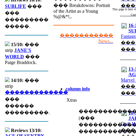
��� Breakdowns: Portrait
���
SUBLIFE
���
This page is best 
of the Artist as a Young
���
Cert
%@&*!,.
���������
16-
�����.
SU
�����������
Fantagr
News...
���
15/10:
���
���
strip
JANE'S
WORLD
���
Paige Braddock.
13-
AGE
Marvel
14/10:
���
strip
���
column info
�������������
���
���
Xtras
������
�����������
���������.
10-
(��� �
JA
Dark H
������������
���
Reviews 13/10:
�����������
AGE OF SENTRY