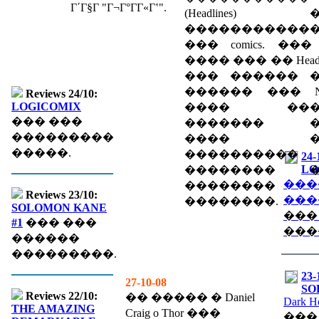
Γ΄Γ§Γ­ "Γ¬Γ°ΓΓ«Γʽ".
(Headlines) 
�����������
��� comics. ��� l
���� ��� �� Headli
��� ������ 
������ ��� Ne
Reviews 24/10:
LOGICOMIX
���� ���
��� ���
������� �
���������
���� �
�����.
����������
24-
LO
�������� �
���
��������
Reviews 23/10:
���
��������.
SOLOMON KANE
���
#1
��� ���
���
������
���������.
23-
27-10-08
SO
Reviews 22/10:
�� ����� � Daniel
Dark H
THE AMAZING
Craig o Thor ���
���