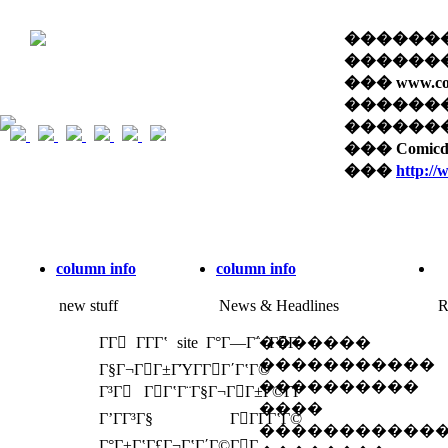
��������� 
������� 
��� www.com
������
������� �
��� Comi
���
http:/
column info
column info
new stuff
News & Headlines
R
ΓΓ ΓΓ­Γʽ site Γ°Γ―Γ΅ ΓΓ­
�������
�����������
Γ§Γ¬ΓΓ±ΓΎΓ­ΓΓ΄ΓʽΓ©
����������
Γ³Γ ΓΓʽΓ¨Γ§Γ¬ΓΓ±Γ©Γ­Γ
����
ΓʼΓΓ³Γ§ ΓΓΓ­ΓʽΓ©
�����������
Γ°Γ±ΓʽΓ£Γ¬ΓʽΓ΄Γ©ΓΓ