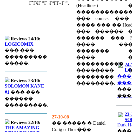
Γ΄Γ§Γ­ "Γ¬Γ°ΓΓ«Γʽ".
(Headlines) 
�����������
��� comics. ��� l
���� ��� �� Headli
��� ������ 
������ ��� Ne
Reviews 24/10:
LOGICOMIX
���� ���
��� ���
������� �
���������
���� �
�����.
����������
24-
LO
�������� �
���
��������
Reviews 23/10:
���
��������.
SOLOMON KANE
���
#1
��� ���
���
������
���������.
23-
27-10-08
SO
Reviews 22/10:
�� ����� � Daniel
Dark H
THE AMAZING
Craig o Thor ���
���