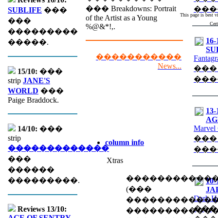
��� Breakdowns: Portrait
���
SUBLIFE
���
This page is best 
of the Artist as a Young
���
Cert
%@&*!,.
���������
16-
�����.
SU
�����������
Fantagr
News...
���
15/10:
���
���
strip
JANE'S
WORLD
���
Paige Braddock.
13-
AGE
Marvel
14/10:
���
strip
���
column info
�������������
���
���
Xtras
������
�����������
���������.
10-
(��� �
JA
Dark H
������������
���
Reviews 13/10:
�����������
AGE OF SENTRY