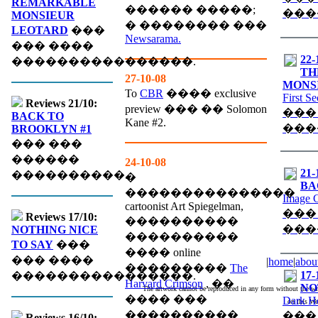
REMARKABLE
������ �����;
���
MONSIEUR
� �������� ���
LEOTARD
���
Newsarama.
��� ����
22-
����������������.
TH
27-10-08
MONS
To
CBR
���� exclusive
First S
Reviews 21/10:
preview ��� �� Solomon
���
BACK TO
Kane #2.
���
BROOKLYN #1
��� ���
������
24-10-08
21-
����������.
�
BA
���������������
Image 
cartoonist Art Spiegelman,
���
Reviews 17/10:
����������
���
NOTHING NICE
����������
TO SAY
���
���� online
��� ����
|
home
|
abou
���������
The
17-
����������������.
Harvard Crimson
, ��
NO
The artwork cannot be reproduced in any form without the wri
���� ���
Dark H
on this We
����������
���
Reviews 16/10: