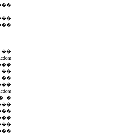
��
���
��
 ��
cdom
���
 ��
, ��
���
cdom
�� �
���
��
���
���
���