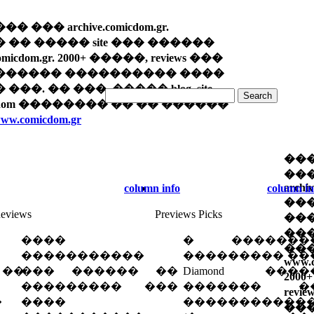
��� archive.comicdom.gr.
�� ����� site ��� ������
icdom.gr. 2000+ �����, reviews ���
������ ���������� ����
��. �� ���, ����� blog, site
cdom �������� �� �� ������
/www.comicdom.gr
��
��
archi
column info
column in
��
eviews
Previews Picks
����
��
����
� �������
��
�����������
��������� ��
www.c
 ��
��� ������ ��
Diamond ����
2000
��������� ���
������� �
revi
�
����
�����������
��