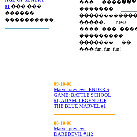
���
��� ������
#1
��� ���
������� eve
������
�����������
����������.
�����, news spec
���� ��� ���
���������.
������� �� up
��� fun, fun, fun!
09-10-08
Marvel previews: ENDER'S
GAME: BATTLE SCHOOL
#1, ADAM: LEGEND OF
THE BLUE MARVEL #1
06-10-08
Marvel preview:
DAREDEVIL #112