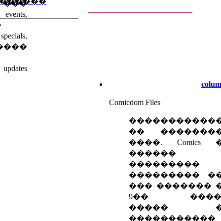
������
 ���
nts,
�
ials,
����
dates
colum
Comicdom Files
�����������
�� �������
����. Comics 
������ 
���������
��������� �
��� ������� 
9�� �����
����� �
�����������