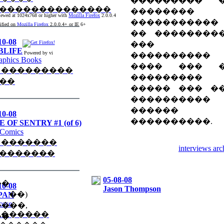
��������� 
��������������
��������
viewed at 1024x768 or higher with
Mozilla Firefox
2.0.0.4
�����������
ified on
Mozilla Firefox
2.0.0.4+ or IE 6+
�� ��������
10-08
���
BLIFE
Powered by vi
����������
aphics Books
���� ��� 
 ���������
���������
��
����� ��� �
����������
������
10-08
����������.
 OF SENTRY #1 (of 6)
 Comics
 �������
interviews arc
�������
05-08-08
��
10-08
Jason Thompson
�)
PAN
orse
���,
 ������
��