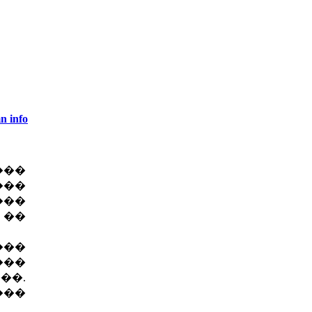
n info
���
���
���
��
���
���
�.
��