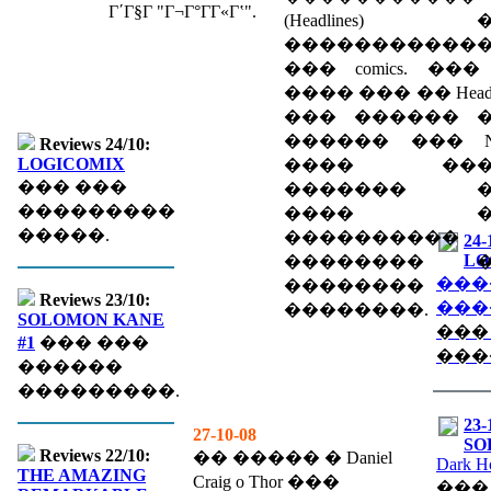
Γ΄Γ§Γ­ "Γ¬Γ°ΓΓ«Γʽ".
(Headlines) 
�����������
��� comics. ��� l
���� ��� �� Headli
��� ������ 
������ ��� Ne
Reviews 24/10:
LOGICOMIX
���� ���
��� ���
������� �
���������
���� �
�����.
����������
24-
LO
�������� �
���
��������
Reviews 23/10:
���
��������.
SOLOMON KANE
���
#1
��� ���
���
������
���������.
23-
27-10-08
SO
Reviews 22/10:
�� ����� � Daniel
Dark H
THE AMAZING
Craig o Thor ���
���