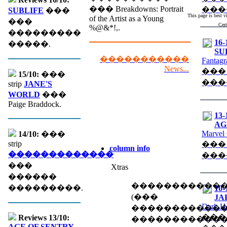
��� Breakdowns: Portrait
���
SUBLIFE
���
This page is best 
of the Artist as a Young
���
Cert
%@&*!,.
���������
16-
�����.
SU
�����������
Fantagr
News...
���
15/10:
���
���
strip
JANE'S
WORLD
���
Paige Braddock.
13-
AGE
Marvel
14/10:
���
strip
���
column info
�������������
���
���
Xtras
������
�����������
���������.
10-
(��� �
JA
Dark H
������������
���
Reviews 13/10:
�����������
AGE OF SENTRY