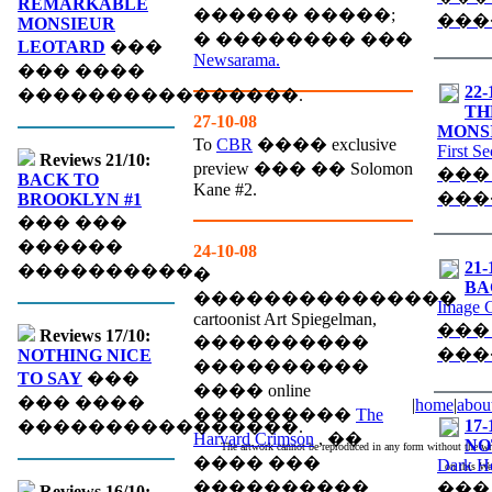
REMARKABLE
������ �����;
���
MONSIEUR
� �������� ���
LEOTARD
���
Newsarama.
��� ����
22-
����������������.
TH
27-10-08
MONS
To
CBR
���� exclusive
First S
Reviews 21/10:
preview ��� �� Solomon
���
BACK TO
Kane #2.
���
BROOKLYN #1
��� ���
������
24-10-08
21-
����������.
�
BA
���������������
Image 
cartoonist Art Spiegelman,
���
Reviews 17/10:
����������
���
NOTHING NICE
����������
TO SAY
���
���� online
��� ����
|
home
|
abou
���������
The
17-
����������������.
Harvard Crimson
, ��
NO
The artwork cannot be reproduced in any form without the wri
���� ���
Dark H
on this We
����������
���
Reviews 16/10: