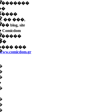
�
��������
��
)
�����
�
. �� ���,
�
� blog, site
Comicdom
�
������
�
��
���� ���
�
//www.comicdom.gr
�
�
�
�
�
�
�
�