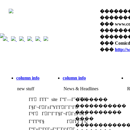
��������� 
������� 
��� www.com
������
������� �
��� Comi
���
http:/
column info
column info
new stuff
News & Headlines
R
ΓΓ ΓΓ­Γʽ site Γ°Γ―Γ΅ ΓΓ­
�������
�����������
Γ§Γ¬ΓΓ±ΓΎΓ­ΓΓ΄ΓʽΓ©
����������
Γ³Γ ΓΓʽΓ¨Γ§Γ¬ΓΓ±Γ©Γ­Γ
����
ΓʼΓΓ³Γ§ ΓΓΓ­ΓʽΓ©
�����������
Γ°Γ±ΓʽΓ£Γ¬ΓʽΓ΄Γ©ΓΓ