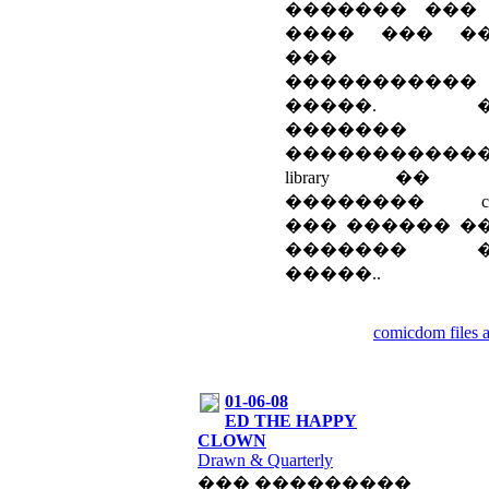
������� ���
���� ��� �
��� �
�����������
�����. �
�������
�����������
library ��
�������� com
��� ������ �
������� �
�����..
comicdom files 
01-06-08
ED THE HAPPY
CLOWN
Drawn & Quarterly
��� ���������