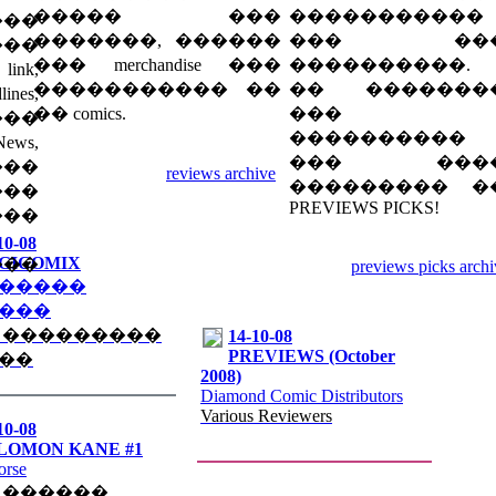
����� ���
�����������
���
�������, ������
��� ��
���
��� merchandise ���
����������.
ink,
����������� ��
�� �������
nes,
�� comics.
���
���
����������
ws,
��� ���
��
reviews archive
��������� �
��
PREVIEWS PICKS!
��
10-08
GICOMIX
��
previews picks archi
�����
���
 ���������
14-10-08
PREVIEWS (October
��
2008)
Diamond Comic Distributors
Various Reviewers
10-08
LOMON KANE #1
orse
 ������