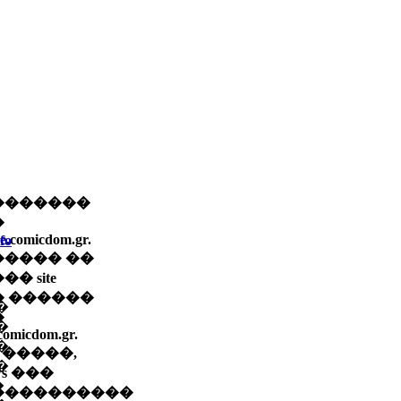
�������
�
ve.comicdom.gr.
fo
����� ��
� site
� ������
�
�
�
omicdom.gr.
�
+ �����,
�
ews ���
�
����������