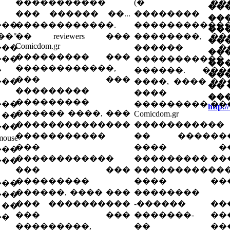
�����������
(� ��
��
��� ������ ��...
��������
��
���
������������.
������������
��
��"
�� reviewers ���
��������, ��
���
Comicdom.gr
���
������ �
����
��������� ���
���
�����������
��� 
������������,
�
������. ���
��
��� ���
���
����, ���� ��
�� 
���������
����
��
���������
���
��������� ��
http:
������ ����, ���
Comicdom.gr
��
��������������
�����������
���
�����������
�� ������
use
���
���� �
��
������������
��������� ��
���
��� ���
�����������
���������
���� ��
��
������, ���� ���
��������
����
��� ����������
-������ ��
 ��
��� ���
�������- ��
��
���������,
�� ��