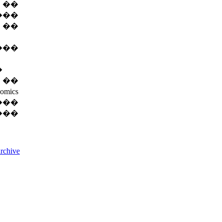
 ��
���
�
��
�
 ��
ics
���
��
archive