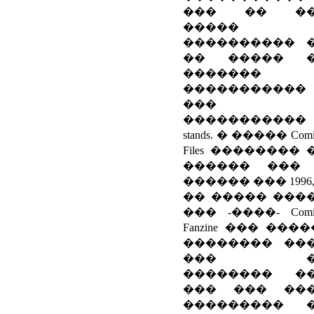
��� �� ��
�����
���������� 
�� ����� �
�������
�����������
���
�����������
stands. � ����� Comi
Files �������� 
������ ���
������ ��� 1996
�� ����� ���
��� -����- Comi
Fanzine ��� ���
�������� ��
��� �
�������� �
��� ��� ��
��������� 