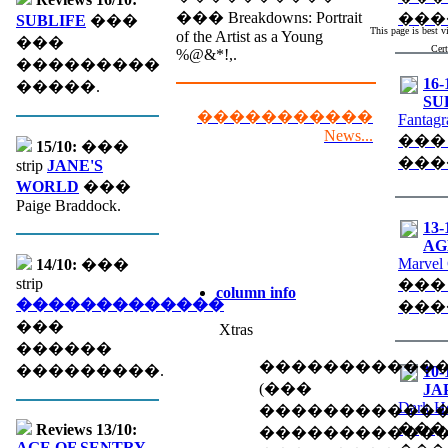
��� Breakdowns: Portrait
���
SUBLIFE
���
This page is best 
of the Artist as a Young
���
Cert
%@&*!,.
���������
16-
�����.
SU
�����������
Fantagr
News...
���
15/10:
���
���
strip
JANE'S
WORLD
���
Paige Braddock.
13-
AGE
Marvel
14/10:
���
strip
���
column info
�������������
���
���
Xtras
������
�����������
���������.
10-
(��� �
JA
Dark H
������������
���
Reviews 13/10:
�����������
AGE OF SENTRY