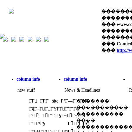
��������� 
������� 
��� www.com
������
������� �
��� Comi
���
http:/
column info
column info
new stuff
News & Headlines
R
ΓΓ ΓΓ­Γʽ site Γ°Γ―Γ΅ ΓΓ­
�������
�����������
Γ§Γ¬ΓΓ±ΓΎΓ­ΓΓ΄ΓʽΓ©
����������
Γ³Γ ΓΓʽΓ¨Γ§Γ¬ΓΓ±Γ©Γ­Γ
����
ΓʼΓΓ³Γ§ ΓΓΓ­ΓʽΓ©
�����������
Γ°Γ±ΓʽΓ£Γ¬ΓʽΓ΄Γ©ΓΓ