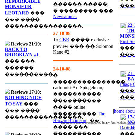
REMARKABLE
������ �����;
���
MONSIEUR
� �������� ���
LEOTARD
���
Newsarama.
��� ����
22-
����������������.
TH
27-10-08
MONS
To
CBR
���� exclusive
First S
Reviews 21/10:
preview ��� �� Solomon
���
BACK TO
Kane #2.
���
BROOKLYN #1
��� ���
������
24-10-08
21-
����������.
�
BA
���������������
Image 
cartoonist Art Spiegelman,
���
Reviews 17/10:
����������
���
NOTHING NICE
����������
TO SAY
���
���� online
��� ����
|
home
|
abou
���������
The
17-
����������������.
Harvard Crimson
, ��
NO
The artwork cannot be reproduced in any form without the wri
���� ���
Dark H
on this We
����������
���
Reviews 16/10: