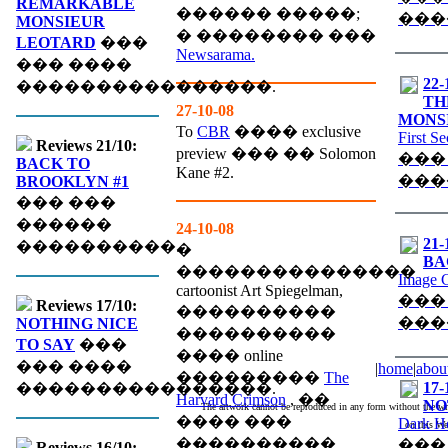
REMARKABLE
������ �����;
���
MONSIEUR
� �������� ���
LEOTARD
���
Newsarama.
��� ����
22-
����������������.
TH
27-10-08
MONS
To
CBR
���� exclusive
First S
Reviews 21/10:
preview ��� �� Solomon
���
BACK TO
Kane #2.
���
BROOKLYN #1
��� ���
������
24-10-08
21-
����������.
�
BA
���������������
Image 
cartoonist Art Spiegelman,
���
Reviews 17/10:
����������
���
NOTHING NICE
����������
TO SAY
���
���� online
��� ����
|
home
|
abou
���������
The
17-
����������������.
Harvard Crimson
, ��
NO
The artwork cannot be reproduced in any form without the wri
���� ���
Dark H
on this We
����������
���
Reviews 16/10: