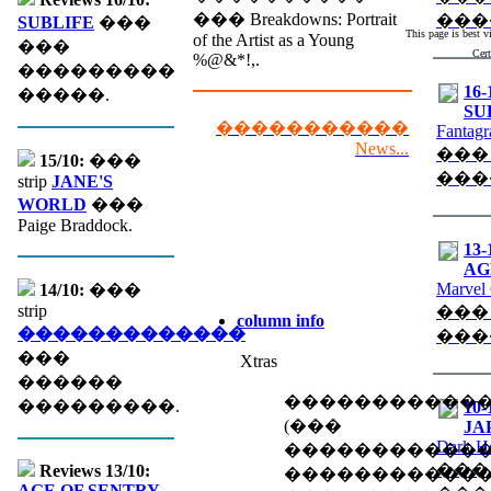
��� Breakdowns: Portrait
���
SUBLIFE
���
This page is best 
of the Artist as a Young
���
Cert
%@&*!,.
���������
16-
�����.
SU
�����������
Fantagr
News...
���
15/10:
���
���
strip
JANE'S
WORLD
���
Paige Braddock.
13-
AGE
Marvel
14/10:
���
strip
���
column info
�������������
���
���
Xtras
������
�����������
���������.
10-
(��� �
JA
Dark H
������������
���
Reviews 13/10:
�����������
AGE OF SENTRY