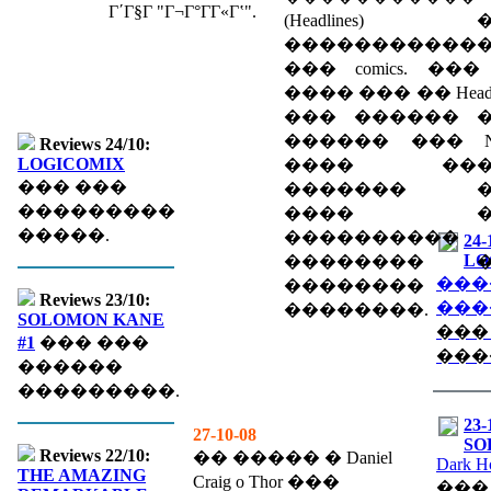
Γ΄Γ§Γ­ "Γ¬Γ°ΓΓ«Γʽ".
(Headlines) 
�����������
��� comics. ��� l
���� ��� �� Headli
��� ������ 
������ ��� Ne
Reviews 24/10:
LOGICOMIX
���� ���
��� ���
������� �
���������
���� �
�����.
����������
24-
LO
�������� �
���
��������
Reviews 23/10:
���
��������.
SOLOMON KANE
���
#1
��� ���
���
������
���������.
23-
27-10-08
SO
Reviews 22/10:
�� ����� � Daniel
Dark H
THE AMAZING
Craig o Thor ���
���