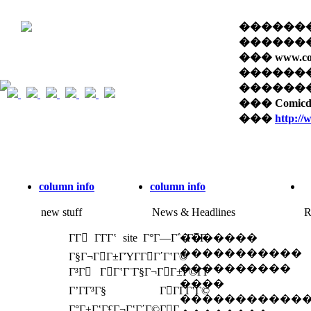
��������� 
������� 
��� www.com
������
������� �
��� Comi
���
http:/
column info
column info
new stuff
News & Headlines
R
ΓΓ ΓΓ­Γʽ site Γ°Γ―Γ΅ ΓΓ­
�������
�����������
Γ§Γ¬ΓΓ±ΓΎΓ­ΓΓ΄ΓʽΓ©
����������
Γ³Γ ΓΓʽΓ¨Γ§Γ¬ΓΓ±Γ©Γ­Γ
����
ΓʼΓΓ³Γ§ ΓΓΓ­ΓʽΓ©
�����������
Γ°Γ±ΓʽΓ£Γ¬ΓʽΓ΄Γ©ΓΓ