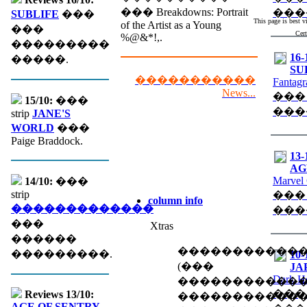
��� Breakdowns: Portrait
���
SUBLIFE
���
This page is best 
of the Artist as a Young
���
Cert
%@&*!,.
���������
16-
�����.
SU
�����������
Fantagr
News...
���
15/10:
���
���
strip
JANE'S
WORLD
���
Paige Braddock.
13-
AGE
Marvel
14/10:
���
strip
���
column info
�������������
���
���
Xtras
������
�����������
���������.
10-
(��� �
JA
Dark H
������������
���
Reviews 13/10:
�����������
AGE OF SENTRY