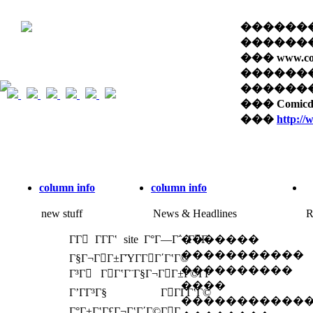
��������� 
������� 
��� www.com
������
������� �
��� Comi
���
http:/
column info
column info
new stuff
News & Headlines
R
ΓΓ ΓΓ­Γʽ site Γ°Γ―Γ΅ ΓΓ­
�������
�����������
Γ§Γ¬ΓΓ±ΓΎΓ­ΓΓ΄ΓʽΓ©
����������
Γ³Γ ΓΓʽΓ¨Γ§Γ¬ΓΓ±Γ©Γ­Γ
����
ΓʼΓΓ³Γ§ ΓΓΓ­ΓʽΓ©
�����������
Γ°Γ±ΓʽΓ£Γ¬ΓʽΓ΄Γ©ΓΓ