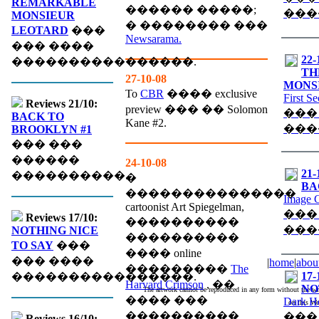
REMARKABLE
������ �����;
���
MONSIEUR
� �������� ���
LEOTARD
���
Newsarama.
��� ����
22-
����������������.
TH
27-10-08
MONS
To
CBR
���� exclusive
First S
Reviews 21/10:
preview ��� �� Solomon
���
BACK TO
Kane #2.
���
BROOKLYN #1
��� ���
������
24-10-08
21-
����������.
�
BA
���������������
Image 
cartoonist Art Spiegelman,
���
Reviews 17/10:
����������
���
NOTHING NICE
����������
TO SAY
���
���� online
��� ����
|
home
|
abou
���������
The
17-
����������������.
Harvard Crimson
, ��
NO
The artwork cannot be reproduced in any form without the wri
���� ���
Dark H
on this We
����������
���
Reviews 16/10: