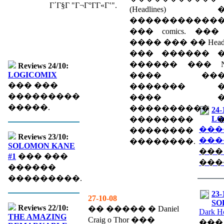
Γ΄Γ§Γ­ "Γ¬Γ°ΓΓ«Γʽ".
(Headlines) 
�����������
��� comics. ��� l
���� ��� �� Headli
��� ������ 
������ ��� Ne
Reviews 24/10:
LOGICOMIX
���� ���
��� ���
������� �
���������
���� �
�����.
����������
24-
LO
�������� �
���
��������
Reviews 23/10:
���
��������.
SOLOMON KANE
���
#1
��� ���
���
������
���������.
23-
27-10-08
SO
Reviews 22/10:
�� ����� � Daniel
Dark H
THE AMAZING
Craig o Thor ���
���