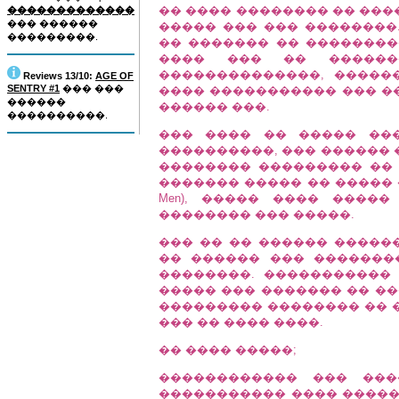
�� ���� �������� �� ���
�������������
��� ������
����� ��� ��� ��������
���������.
�� ������� �� ��������
���� ��� �� ���������: 
��������������, ���������
Reviews 13/10:
AGE OF
SENTRY #1
��� ���
���� ����������� ��� ���
������
������ ���.
����������.
��� ���� �� ����� ��
����������, ��� ������ 
�������� ��������� �� 
������� ����� �� ����� �
Men), ����� ���� ����
�������� ��� �����.
��� �� �� ������ ������
�� ������ ��� �������
��������. �����������
����� ��� ������� �� ��
��������� �������� �� 
��� �� ���� ����.
�� ���� �����;
������������ ��� ����
����������� ���� �����