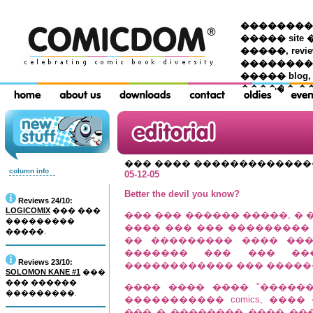
��������� �
����� site 
�����, re
���������
����� blog,
������ �
��� ���� ������������
column info
05-12-05
Better the devil you know?
Reviews 24/10:
LOGICOMIX
��� ���
��� ��� ������ �����, � �
���������
���� ��� ��� ���������
�����.
�� ��������� ���� ����
������� ��� ��� ��
Reviews 23/10:
������������ ��� �����
SOLOMON KANE #1
���
��� ������
���� ���� ���� "�����
���������.
����������� comics, ���
��� � �������� ���� ��