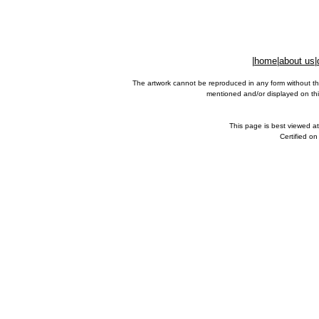
|
home
|
about us
|
The artwork cannot be reproduced in any form without th
mentioned and/or displayed on this
This page is best viewed a
Certified o