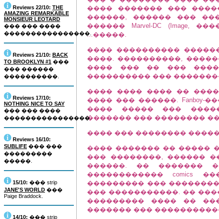
Reviews 22/10:
THE
���� ������� ��� ����
AMAZING REMARKABLE
������, ������ ��� ��
MONSIEUR LEOTARD
������ Marvel-DC (Image,
��� ��� ����
����������������.
...�����.
���� ���������� ������
Reviews 21/10:
BACK
����. ����������, �����
TO BROOKLYN #1
���
���� ��� �� ��� ������
��� ������
���������� ��� �������
����������.
���� ���� ���� �� ����
Reviews 17/10:
���� ��� ������. Fanboy-����
NOTHING NICE TO SAY
���� ����� ��� ����
��� ��� ����
������� ��� �������� ��� 
����������������.
���� ��� �������� �������
Reviews 16/10:
SUBLIFE
��� ���
���� ������� �� ����� 
���������
��� ��������, ������ �
�����.
������. �� ������� 
������������ comics 
15/10:
��� strip
��������� ��� ��������
JANE'S WORLD
���
��� �����������. �� ���
Paige Braddock.
��������� ���� �� ��
������� ��� ����������
14/10:
��� strip