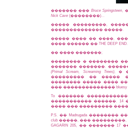
������� ���
Bruce Springsteen
,
Nick Cave
(��������)...
����� ���������, ����
�������������� �����.
����� ���� �� ����, ��
���� ������ �� THE DEEP END.
�� ���� �������;
�������� � �������� ��
������� �������. �����
(Primal Scream, Screaming Trees)
, �
��������� �� ����� �
�������� ����� ���� �� f
��� �������������� bluesy
To ������� �����������
����������� ������. 14 
���� ��� ��������� ����
P.S. �� Madrugada �������
club �����, ��� ���������
GAGARIN 205, �� ������� 17