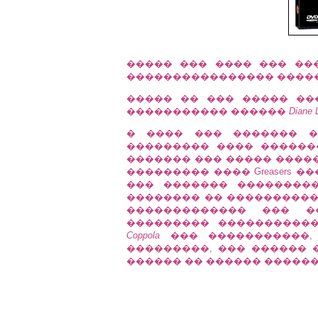
����� ��� ���� ��� ��
���������������� ������
����� �� ��� ����� ��� 
����������� ������
Diane 
� ���� ��� ������� 
��������� ���� �������
������� ��� ����� ����
��������� ���� Greasers �
��� ������� ���������
�������� �� ����������
������������� ��� �
��������� �����������
Coppola
��� �����������,
���������, ��� ������ 
������ �� ������ ������