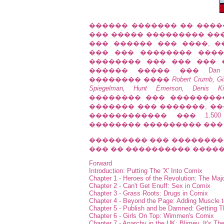
������ ������� �� ������ �
��� ����� ��������� ��
��� ������ ��� ����, 
��� ��� �������� ����
�������� ��� ��� ��� �
������ ����� ��� Dan 
�������� ����
Robert Crumb, Gil
Spiegelman, Hunt Emerson, Denis K
�������� ��� ��������
������� ��� �������, ��� 
������������ ��� 1.50
�������� ��������� ��
��������� ��� �������� 
��� �� ���������� ������
Forward
Introduction: Putting The 'X' Into Comix
Chapter 1 - Heroes of the Revolution: The Maj
Chapter 2 - Can't Get Enuff: Sex in Comix
Chapter 3 - Grass Roots: Drugs in Comix
Chapter 4 - Beyond the Page: Adding Muscle 
Chapter 5 - Publish and be Damned: Getting 
Chapter 6 - Girls On Top: Wimmen's Comix
Chapter 7 - Anarchy in the UK: Blimey, It's T