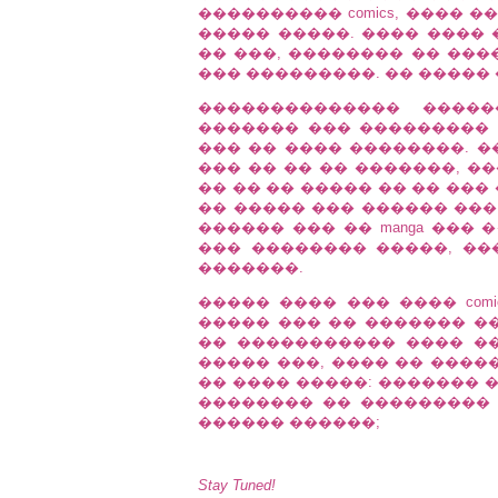
���������� comics, ���� 
����� �����. ���� ���� 
�� ���, �������� �� ���
��� ���������. �� ����� ��
�������������� ����
������� ��� ��������� �
��� �� ���� ��������. �
��� �� �� �� �������, ���
�� �� �� ����� �� �� ���
�� ����� ��� ������ ���
������ ��� �� manga ���
��� �������� �����, ��
�������.
����� ���� ��� ���� com
����� ��� �� ������� �
�� ����������� ���� �
����� ���, ���� �� ����
�� ���� �����: ������� 
�������� �� ��������� 
������ ������;
Stay Tuned!