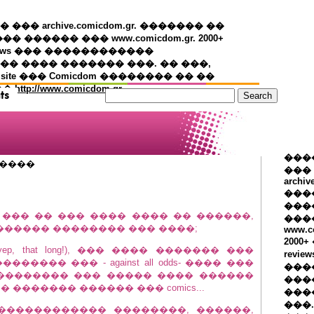
�� archive.comicdom.gr. ������� ��
��� ������ ��� www.comicdom.gr. 2000+
views ��� ������������
� ���� ������� ���. �� ���,
 site ��� Comicdom �������� �� ��
��
http://www.comicdom.gr
���
�����
���
archiv
���
����
��� �� ��� ���� ���� �� ������,
���
������ �������� ��� ����;
www.c
2000
, that long!), ��� ���� ������� ���
revie
���� ��� - against all odds- ���� ���
���
� �������� ��� ����� ���� ������
���
 ������� ������ ��� comics...
���
���.
������������� ��������, ������,