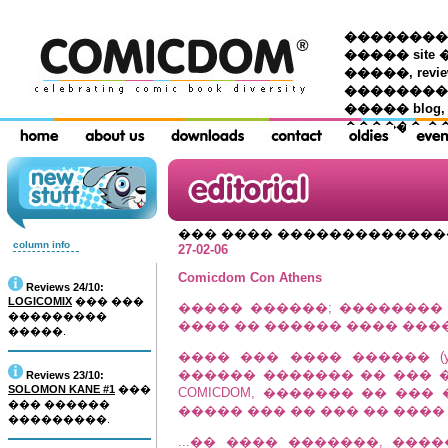
��������� �
����� site 
�����, re
���������
����� blog,
������ �
��� ���� ������������
column info
27-02-06
Comicdom Con Athens
Reviews 24/10:
LOGICOMIX
��� ���
����� ������; �������� 
���������
���� �� ������ ���� ���
�����.
���� ��� ���� ������ (yep
������ ������� �� ��� ����
Reviews 23/10:
SOLOMON KANE #1
���
COMICDOM, ������� �� ��
��� ������
����� ��� �� ��� �� ���� �
���������.
...�� ���� �������, ���