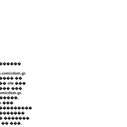
������
e.comicdom.gr.
���� ��
� site ���
��� ���
omicdom.gr.
+ �����,
ws ���
���������
�������
� �������
 �� ���,