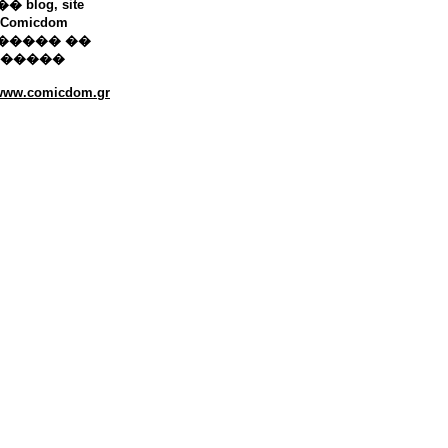
 blog, site
Comicdom
����� ��
������
/www.comicdom.gr