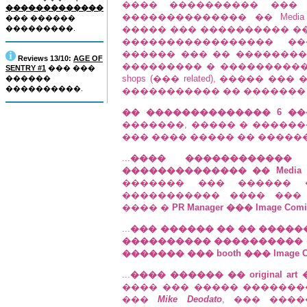
���� ���������� ��� 
�������������
�������������� �� Medi
��� ������
���������.
����� ��� ���������� �
����������������� ��
������ ��� �� ����������
Reviews 13/10:
AGE OF
��������� � �����������
SENTRY #1
��� ���
shops (��� related), �����
������
����������.
����������� �� ������� 
�� �������������� 6 ��
�������, ����� � ��������
��� ���� ����� �� �����
...
���� ������������
�������������� �� Media L
������� ��� ������ �
����������� ���� ���
���� �
PR Manager ��� Image Comi
...
��� ������ �� �� �������
���������� ���������� ��
������� ��� booth ��� Image Co
...
���� ������ �� original 
���� ��� ����� ��������
���
Mike Deodato
, ��� ���