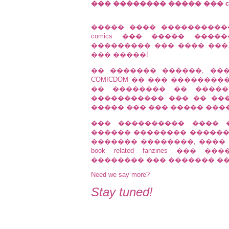
��� �������� ����� ��� co
����� ���� ����������
comics ��� ����� ���
��������� ��� ���� ���
��� �����!
�� ������� ������, ���
COMICDOM �� ��� ���������� 
�� �������� �� �����
����������� ��� �� ����
����� ��� ��� ����� ���
��� ���������� ���� 
������ �������� �������� 
������� ��������, ���� 
book related fanzines ��
�������� ��� ������� ����
Need we say more?
Stay tuned!