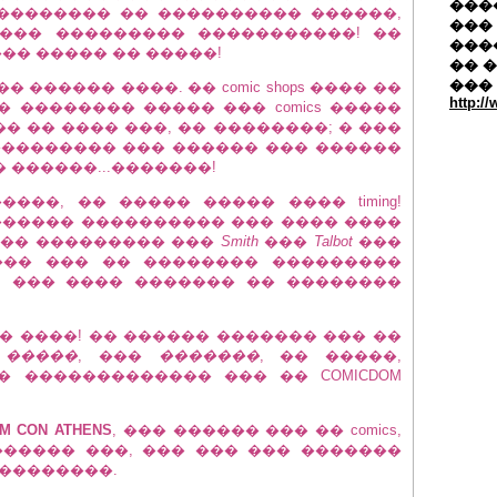
�����
hops, ��������� �� ���������� ������,
��� 
��� ��������� �����������! ��
���
���� ����� �� �����!
�� 
���
������ ����. �� comic shops ���� ��
http:/
� �������� ����� ��� comics �����
� �� ���� ���, �� ��������; � ���
��������� ��� ������ ��� ������
 ������...�������!
���, �� ����� ����� ���� timing!
������ ���������� ��� ���� ����
 ��� ��������� ���
Smith
���
Talbot
���
��� ��� �� �������� ���������
, ��� ���� ������� �� ��������
� ����! �� ������ ������� ��� ��
�
�����
, ���
�������
, �� �����,
 ������������� ��� �� COMICDOM
M CON ATHENS
, ��� ������ ��� �� comics,
����� ���, ��� ��� ��� �������
��������.