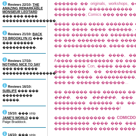
������ �� originals, works
Reviews 22/10:
THE
AMAZING REMARKABLE
�������� ����������� 
MONSIEUR LEOTARD
��������; Comics ��� ��� 
��� ��� ����
����������������.
���� ���� ���� ������� �� 
���� ���� ���� ������, 
Reviews 21/10:
BACK
���� ������� �� �������
TO BROOKLYN #1
���
�� ��� ������� ��� ���
��� ������
�� �����������, ���� ���
����������.
���� �������� ����, ���
A���� ���������� �� ��
Reviews 17/10:
NOTHING NICE TO SAY
�������� Con, ���� ����
��� ��� ����
��� �����. �� �������
����������������.
����� ���� ����������
��� �� ������ ������...
Reviews 16/10:
SUBLIFE
��� ���
�� ������ ��� ������ ��
���������
����
, ���
������
, ��
�����.
�������� ������ �� ���
������� ���� �����!
15/10:
��� strip
������������� ��
COMICDO
JANE'S WORLD
���
Paige Braddock.
��������� ���� ��� ���
����������� ����� ����
14/10:
��� strip