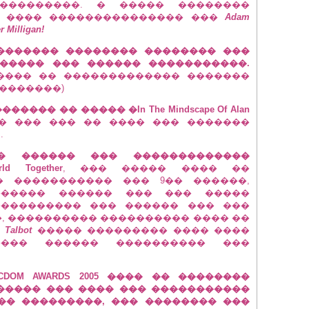
���������. � ����� ��������
� ���� ��������������� ���
Adam
r Milligan!
��������� �������� �������� ���
����� ��� ������ �����������.
 ���� �� ������������� �������
�������)
�� �� ����� �In The Mindscape Of Alan
� ��� ��� �� ���� ��� �������
.
� ������ ��� �������������
 Together
, ��� ����� ���� ��
� ����������� ��� 9�� ������,
������ ������ ��� ��� �����
���������� ��� ������ ��� ���
, ���������� ���������� ���� ��
 Talbot
����� ��������� ���� ����
��� ������ ���������� ���
DOM AWARDS 2005 ���� �� ��������
����� ��� ���� ��� �����������
�� ���������, ��� �������� ���