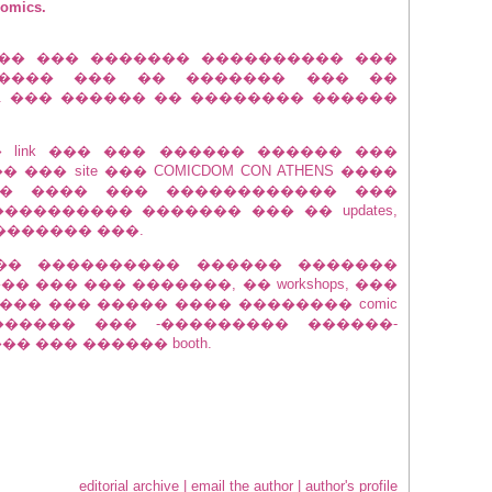
mics.
�� ��� ������� ���������� ���
������ ��� �� ������� ��� ��
. ��� ������ �� �������� ������
 link ��� ��� ������ ������ ���
��� site ��� COMICDOM CON ATHENS ����
� ���� ��� ������������ ���
�������� ������� ��� �� updates,
������� ���.
�� ���������� ������ �������
��� ��� �������, �� workshops, ���
��� ��� ����� ���� �������� comic
� ��������� ��� -��������� ������-
 ��� ������ booth.
editorial archive
|
email the author
|
author's profile