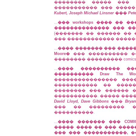
�������� ����� ��� 
����������� ��� ����
Kubert, Joseph Michael Linsner
���
Pete
...
��� workshops ���� �� 
�������������� ��� ��
(������� �� ������ ��
��� ������������ �����
...
���� ������� ��� ���������
Moore�
��� ���������� �
�������� ��������� comics
...
���� ���������� ��
���������� Draw The World
���������������� ���
����������� �� ����
�������� ��� ������ 
�����������. ����� ����
David Lloyd, Dave Gibbons
���
Bryan
��� �� ��������� �
����������.
...
���� ������� ��� COMIC
����� ���� �� ��� ����
��� ��� �����������, �