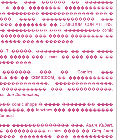
����, ��� ������ �� �������
a Lab ��� �������� ������������
�� �������� ������������� ��� �
���, ���� ������������� ���
� �������� �� COMICDOM CON ATHENS.
 ���������� ��� ��������� comic
 ��� ��������� ��� ����� �������� ��
����� ��� �� �������.
� 7 �����
, �������� �� ��� ����
 ����� ��� comics, �� ��� ��� � ��
���� ����:
 ������� ��� �� Comics ���
ab �� �� COMICDOM
, �� �����������
�����������, ��������������,
 ����������� ��� �����������,
cs,
Jim Demonakos,
.
� comic shops � ���� ������ �� ����
����, �� fanzines ��� ��� ��������
mics!
art ��� �������������� ���,
Adam Kubert
,
 ���������� comics ���� ��
Greg Land
����� �������� ��� ����������