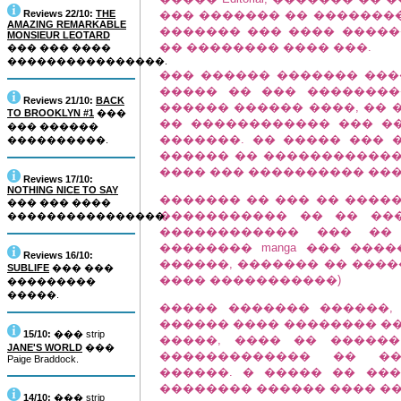
Reviews 22/10:
THE
��� ������� �� ��������
AMAZING REMARKABLE
������� ��� ���� �����
MONSIEUR LEOTARD
�� �������� ���� ���.
��� ��� ����
����������������.
��� ������ ������� �����
����� �� ��� ��������
Reviews 21/10:
BACK
������ ������ ����, �� 
TO BROOKLYN #1
���
�� ������������ ��� �
��� ������
�������. �� ����� ��� 
����������.
������ �� ��������������
���� ��� ���������� ���
Reviews 17/10:
NOTHING NICE TO SAY
������� �� ��� �� �����
��� ��� ����
����������� �� �� ��
����������������.
������������ ��� �� 
�������� manga ��� ���
Reviews 16/10:
������, ������� �� ����
SUBLIFE
��� ���
���� �����������)
���������
�����.
����� ������� ������,
������ ���� �������� ���
15/10:
��� strip
�����, ���� �� ������ 
JANE'S WORLD
���
������������� �� ��
Paige Braddock.
������. � ����� �� ��
�������� ������ ���� �
14/10:
��� strip