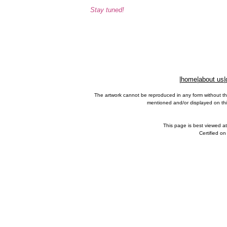
Stay tuned!
|
home
|
about us
|
The artwork cannot be reproduced in any form without th
mentioned and/or displayed on this
This page is best viewed a
Certified o