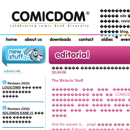
��������� �
����� site 
�����, re
���������
����� blog,
������ �
��� ���� ������������
column info
10-04-06
The Write-In Stuff
Reviews 24/10:
LOGICOMIX
��� ���
������� ��� ��� ����
���������
���������� ��� �� COMICD
�����.
���������� ���; ����� 
������ ��� ����� ����
Reviews 23/10:
���� ��� ��� ������ 
SOLOMON KANE #1
���
����;
��� ������
���������.
And the answer is... yeap! ��
����� Editorial, ������� 