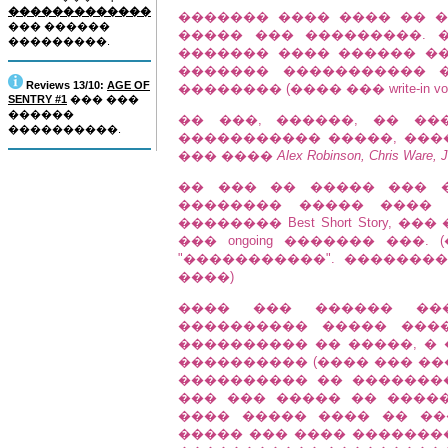
�������������
������� ���� ���� �� �
��� ������
����� ��� ���������. 
���������.
������� ���� ������ �
������� ����������� 
Reviews 13/10:
AGE OF
�������� (���� ��� write-in
SENTRY #1
��� ���
������
�� ���, ������, �� �
����������.
����������� �����, ����� �
��� ����
Alex Robinson, Chris Ware, 
�� ��� �� ����� ��� 
�������� ����� ���� 
�������� Best Short Story,
��� ongoing ������� ���
"�����������". �������
����)
���� ��� ������ ����:
���������� ����� ����
���������� �� �����, � �
���������� (���� ��� ��
���������� �� �������
��� ��� ����� �� ��������
���� ����� ���� �� ��
����� ��� ���� �������