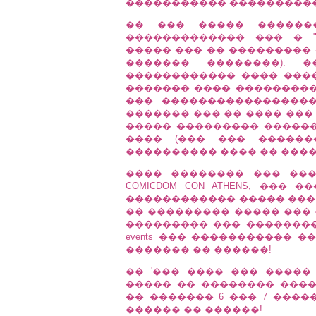
����������� ���������
�� ��� ����� �������
������������� ��� � 
����� ��� �� ��������� �
������� ��������). 
������������ ���� ���
������� ���� ���������� 
��� �����������������
������� ��� �� ���� ���
����� ��������� ������
���� (��� ��� ������
���������� ���� �� ���
���� �������� ��� ��
COMICDOM CON ATHENS, ��
������������ ����� ��� �
�� ��������� ����� ��� �
��������� ��� ��������
events ��� ����������� 
������� �� ������!
�� '��� ���� ��� �����
����� �� �������� ����
�� ������� 6 ��� 7 ����
������ �� ������!