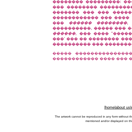
�������� ���������: �
��� �������� ��������
������� ��� ��� �����
������������ ��� ����
���
������ ��������
,
����������, ����� ��� 
������
, ��� ���� "����
���' ��� �� �������� ���
���������� ��� ��������
����� ���������������
������������ ���� ��� ���� �
|
home
|
about us
|
The artwork cannot be reproduced in any form without th
mentioned and/or displayed on this