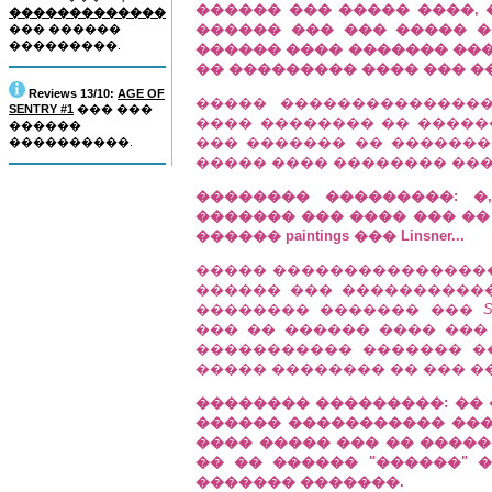
������ ��� ����� ����, 
�������������
������ ��� ��� ����� ��
��� ������
���������.
������ ���� ������� ���
�� ��������� ���� ��� �
Reviews 13/10:
AGE OF
����� ����������������
SENTRY #1
��� ���
���� �������� �� ������
������
��� ������� �� ��������
����������.
����� ���� �������� ����), �
�������� ���������: �
������� ��� ���� ��� ��
������ paintings ��� Linsner...
����� �����������������:
������ ��� ����������
�������� ������� ���
S
��� �� ������ ���� ���
����������� ������� �
����� �������� �� ��� �
�������� ���������: �� 
������ ����������� ���
���� ����� ��� �� �����
�� �� ������ "������" 
������� �������.