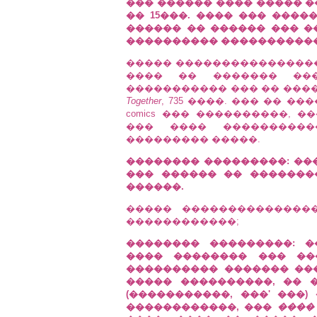
��� ������ ���� ����� 
�� 15���. ���� ��� ����
������ �� ������ ��� ��
���������� ������������ 
����� ����������������
���� �� ������� ���
����������� ��� �� ���
Together
, 735 ����. ��� �� �
comics ��� ����������, 
��� ���� ����������
��������� �����.
�������� ���������: ��
��� ������ �� ����������
������.
����� ��������������
������������;
�������� ���������: 
���� �������� ��� ��
���������� ������� ��
����� ����������, �� 
(�����������, ���' ���
������������, ���
����