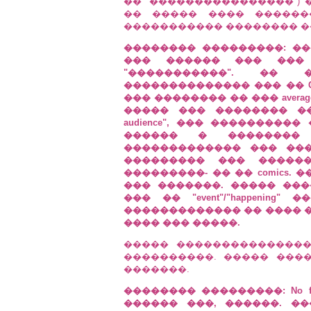
�� "����������������") 
�� ����� ���� ������
����������� �������� ��� c
�������� ���������: ��
��� ������ ��� ���
"�����������". ��
�������������� ��� �� 
��� �������� �� ��� averag
����� ��� �������� ���,
audience", ��� ��������
������ � �������� 
������������� ��� ���
��������� ��� ������
���������- �� �� comics.
��� �������. ����� ��
��� �� "event"/"happeni
������������� �� ���� ��
���� ��� �����.
����� ���������������
����������. ����� ���
�������.
�������� ���������: No fu
������ ���, ������. �