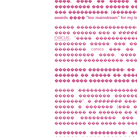
����, ���� �� ����� 
��������� ��� ������ �
��� ����������. (������
awards ���� "too mainstream" for my ta
����� ����������������
���� ������ ��� �
����
CIRCUS
, "���� ����������
�������� ����� ��� �
�������� comics ��� ��
���������� ����, ���
������� ����������, ���
�������� ���������: �� ���
������ �� ����� �� ����
���� ���� ������ ���� �
����� ��������������
����� �������� �����
�������". �
�������
�����
����� � ������� (��� 
�������� �� ������ �� ��
����� ��������� ���
�������� ��� ���� �� ���
�������� ���������: �