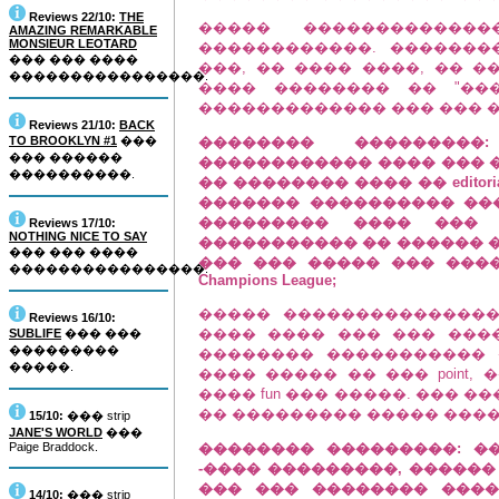
Reviews 22/10:
THE
����� ������������
AMAZING REMARKABLE
MONSIEUR LEOTARD
������������. �������
��� ��� ����
���, �� ���� ����, �� 
����������������.
���� �������� �� "��
������������� ��� ��� 
Reviews 21/10:
BACK
TO BROOKLYN #1
���
�������� ��������
��� ������
������������ ���� ��� �
����������.
�� �������� ���� �� editor
������� ���������� ���
��������� ���� ���
Reviews 17/10:
NOTHING NICE TO SAY
����������� �� ������ �
��� ��� ����
��� ��� ����� ��� ���
����������������.
Champions League;
����� ���������������
Reviews 16/10:
���� ���� ��� ��� �����
SUBLIFE
��� ���
���������
�������� ����������� 
�����.
���� ����� �� ��� point,
���� fun ��� �����. ��� ��
�� ��������� ����� ������
15/10:
��� strip
JANE'S WORLD
���
Paige Braddock.
�������� ���������: �
-���� ���������, ������
��� ��� �������� ����
14/10:
��� strip