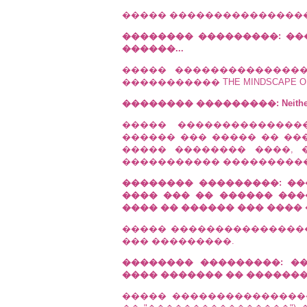
����� ����������������
�������� ���������: ��
������...
����� ���������������
����������� THE MINDSCAPE OF 
�������� ���������: Neither d
����� ��������������
������ ��� ����� �� ��
����� �������� ����, 
����������� ����������
�������� ���������: ��
���� ��� �� ������ ����
���� �� ������ ��� ����
����� ���������������
��� ���������.
�������� ���������: �
���� ������� �� �������
����� ����������������