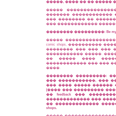
�����, ���� �� �� ����� 
����� ��������������
������� ������������ 
��� �������� �� ������
��� ������������ �����
�������� ���������: Be my g
����� ���������������
comic shops, ���������� �
�������� ��� ��� ��� 
����������� �����. ����
�� ����� ���� ����
������������ ��� ��� �
����.
�������� ���������: ��
��� �����������, ��� ��
��� ���� ����� ������
(���� ��� ��������� ����
�� feedback ��� ������
������������� ��� ����
�� ������������� ������
shops.
����� �����������������