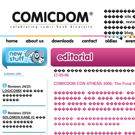
��������� �
����� site 
�����, re
���������
����� blog,
������ �
��� ���� �������������
column info
17-05-06
COMICDOM CON ATHENS 2006: The Final 
Reviews 24/10:
LOGICOMIX
��� ���
�������� ���������: ��
���������
������� ��� ���� ����� �
�����.
��� ����� ���� ���������
������� � ������ ��� ��
Reviews 23/10:
SOLOMON KANE #1
���
����� ���������������
��� ������
��������, ���� ����...
���������.
�������� ���������: ���