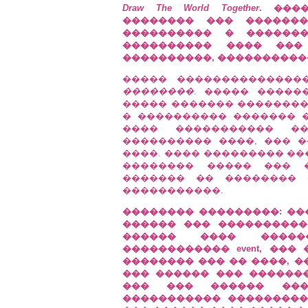
Draw The World Together
. ���
�������� ��� �������
���������� � �������
���������� ���� ��
����������, ����������
����� ��������������
��������
. ����� �����
����� ������� ��������.
� ���������� ������� 
���� ����������� �
���������� ����, ��� 
����. ���� ��������� ��
�������� ����� ��� 
������� �� �������� 
�����������.
�������� ���������: ��
������ ��� ����������
������ ���� �����
������������ event, ��
�������� ��� �� ����, 
��� ������ ��� �������
��� ��� ������ ���
����������� ���������