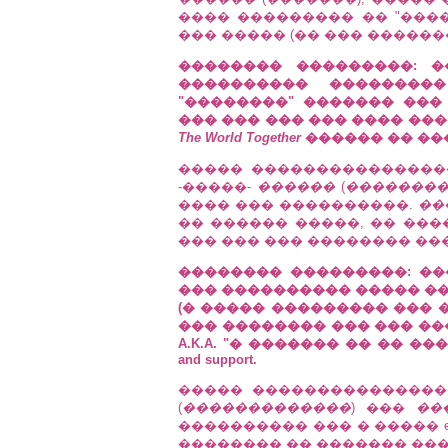
���� ��������� �� "����
��� ����� (�� ��� ������
�������� ���������: 
���������� ��������
"��������" ������� ���
��� ��� ��� ��� ���� �����
The World Together
������ �� ��
����� ���������������
-�����-
������
(
�������
���� ��� ����������.
��
�� ������ �����, �� ���
��� ��� ��� �������� ��� THE
�������� ���������: ��
��� ���������� ����� ��� 
(� ����� ��������� ��� 
��� �������� ��� ��� ��
A.K.A. "� ������� �� �� ��� irr
and support.
����� ���������������
(
�������������
) ���
��
���������� ��� � ����� ey
�������� �� ������� ��� �