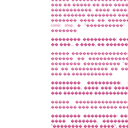
��� �� ����� �� ��� ���
�����������, ���� ����
��� ������ �������� ���
������� ���� �� �����
comic shop, � "��������
�������.
�������� ���������: ���
�� ���... � ����, �� �����
����� �����������������
������ �� ����������
�������� ���������� "�
�� �� ���������� �� �
��� �� �����������.
�������� ���������
��������, ���� ��� ���
��� �������� ���������
����� ��������������
������� ��� �� ����� ���
�������� ���������: ��
���� �������, ������
"�������� ���� ����", ����