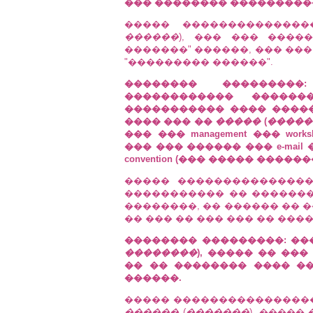
��� �������� ���������
����� �������������
������
), ��� ��� �����
�������" ������, ��� ��
"��������� ������".
�������� �������
������������ ��������
����������� ���� ����
���� ��� ��
�����
(
�����
��� ��� management ��� wo
��� ��� ������ ��� e-mai
convention (��� ����� �����
����� ��������������
����������� �� ������� 
��������, �� ������ �� 
�� ��� �� ��� ��� �� ����
�������� ���������: ��
��������
), ����� �� ���
�� �� �������� ���� ��
������.
����� ����������������
������
(
�������
), �����