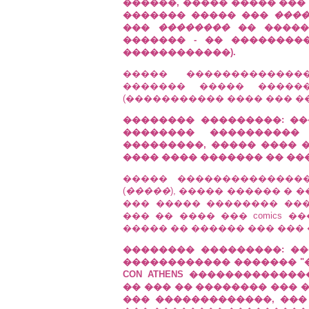
������, ����� ����� ���
������� ����� ���
���
���
��������
�� �����
������� - �� ��������
������������).
����� �������������
������� ����� �����
(����������� ���� ��� �
�������� ���������: ��
�������� ����������
���������, ����� ���� 
���� ���� ������� �� �
����� ��������������
(
�����
), ����� ������ �
��� ����� �������� ��
��� �� ���� ��� comics 
����� �� ������ ��� ��� 
�������� ���������: �
������������ ������� "��
CON ATHENS ������������
�� ��� �� �������� ��� 
��� �������������, ���