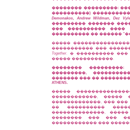
�������� ���������: ���
����������) ����������
Demonakos
,
Andrew Wildman
,
Dez Vyl
��������� ������� ���
��� ���������� ���� 
���������� �� ������ "�
����� ���������������
����������� ��� ��������
Together
. � ���������� ���
����� �����������.
�������� ���������: 
���������, ���������
������� ��� �� �������� 
ATHENS.
����� �������������
������������, ����� 
�������������, ��� ���
�� ���������� ���
��������������, ����
�������� ��� ��� ��
������������ ��� �����