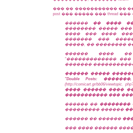
��� �� ����������� �� �
post ��� ����� ��� thread ��
������
�� ���� �
�������� ����� ��
���� ��� ���� ���
������� ��� �����
�����, �� �������� 
������ ���� �� 
"������������� ���
������� ����������
������ ����� �������
"Double Posts: ����
(http://comicart.gr/bb06/viewtopic. p
���� ������ ���� ��
����������� ��� ���
������ ��
��������
��������� ������
��
������ �� ������
��
��� ���� ������ ���