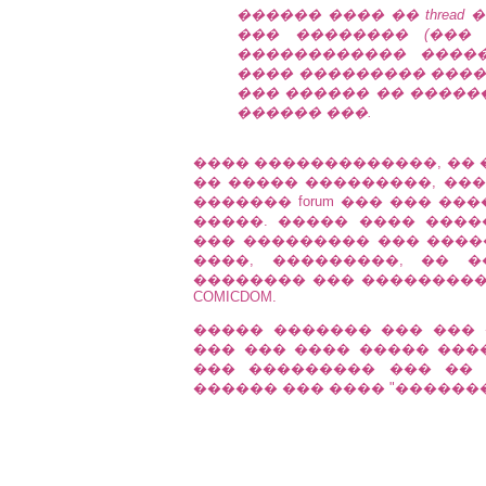
������ ���� �� thread
��� �������� (���
������������ ����
���� ��������� ����
��� ������ �� �����
������ ���.
���� �������������, �� 
�� ����� ���������, ���
������� forum ��� ��� ����
�����. ����� ���� ���
��� ��������� ��� �����
����, ���������, �� 
�������� ��� ���������, 
COMICDOM.
����� ������� ��� ��� �
��� ��� ���� ����� ���
��� ��������� ��� ��
������ ��� ���� "�������