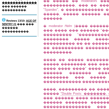
�� ����� �� moderators 
�������������
����������, ��� �� ��� 
��� ������
"Spandex", � �����������
���������.
�����, ����� ������ �
������.
Reviews 13/10:
AGE OF
SENTRY #1
��� ���
� moderator
Helm
(���� �����
������
��� ���� ��� ������ "��
����������.
��������� "��������
�������� ����� ����
���������� �� �� �����
�� ���������� �������
���������.
���� �� ����� �������
����� �������� ��� ����
���� ���� ����" ���� ��
������ ������� ���
�������� ��� ����� �
������������ ���������
����, ��������� �� �����
�����
"Double Posts: ����
��� ������ ���� �������
������ ������� �����
��������������� ��