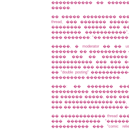
����������� �� �������
�����.
�� ����� ��������� ��� ��
thread, ��� ������� ���
�������� ������ ��� �
�������� �����������"
��� �������: "�� ������� �� �
�����, � moderator �� �� us
������� �� ���������� 
���� ��� �� �������
����������� ��� ��� ���
�������� ��� ���������
�� "double posting" �������
��������� ���������.
����: �� ������� ��
���������� ����������� �
�� ������ �����, ��� ��
��� ������������� ���,
��� �� ���� ��� ������ 
�� ������������ thread ���� 
��� ��������� "�����
���������� ��� "comic re