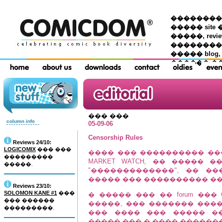
��������� �
����� site 
�����, re
���������
����� blog,
������ �
��� ���
column info
05-09-06
Censorship Rules
Reviews 24/10:
LOGICOMIX
��� ���
���� ��� ���������� �
���������
MARKET WATCH, �� �����
�����.
"�������������", �� �
����� ��� ���������� ��
Reviews 23/10:
SOLOMON KANE #1
���
� ����� ��� �� forum ���
��� ������
�����, ��� ������� ����
���������.
��� ���� ��� ����� �
����� ��� � ���� �������