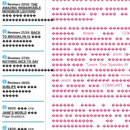
Reviews 22/10:
THE
AMAZING REMARKABLE
�� ����������� ������ 
MONSIEUR LEOTARD
��������� �� ���� ��
��� ��� ����
�����������;
����������������.
���� ��� ������� ������
Reviews 21/10:
BACK
������ thread ��� C
TO BROOKLYN #1
���
���������������� �� ����
��� ������
���� ��� ����� ���� ���� 
����������.
����� �� ����������� �
������ ��� "�����" posts (��
Reviews 17/10:
��� ����� ���� �����
NOTHING NICE TO SAY
����� ���, "Leave Your Spandex At 
��� ��� ����
������, ���� ��������,
����������������.
��� ����������� ��� review
�� posts ���
������
�����
Reviews 16/10:
��� ����� ��� COMICART,
SUBLIFE
��� ���
�������
������ �� ���� 
���������
�����.
��� �� ����������� ���� �
������ ���� � �����
15/10:
��� strip
���������, ������ �� �����
JANE'S WORLD
���
��� �� ���������� �� �
Paige Braddock.
�����������, �� �
�����������, � �������
14/10:
��� strip