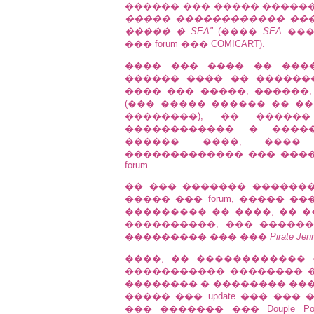
������ ��� ����� �����
����� ������������ ��� ��
����� � SEA"
(����
SEA
����
��� forum ��� COMICART).
���� ��� ���� �� ����
������ ���� �� ������
���� ��� �����, ������,
(��� ����� ������ �� �
��������), �� �����
������������ � �����
������ ����, ����
������������� ��� ���
forum.
�� ��� ������� ������
����� ��� forum, ����� ��
��������� �� ����, �� 
����������, ��� ������
��������� ��� ���
Pirate Jen
����, �� ������������ �
����������� �������� �
�������� � �������� ���
����� ��� update ��� ��� 
��� ������� ��� Douple P