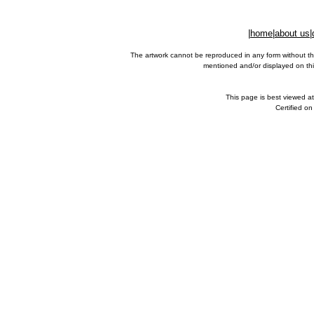
|
home
|
about us
|
The artwork cannot be reproduced in any form without th
mentioned and/or displayed on this
This page is best viewed a
Certified o