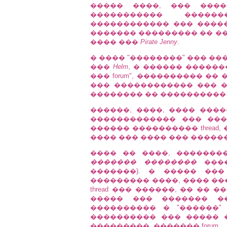
����� ����, ��� ����
����������� �����
������������ ��� �����
������� ��������� �� �
���� ���
Pirate Jenny
.
� ���� "��������" ��� ���
���
Helm
, � ������ �������
��� forum", ���������� �� 
��� ������������ ��� �
�������� �� ���������� 
������, ����, ���� ���
������������� ��� ���
������ ���������� thread
���� ��� ���� ��� �����
���� �� ����, ���������
������� ��������
����
�������). � ����� ��
��������� ����, ���� ��
thread ��� ������, �� ��
����� ��� ������� ��� 
���������� � "������"
���������� ��� ����� 
���������, ������� forum.