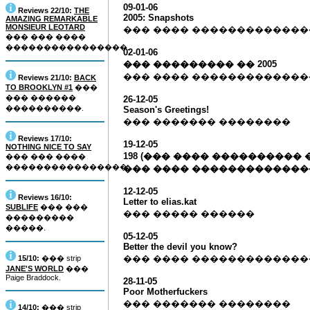
09-01-06
Reviews 22/10:
THE
2005: Snapshots
AMAZING REMARKABLE
MONSIEUR LEOTARD
��� ���� �������������
��� ��� ����
����������������.
02-01-06
��� ��������� �� 2005
��� ���� ������������
Reviews 21/10:
BACK
TO BROOKLYN #1
���
��� ������
26-12-05
����������.
Season's Greetings!
��� ������� ��������
Reviews 17/10:
19-12-05
NOTHING NICE TO SAY
198 (��� ���� ����������
��� ��� ����
����������������.
��� ���� ������������
12-12-05
Reviews 16/10:
Letter to elias.kat
SUBLIFE
��� ���
��� ����� ������
���������
�����.
05-12-05
Better the devil you know?
��� ���� ������������
15/10:
��� strip
JANE'S WORLD
���
Paige Braddock.
28-11-05
Poor Motherfuckers
��� ������� ��������
14/10:
��� strip