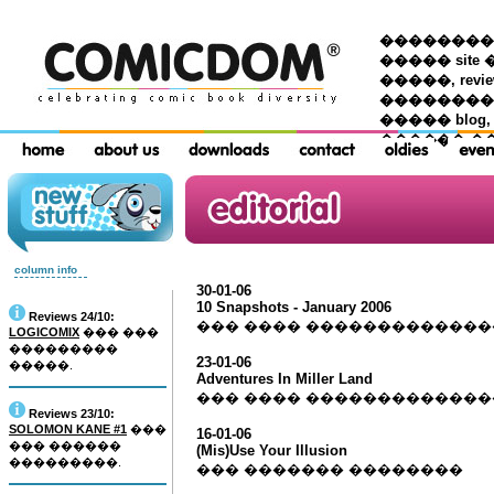
��������� �
����� site 
�����, re
���������
����� blog,
������ �
column info
30-01-06
10 Snapshots - January 2006
Reviews 24/10:
��� ���� �������������
LOGICOMIX
��� ���
���������
23-01-06
�����.
Adventures In Miller Land
��� ���� ������������
Reviews 23/10:
SOLOMON KANE #1
���
16-01-06
��� ������
(Mis)Use Your Illusion
���������.
��� ������� ��������