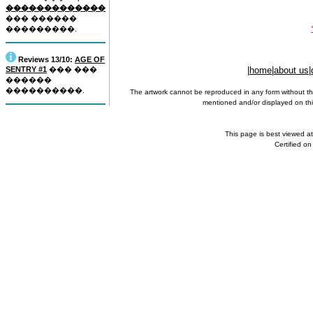
�������������
��� ������
���������.
Reviews 13/10:
AGE OF
SENTRY #1
��� ���
|
home
|
about us
|
������
����������.
The artwork cannot be reproduced in any form without th
mentioned and/or displayed on this
This page is best viewed a
Certified o