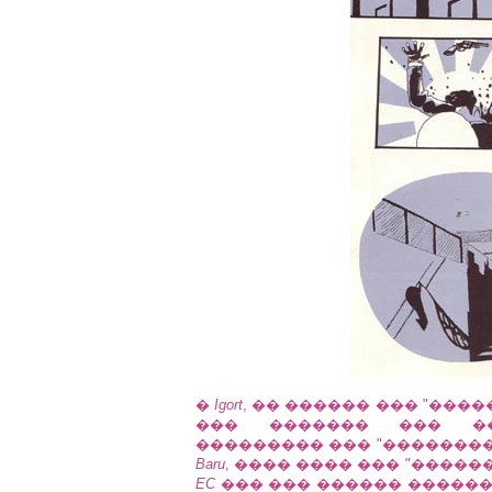
�
Igort
, �� ������ ��� "���
��� ������� ��� ��
��������� ��� "���������
Baru
, ���� ���� ��� "�����
EC
��� ��� ������ ������