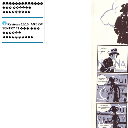
�������������
��� ������
���������.
Reviews 13/10:
AGE OF
SENTRY #1
��� ���
������
����������.