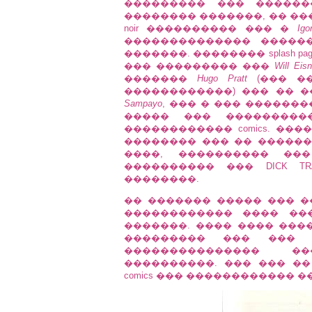
��������� ��� ������
�������� �������, �� ��
noir ���������� ��� �
Igor
�������������� �����
�������. �������� splash 
��� ��������� ���
Will Eisn
�������
Hugo Pratt
(��� ��
������������) ��� �� �
Sampayo
, ��� � ��� ������
����� ��� ���������
������������ comics. ��
�������� ��� �� �������
����, ���������� ��
���������� ��� DICK T
��������.
�� ������� ����� ��� �
������������ ���� ��
�������. ���� ���� ���
��������� ��� ��� c
��������������� �
����������. ��� ��� �
comics ��� ������������ �