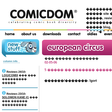
��������� �
����� site 
�����, re
���������
����� blog,
������ �
��� ����� ��������
column info
02-05-06
5 ����� �� ������� ����
Reviews 24/10:
LOGICOMIX
��� ���
���������
������/�������: Igort
�����.
Reviews 23/10:
SOLOMON KANE #1
���
��� ������
���������.