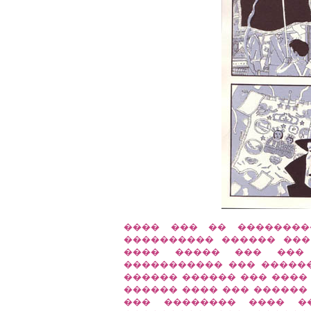
���� ��� �� ��������
���������� ������ ���
���� ����� ��� ��
����������� ��� ������
������ ������ ��� ����
������ ���� ��� ������
��� �������� ���� ��