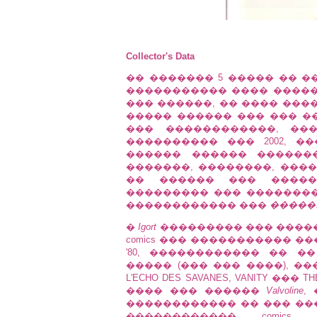
Collector's Data
�� ������� 5 ����� �� ����
����������� ���� ������
��� ������, �� ���� ���
����� ������ ��� ��� 
��� ������������, ��
���������� ��� 2002, 
������ ������ ��������
�������, ��������, ����
�� ������ ��� ������
��������� ��� ��������
������������ ���
�����
�
Igort
��������� ��� ����
comics ��� ����������� �
'80, ������������ �� 
����� (��� ��� ����), ���� ��
L'ECHO DES SAVANES, VANITY �
���� ��� ������
Valvoline
,
������������ �� ��� ��
������������ comics