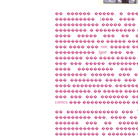
�� ������ �����, � ��
���������� (��� ����
����������� ����� ���
��������. � ����������
���� ����� ��� �� �
���������� �� ����� ��
��� ���� ��� noir, �����
����������
Igort
��� �� 
�������. ��� ���� ����� �
��� ��� ����� �������
���� ��������� ��� 
�������� ������ ��� 
��� �������� ���� ���
���� ����������, ������
���������, �� ����� ���
��� ��� ��� ������� �
comics ��� ������������ 
�� ������������� ��� "5
��������� ���, ���� �
������ ��� �� �����
����������� ��� ������
�����������. � ������� 