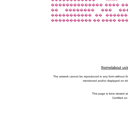
�������������� ���� ��
�� �������� ��� ���
����������� �� �������
����������� �� ���� ��
|
home
|
about us
|
The artwork cannot be reproduced in any form without th
mentioned and/or displayed on this
This page is best viewed a
Certified o