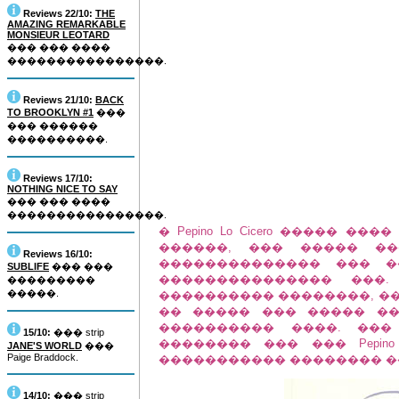
Reviews 22/10:
THE
AMAZING REMARKABLE
MONSIEUR LEOTARD
��� ��� ����
����������������.
Reviews 21/10:
BACK
TO BROOKLYN #1
���
��� ������
����������.
Reviews 17/10:
NOTHING NICE TO SAY
��� ��� ����
����������������.
� Pepino Lo Cicero ����� 
������, ��� ����� �
Reviews 16/10:
�������������� ��� �
SUBLIFE
��� ���
��������������� ���.
���������
�����.
���������� ��������, ��
�� ����� ��� ����� �
���������� ����. ���
15/10:
��� strip
�������� ��� ��� Pepin
JANE'S WORLD
���
Paige Braddock.
����������� �������� �
14/10:
��� strip