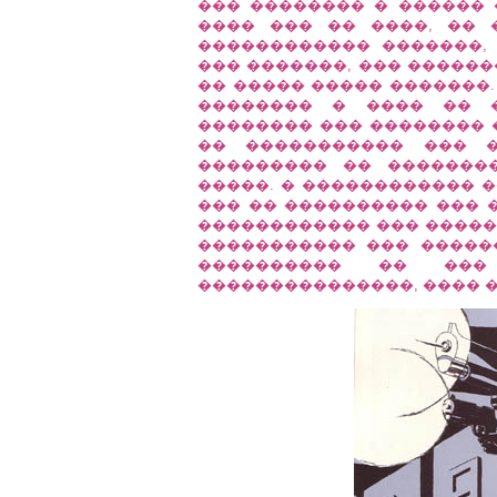
��� �������� � ������ 
���� ��� �� ����, �� 
������������ �������,
��� �������, ��� ������
�� ����� ����� �������.
�������� � ���� �� �
�������� ��� �������� 
�� ����������� ��� �
��������� �� �������
�����. � ������������ 
��� �� ���������� ��� 
������������ ��� �����
����������� ��� �����
���������� �� ���
���������������, ���� 