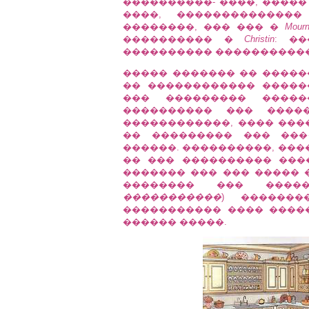
����������- ����, �����
����, �������������
��������, ��� ��� �
Mourn
���������� �
Christin
: �
���������� �����������
����� ������� �� �����
�� ������������ �����
��� ��������� ����
���������� ��� ����
������������, ���� ���
�� ��������� ��� ���
������. ����������, ���
�� ��� ���������� ���
������� ��� ��� �����
�������� ��� ����
�����������
) ������
����������� ���� ����
������ �����.