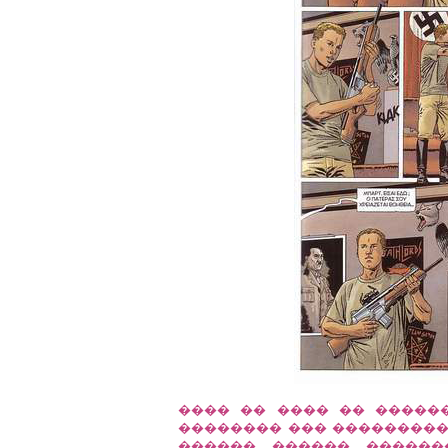
���� �� ���� �� �����
�������� ��� ��������
������ ������ ������