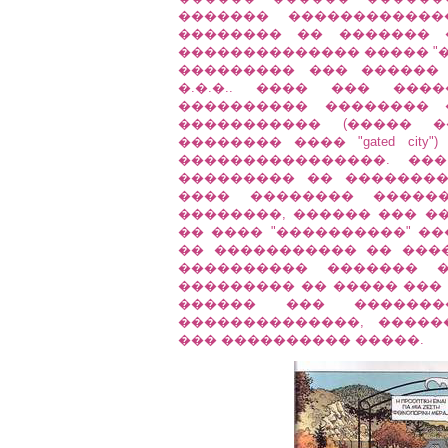
������� ������������
�������� �� ������� 
�������������� ����� "�
��������� ��� ������
�.�.�.. ���� ��� ��
���������� �������� 
����������� (����� 
�������� ���� "gated ci
����������������. ��
��������� �� �������
���� �������� �����
��������, ������ ��� �
�� ���� "����������" ��
�� ����������� �� ������
���������� ������� �
��������� �� ����� ��� 
������ ��� ������
��������������, ����
��� ���������� �����.