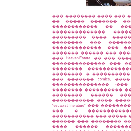
��� �������� ���� ��� 
�� ����� ������� �
������������ �� ��
�������������� ����
��������� ���� �����
�������� ��� �����
�������������, ��� �
������� ������ ��� ���
��� Heaven'Estate. �� ���
�������������� ��� �
��������, �����������
��������. � ����������
��� ������� comics, ��
��������������� -���
�������� ���������� ���
��������, ������ ��
����������� ���� ����
"escapist literature" ��� �
���. � �����������
����������� ��� ����� �
������ ��� �������� ��
���� ������ ������