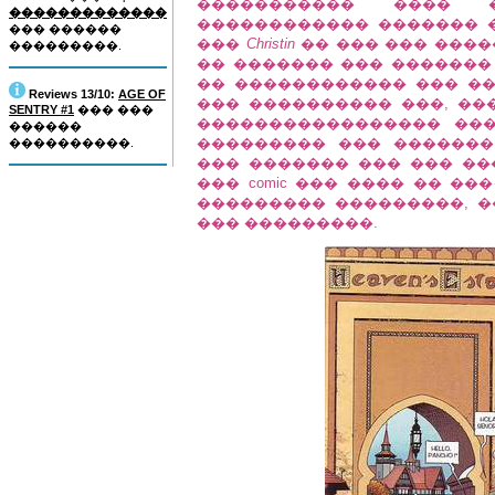
����������� ���� 
�������������
������������ ������� 
��� ������
���
Christin
�� ��� ��� �����
���������.
�� ������� ��� �������
�� ������������ ��� ��
Reviews 13/10:
AGE OF
��� ���������� ���, ��� "ga
SENTRY #1
��� ���
����������������� ��
������
��������� ��� �������
����������.
��� ������� ��� ��� ��
��� comic ��� ���� �� �
��������� ���������, �
��� ���������.