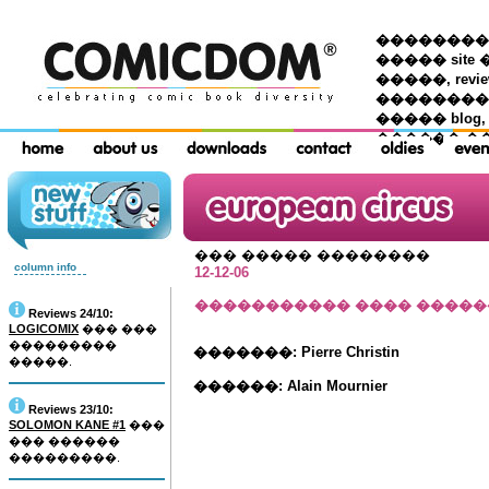
��������� �
����� site 
�����, re
���������
����� blog,
������ �
��� ����� ��������
column info
12-12-06
����������� ���� ����
Reviews 24/10:
LOGICOMIX
��� ���
���������
�������: Pierre Christin
�����.
������: Alain Mournier
Reviews 23/10:
SOLOMON KANE #1
���
��� ������
���������.