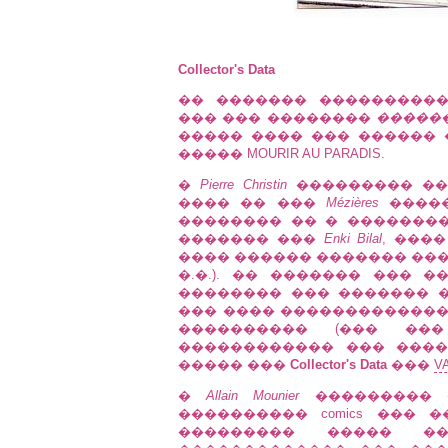
Collector's Data
�� ������� ���������
��� ��� ��������
�����
����� ���� ��� ������
����� MOURIR AU PARADIS.
�
Pierre Christin
��������� �� 
���� �� ���
Mézières
�����
�������� �� � �������
������� ���
Enki Bilal
, ���
���� ������ ������� ��� �
�.�.). �� ������� ��� 
�������� ��� ������� �
��� ���� �������������
���������� (��� ��� 
������������ ��� ����
����� ���
Collector's Data
���
V
�
Allain Mounier
��������� ��
���������� comics ��� 
��������� ����� �