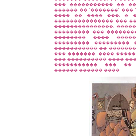
��� ����������� �� �
������ �� "�������" ��� 
���� �� ���� ���. � 
��������������� ��� ��
���������������. �����
��������� ��� �������
�������� ���� ����
��������� ��������� 
����������� �� ������� 
��� �������, ���� ����
��� ���������� ���� ���
����������� ��� �� 
������ ������ ����.