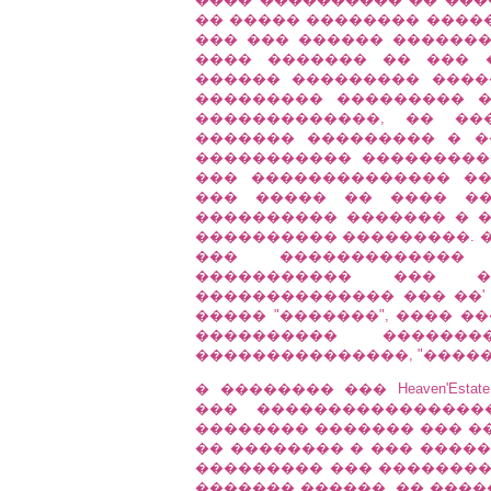
�� ����� �������� �����
��� ��� ������ �������
���� ������� �� ��� 
������ ��������� ����
��������� ��������� 
�������������, �� ��
������� ��������� � �
����������� ���������
��� �������������� �
��� ����� �� ���� ��
���������� ������� � 
���������� ���������. �
��� �������������
����������� ��� ��
�������������� ��� ��'
����� "�������", ���� �
���������� ������
���������������, "�����
� �������� ��� Heaven'Es
��� ����������������
�������� ������� ��� �
�� �������� � ��� �����
��������� ��� ��������
������� ������, �� ���