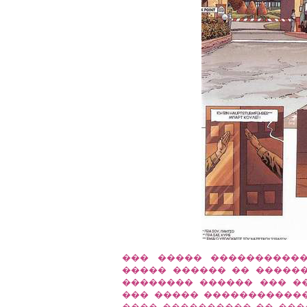
��� ����� �������������
����� ������ �� �����
�������� ������ ��� �
��� ����� ������������
���� ���������� �� ���