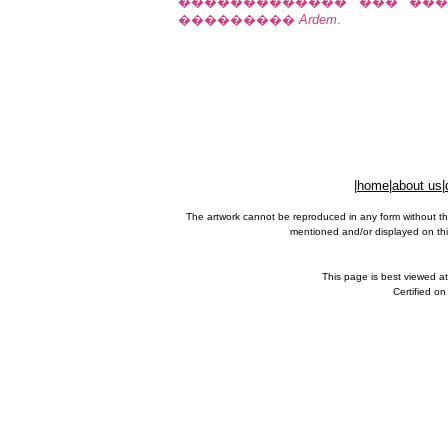
������������� ��� ���
���������
Ardem
.
|
home
|
about us
|
The artwork cannot be reproduced in any form without th
mentioned and/or displayed on this
This page is best viewed a
Certified o