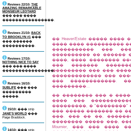
Reviews 22/10:
THE
AMAZING REMARKABLE
MONSIEUR LEOTARD
��� ��� ����
����������������.
Reviews 21/10:
BACK
TO BROOKLYN #1
���
�� Heaven'Estate ����� ��
��� ������
���� ���� ���������� ��
����������.
����������� ��� ��
���������� �� ������ �
Reviews 17/10:
����, ���� �������� �
NOTHING NICE TO SAY
��� ������� ������
��� ��� ����
��������� ��� ��� ����
����������������.
������������� ��� ���
��� ������������. ��
Reviews 16/10:
���������...
SUBLIFE
��� ���
���������
�� �������� ��� � ���
�����.
���� ��� �����������
���������, � "��������" ��
15/10:
��� strip
��� ����� ������� �� �
JANE'S WORLD
���
���. ��� �� ��, �����
Paige Braddock.
�������� ����� ���, �
Mournier
, ��� ��� ���� �
14/10:
��� strip