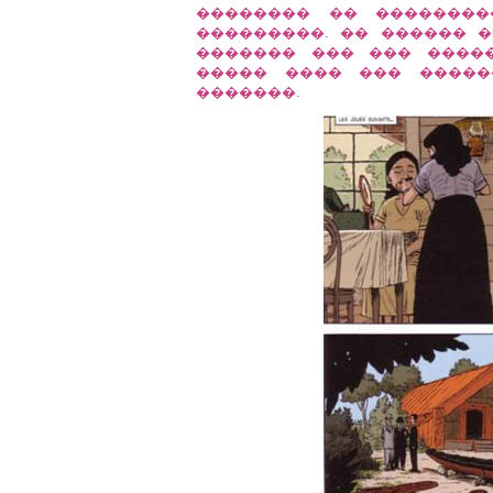
�������� �� ��������
���������. �� ������ �
������� ��� ��� ����
����� ���� ��� ������
�������.