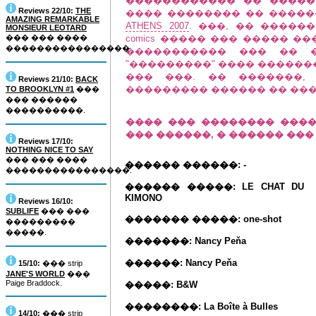
������������ �� �����
Reviews 22/10:
THE
���� �������� �� ����
AMAZING REMARKABLE
ATHENS 2007
. ���, �� ����
MONSIEUR LEOTARD
��� ��� ����
comics ����� ��� ����� �
����������������.
����������� ��� �� 
"���������" ���� ������
��� ���. �� �������,
Reviews 21/10:
BACK
��������� ������ �� ���
TO BROOKLYN #1
���
��� ������
����������.
���� ��� �������� ����
��� ������, � ������ ��
Reviews 17/10:
NOTHING NICE TO SAY
��� ��� ����
������ ������: -
����������������.
������ �����: LE CHAT DU
KIMONO
Reviews 16/10:
SUBLIFE
��� ���
������� �����: one-shot
���������
�����.
�������: Nancy Peňa
������: Nancy Peňa
15/10:
��� strip
JANE'S WORLD
���
Paige Braddock.
�����: B&W
��������: La Boîte à Bulles
14/10:
��� strip