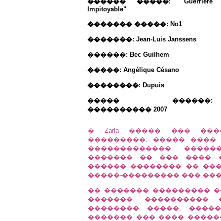
������ �����: "Guerrière
Impitoyable"
������� �����: No1
�������: Jean-Luis Janssens
������: Bec Guilhem
�����: Angélique Césano
��������: Dupuis
����� ������:
���������� 2007
� Zarla ����� ��� ��
���������. ����� ����
������������� ������
������� �� ��� ���� 
������ �������� �� �����
�����-��������� ��� ��
�� ������� ��������� ��
�������. ����������
�������� �����, ����
������� ��� ���� �����