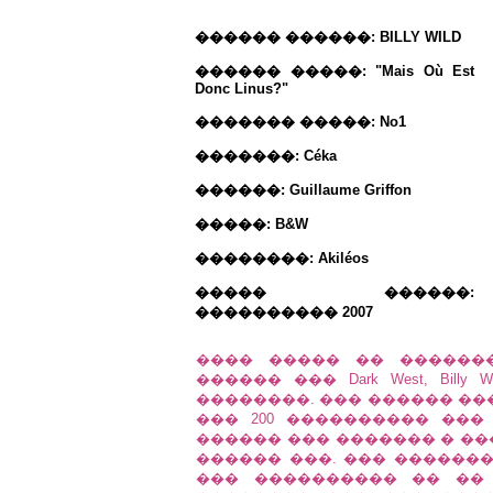
������ ������: BILLY WILD
������ �����: "Mais Où Est
Donc Linus?"
������� �����: No1
�������: Céka
������: Guillaume Griffon
�����: B&W
��������: Akiléos
����� ������:
���������� 2007
���� ����� �� ������
������ ��� Dark West, Bill
��������. ��� ������ ��
��� 200 ���������� ���
������ ��� ������� � ��
������ ���. ��� ������� 
��� ���������� �� ��