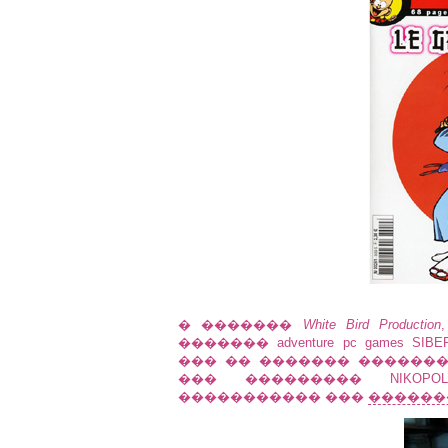
� �������
White Bird Production
������� adventure pc games S
��� �� ������� �������
��� ��������� NIKO
����������� ���
������� 