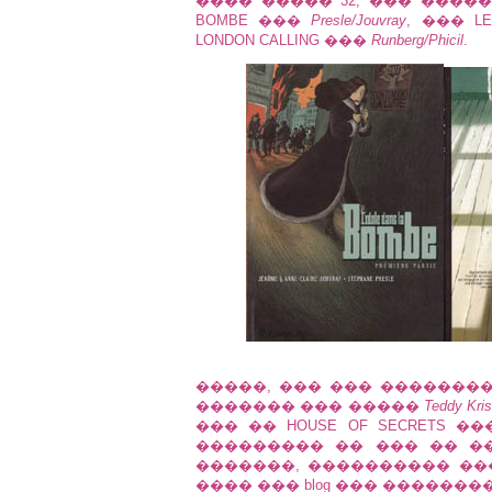
���� ����� 32, ��� ������
BOMBE ���
Presle/Jouvray
, ��� L
LONDON CALLING ���
Runberg/Phicil
.
�����, ��� ��� �������
������� ��� �����
Teddy Kris
��� �� HOUSE OF SECRETS �
��������� �� ��� �� �� 
�������, ���������� ��
���� ���
blog
��� ��������