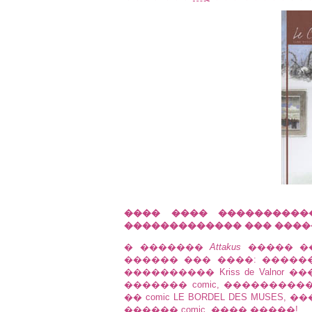
���� ���� ����������
������������� ��� ����
� �������
Attakus
����� ��
������ ��� ����: �������
���������� Kriss de Valnor ��� 
������� comic, ���������� ���
�� comic LE BORDEL DES MUSES
������ comic. ���� �����!