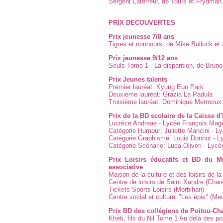
Sergent Laterreur, de Touïs et Frydman 
PRIX DECOUVERTES
Prix jeunesse 7/8 ans
Tigres et nounours, de Mike Bullock e
Prix jeunesse 9/12 ans
Seuls Tome 1 - La disparition, de Brun
Prix Jeunes talents
Premier lauréat: Kyung Eun Park
Deuxième lauréat: Grazia La Padula
Troisième lauréat: Dominique Mermoux
Prix de la BD scolaire de la Caisse 
Lucrèce Andreae - Lycée François Mag
Catégorie Humour: Juliette Mancini - L
Catégorie Graphisme: Louis Donnot - L
Catégorie Scénario: Luca Oliveri - Lyc
Prix Loisirs éducatifs et BD du M
associative
Maison de la culture et des loisirs de 
Centre de loisirs de Saint Xandre (Char
Tickets Sports Loisirs (Morbihan)
Centre social et culturel "Les épis" (Me
Prix BD des collégiens de Poitou-Ch
Khéti, fils du Nil Tome 1 Au delà des p