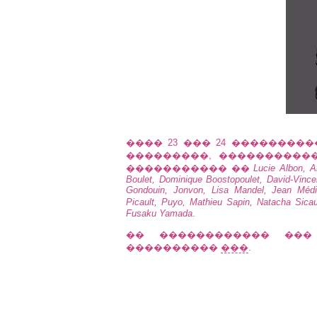
���� 23 ��� 24 ��������
���������, �������������
����������� ��
Lucie Albon, Al
Boulet, Dominique Boostopoulet, David-Vincen
Gondouin, Jonvon, Lisa Mandel, Jean Médi
Picault, Puyo, Mathieu Sapin, Natacha Sica
Fusaku Yamada
.
�� ������������ ���
����������
���
.