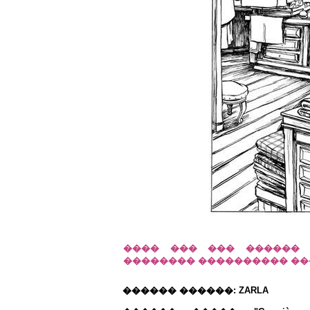
���� ��� ��� ������ 
�������� ���������� ��
������ ������: ZARLA