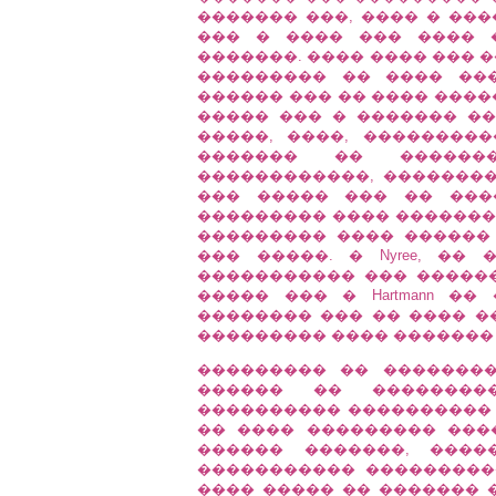
������� ���, ���� � ��
��� � ���� ��� ���� 
�������. ���� ���� ��� 
��������� �� ���� ��
������ ��� �� ���� ����
����� ��� � ������� ��
�����, ����, ��������
������� �� ������
������������, ��������
��� ����� ��� �� �����
��������� ���� �������
��������� ���� ������
��� �����. � Nyree, ��
����������� ��� ������
����� ��� � Hartmann �
�������� ��� �� ���� ��
��������� ���� ������� 
��������� �� �������� 
������ �� ��������
���������� ���������� 
�� ���� ��������� ���
������ �������, ����
����������� ���������
���� ����� �� ������� 