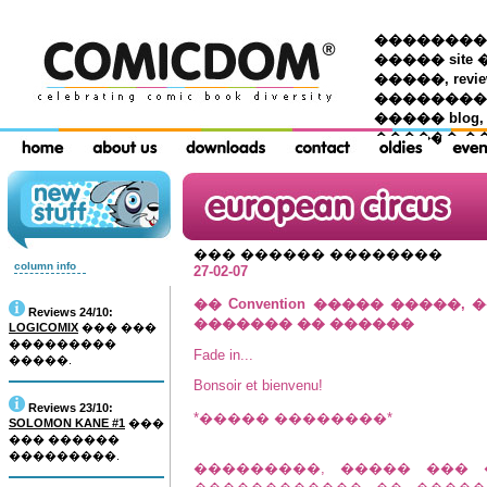
��������� �
����� site 
�����, re
���������
����� blog,
������ �
��� ������ ��������
column info
27-02-07
�� Convention ����� �����
Reviews 24/10:
������� �� ������
LOGICOMIX
��� ���
���������
Fade in...
�����.
Bonsoir et bienvenu!
Reviews 23/10:
*����� ��������*
SOLOMON KANE #1
���
��� ������
���������.
���������, ����� ��� 