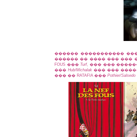
������ ����������� ��
������ �� ���� ��� ��� �
FOUS ���
Turf
, ��� ��� ����
���
Hub/Michalak
��� ��� ����
��� �� RATAFIA ���
Pothier/Salsedo