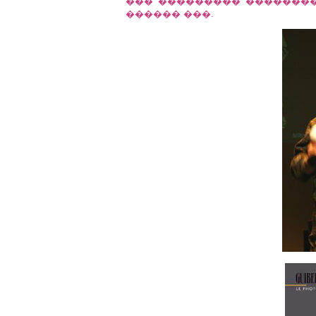
��� ��������� ��������
������ ���.