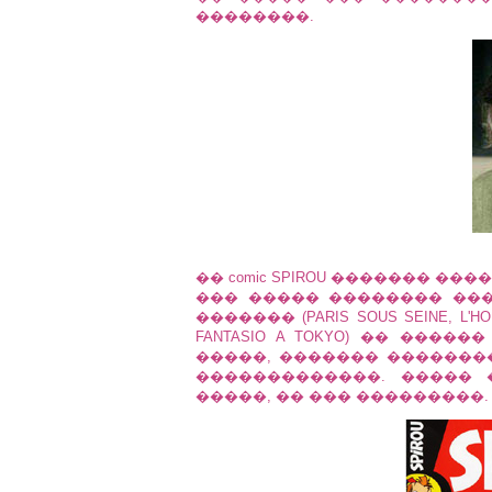
��������.
�� comic SPIROU ������� �
��� ����� �������� ���
������� (PARIS SOUS SEINE, L'HO
FANTASIO A TOKYO) �� �����
�����, ������� �������
�������������. �����
�����, �� ��� ���������.