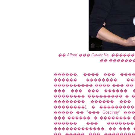
�� Alfred ��� Olivier Ka, �����
�� �������
������, ���� ��� ���
������ �������� ��
���������� ���� ��� ��
��� ��� ��� ������ �
�������� ��������� � ���
�������� ������ ���
��������), � ��������
����� �� "��� Goscinny" �
��� ������. � ��������
������ ��� ������
�������������, �� ��� 
�� ����� ��� �������