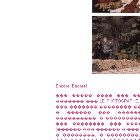
Encore! Encore!
��� ����� ���� ��� ��
������� ��� LE PHOTOGRAP
��� ������� �������� ���
� ������ ��� �������
����������. � ���������
��� �������� ��� ���
(������ ��� ������ � ��� 
� ��������, � ��������