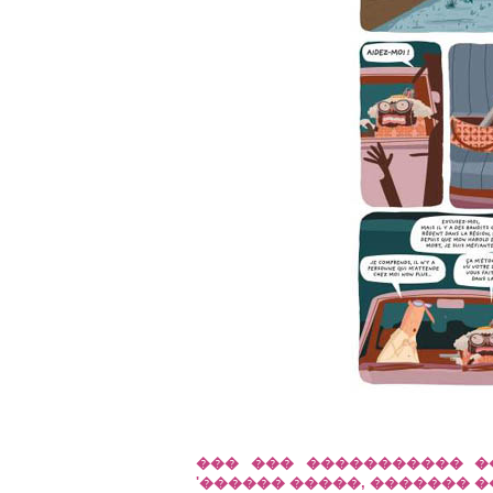
��� ��� ����������� �
'������ �����, ������� 