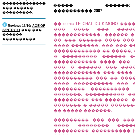
�������������
����� ������:
��� ������
���������� 2007
���������.
�� comic LE CHAT DU KIMONO
Reviews 13/10:
AGE OF
��� ���� ��� �����
SENTRY #1
��� ���
������������, ������ �
������
����������.
�� ��� ������ ���� ��
���� �������, ��� ��� �
������������ �� �����,
� ��������� ������ �
����������� ���� ���.
���, � ������ ��� ���
������������ ��� ���� 
���������� ��� �� ����
���� ���������� ��� 
�������� ���������� 
�������, ���������� �
��������� ��� ������. �
������� � ����� ������
�� ����� �������.
��������� ��� ��� ���
���� �������� ����
��������� ���������� (