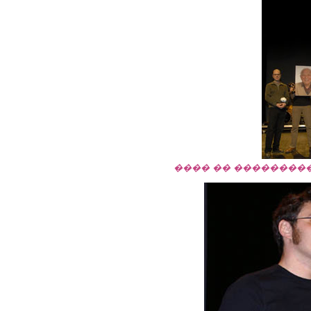
���� �� ��������