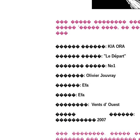
��� ����� �������� ��
����� '����� ����, �� �
���
������ ������: KIA ORA
������ �����: "Le Départ"
������� �����: No1
�������: Olivier Jouvray
������: Efa
�����: Efa
��������: Vents d' Ouest
����� ������:
���������� 2007
��� ��������. ����� ��
������� ��� ��������� 