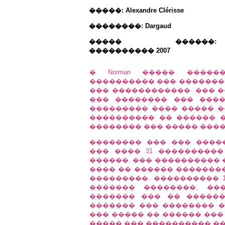
�����: Alexandre Clérisse
��������: Dargaud
����� ������:
���������� 2007
� Norman ����� �����
���������� ��� �������� ��
��� ������������. ��� �
��� �������� ��� ���
��������� ���� ����� �
���������� �� ������ �
�������� ��� ����� ����
�������� ��� ��� ����
��� ���� 31 ���������� 
������. ��� ���������� 
���� �� ������ ��������
���������. ���������� 19
������� ��������, ��
������� ��� �� �����
������� ��� �������� �
��� ����� �� ������ ��� 
����� ��� ���������� ��