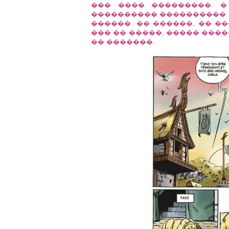
��� ���� ���������. 
���������� ���������� �
������. �� ������, �� �
��� �� �����, ����� ���
�� �������.