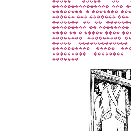
����� ����� �� �
��������������� ��� �
��������. � ������� ��
������ ��� ������� ��� 
������� �� �� ������
���������. �� �������� 
���� �� � ����� ���� ��
��������, ��������� �
����� ������������
���������� ����� ��
��������� �������� 
�������.