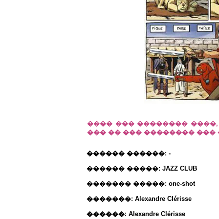
���� ��� �������� ����,
��� �� ��� �������� ���
������ ������: -
������ �����: JAZZ CLUB
������� �����: one-shot
�������: Alexandre Clérisse
������: Alexandre Clérisse