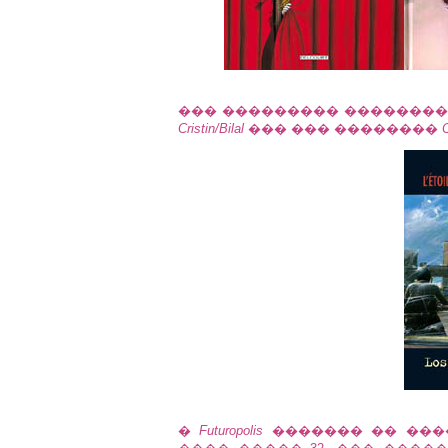
��� ��������� ���������� ��
Cristin/Bilal
��� ��� ��������
�
Futuropolis
������� �� ����