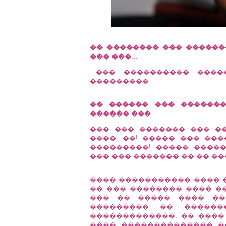
�� �������� ��� ��������
��� ���...
...��� ���������� ��
���������.
�� ������ ��� ������
������ ���
��� ��� ������� ��� ��
����, ��! ����� ��� ���
���������! ����� �����
��� ��� ������� �� �� ��
���� ����������� ���� �
�� ��� �������� ���� �
��� �� ����� ���� ��
��������� �� �����
�������������. �� ����
���� �������������� �