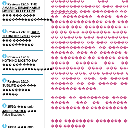
��������� ��� ���
Reviews 22/10:
THE
�������������; ��� ���
AMAZING REMARKABLE
�������
. ��� ������� �
MONSIEUR LEOTARD
��� ��� ����
�� �������� ���� ���
����������������.
�������������� ��� ��� 
����� ���. ���������� �
�� �� ��� �������� ����
Reviews 21/10:
BACK
TO BROOKLYN #1
���
�� ������ ��� ���������
��� ������
��������� �� ��� �����
����������.
������������, �� �����
������. ��� �� ������ �
Reviews 17/10:
�� ������� �� ����� ���
NOTHING NICE TO SAY
����� ������ ��� ��
��� ��� ����
���������. ����, ��� �
����������������.
������ ���, ��� ������ 
�� ����� ���, �� ����
Reviews 16/10:
������ �� �� ����� ��
SUBLIFE
��� ���
������� �����.
���������
�����.
���� �� �������� ����
�����, ��� �� ������
15/10:
��� strip
�������� �� ���������� 
JANE'S WORLD
���
Paige Braddock.
��� �������� ������� �
��� ������
14/10:
��� strip