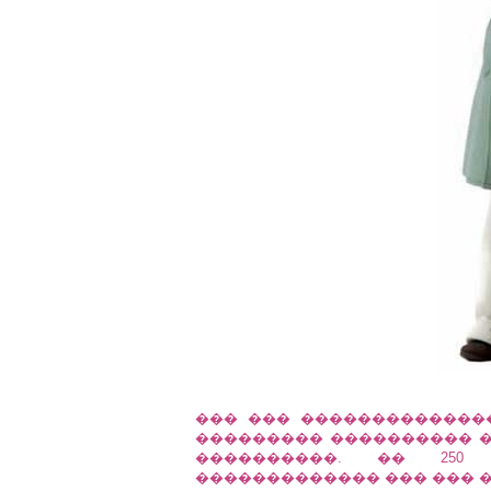
��� ��� ��������������
��������� ���������� ���
����������. �� 250
������������� ��� ��� ��