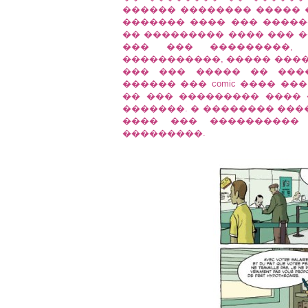
������ �������� ����� ��
������� ���� ��� ������
�� ��������� ���� ��� �
��� ��� ���������,
�����������, ����� ����
��� ��� ����� �� ����
������ ��� comic ���� �
�� ��� ��������� ���� 
�������. � �������� ���
���� ��� ����������
���������.