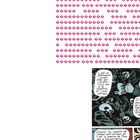
������ ��� �����������.
����� ���� ��� ���
������������. ���� �
������������ �������
�������������� ����
����������� ��� �����
��������� �� ������� �
� ����������� ������� 
��������� ��� �����. 
�����������, ������ �
������ ��� ������������