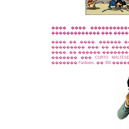
���� ���� ����������
������������� ��� ����
���� �� ����, ������ 
��������� ��� �� �����
����, �� ������ �������
������� ��� CORTO MALTE
�������
Fariboles
, �� 350 ��