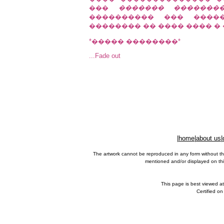
���
������� �������
���������� ��� �����
�������� �� ���� ���� �
*����� ��������*
...Fade out
|
home
|
about us
|
The artwork cannot be reproduced in any form without th
mentioned and/or displayed on this
This page is best viewed a
Certified o