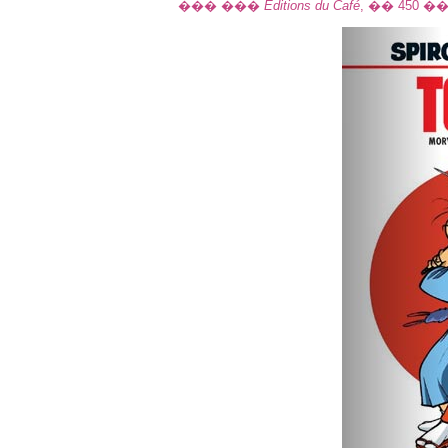
��� ���
Editions du Café
, �� 450 