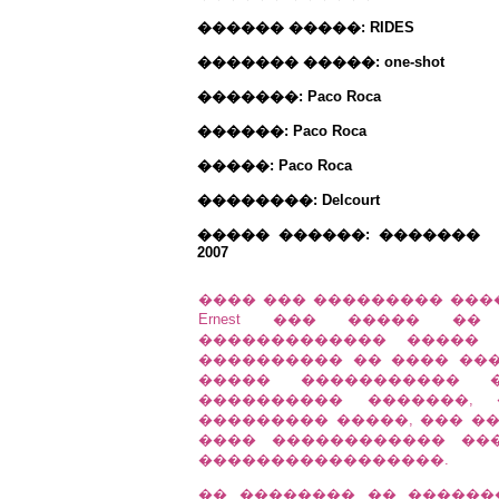
������ �����: RIDES
������� �����: one-shot
�������: Paco Roca
������: Paco Roca
�����: Paco Roca
��������: Delcourt
����� ������: �������
2007
���� ��� ��������� ���
Ernest ��� ����� �
������������� ����� 
���������� �� ���� ��
����� ����������� 
���������� �������,
��������� �����, ��� ��
���� ������������ ��
�����������������.
�� �������� �� ������