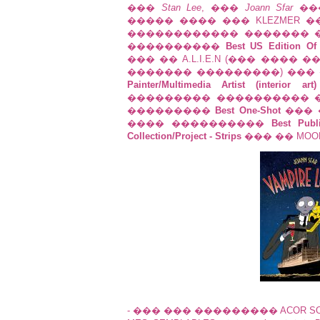
���
Stan Lee
, ���
Joann Sfar
��
����� ���� ��� KLEZMER 
������������ ������� ���
����������
Best US Edition Of I
��� �� A.L.I.E.N (��� ���� 
������� ���������) ���
Painter/Multimedia Artist (interior art)
��������� ���������� 
���������
Best One-Shot
��� �
���� ����������
Best Publ
Collection/Project - Strips
��� �� MOOM
- ��� ��� ��������� ACOR SO