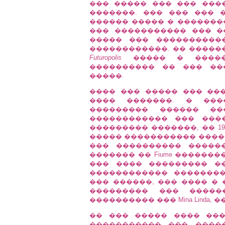
��� ����� ��� ��� ���
�������. ��� ��� ��� 
������ ����� � �������
��� ����������� ��� �
����� ��� ����������
������������. �� ������
Futuropolis
����� � ������
���������� �� ��� ���
�����.
���� ��� ����� ��� ��
���� �������. � ���
��������� ������ ���
������������ ��� ���
��������� �������, �� 191
����� ����������� �����
��� ���������� ������, Ga
������� �� Fiume ������
��� ���� ��������� �
������������ �������
��� ������, ��� ���� � ��
��������� ��� �����
���������� ��� Mina Linda
�� ��� ����� ���� ���� �
����������� ��� ����