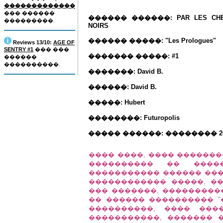
�������������
��� ������
������ ������: PAR LES CHE
���������.
NOIRS
������ �����: "Les Prologues"
Reviews 13/10:
AGE OF
SENTRY #1
��� ���
������� �����: #1
������
����������.
�������: David B.
������: David B.
�����: Hubert
��������: Futuropolis
����� ������: �������� 20
���� ����, ���� ������
���������� �� ���
����������� ������ ���
������������ �����, �
��� �������, ���������
�� ������ ���������� "�
����������, ���� ���
�����������, ������� 