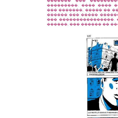
������� ��� ��������
���������. ���� ���� 
��� �������, ����� �� �
������ ��� ����� ������
��� ����������������. 
������, ��� ������ �� ��