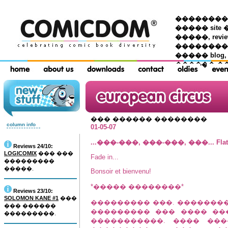
��������� �
����� site 
�����, re
���������
����� blog,
������ �
��� ������ ��������
column info
01-05-07
...���-���, ���-���, ���... Flat 
Reviews 24/10:
LOGICOMIX
��� ���
Fade in...
���������
�����.
Bonsoir et bienvenu!
*����� ��������*
Reviews 23/10:
SOLOMON KANE #1
���
��������� ���. ��������
��� ������
��������� ��� ���� ��
���������.
�����������. ���� ��