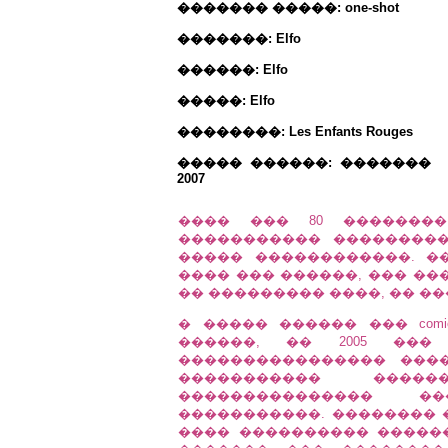
������� �����: one-shot
�������: Elfo
������: Elfo
�����: Elfo
��������: Les Enfants Rouges
����� ������: �������
2007
���� ��� 80 ��������
����������� ��������
����� ������������. �
���� ��� ������, ��� ��
�� ��������� ����, �� ��
� ����� ������ ��� com
������, �� 2005 ��
���������������� ���
����������� ����
��������������� �
�����������. �������� 
���� ���������� ������ 