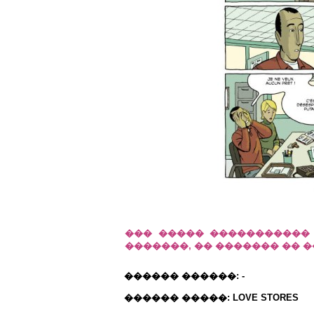
��� ����� �����������
�������, �� ������� ��
������ ������: -
������ �����: LOVE STORES