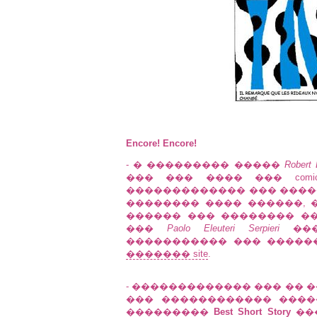
Encore! Encore!
- � ��������� �����
Robert 
��� ��� ���� ��� com
������������� ��� �����
�������� ���� ������, ��
������ ��� �������� �
���
Paolo Eleuteri Serpieri
���
����������� ��� �����
������� site
.
- ������������� ��� �� ���
��� ������������ ����
���������
Best Short Story
��� 