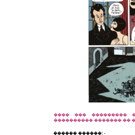
���� ��� ��������� �
���������� ������� �� 
������ ������: -