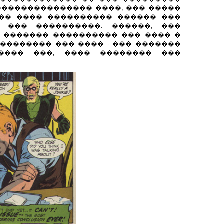
��������������� ����, ��� �����
�� ���� ���������� ������ ���
 ��� ����������. ������, ���
 ������� ���������� ��� ���� �
��������� ��� ���� - ��� �������
����� ���, ���� �������� ���