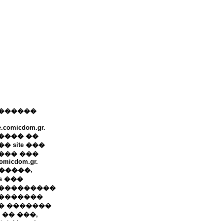
������
e.comicdom.gr.
���� ��
� site ���
��� ���
omicdom.gr.
+ �����,
ws ���
���������
�������
� �������
 �� ���,