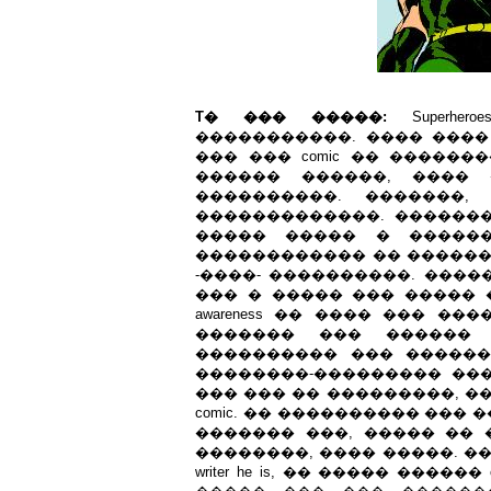
T� ��� �����:
Superher
�����������. ���� ����
��� ��� comic �� ������
������ ������, ����
����������. �������
�������������. ������
����� ����� � ������
������������ �� ������
-����- ����������. ����
��� � ����� ��� ����� ����
awareness �� ���� ��� �
������� ��� ������ 
���������� ��� ������
��������-��������� ��
��� ��� �� ���������, �
comic. �� ���������� ���
������� ���, ����� �� 
��������, ���� �����. ����
writer he is, �� ����� ������ chara