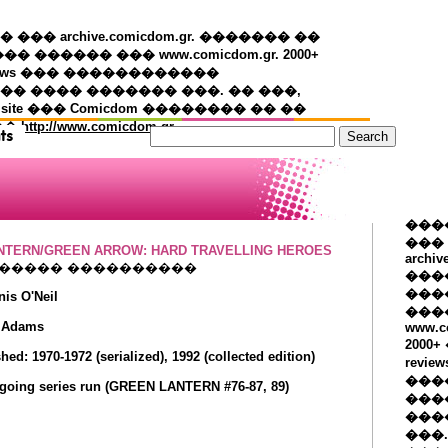
�� archive.comicdom.gr. ������� ��
��� ������ ��� www.comicdom.gr. 2000+
views ��� ������������
� ���� ������� ���. �� ���,
 site ��� Comicdom �������� �� ��
��
http://www.comicdom.gr
���
���
NTERN/GREEN ARROW: HARD TRAVELLING HEROES
archiv
������ ����������
���
����
nis O'Neil
���
l Adams
www.c
2000
shed: 1970-1972 (serialized), 1992 (collected edition)
revie
���
going series run (GREEN LANTERN #76-87, 89)
���
���
���.