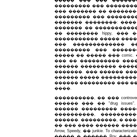
����� ��� ��� ������
��������� ��� �������� 
��� ������� �� �������
��������� ��� �������� ���. 
������� ��������: ����
������� �� �����������
�� �������� hippy, ���
����������� ����� ����
��� ������������� �
��������� ��� ������
����� �� ����� ��� comic
��� �� ���������� ����
������ ��������� ����
�������. ��� ������ ��
������ ����� ����������
������ ��������� ��� ��
����.
����������, �� ��� controvers
������ ��� �� "drug issu
������ ��������� ����
����������, ��������
������. ���������, � ��
�� ��� ���� ������ ����, �
Arrow, Speedy, �� junkie. To cha
����� � ������ Roy ���