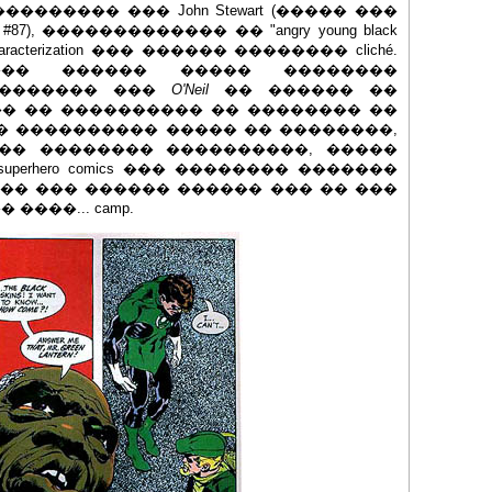
���������� ��� John Stewart (����� ���
, ������������� �� "angry young black
er", characterization ��� ������ �������� cliché.
��� ������ ����� ��������
 �������� ���
O'Neil
�� ������ ��
�� �� ���������� �� �������� ��
���� �� ���������� ����� �� ��������,
�� �������� ����������, �����
erhero comics ��� �������� �������
�� ��� ������ ������ ��� �� ���
����... camp.