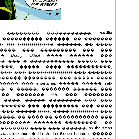
oes �������� �����������, real-life
 ���������� ������, �� �������
�� �� ��������� ������, �� ����
 ���� ��� ��������� ��� ���
, �
Denny O'Neil
���� ������ ���
�� ��� � ����������� ����� ���
���, ����� ���� �����������,
��� ��� ����������� ��� ������
������ ��������, ��� ����� ����
� ��� entertainer, ����� ����� self-
����. � �����, ������� ������ ���
�� ������� 60's ��� �������
 ����, ����� �������� ��� ���
������� ��� ��������� ��� ����
� ��� ����� ���, ���� ������� ���
 �����, �� ���� �� ����������� ���
�������� ������� �������� - ��
����� ���� ��� ������, as the smart
cterization. � Hal Jordan (Green Lantern), �����