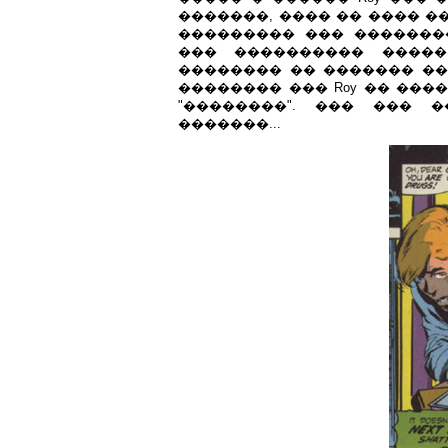
�������, ���� �� ���� �
��������� ��� �������
��� ���������� �����
�������� �� ������� ��
�������� ��� Roy �� ���
"��������". ��� ��� 
�������...