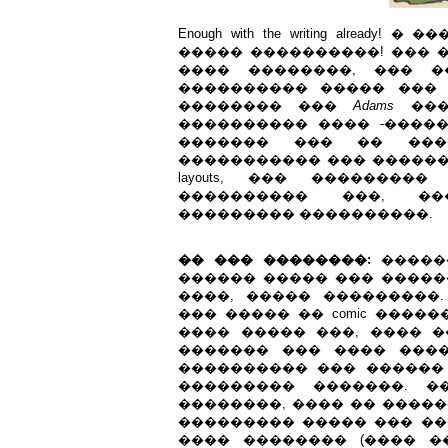
Enough with the writing already
����� ����������! ��� ���
���� ��������, ��� �
���������� ����� ��� �
�������� ���
Adams
���
���������� ���� -�����
������� ��� �� ���
����������� ��� ������
layouts, ��� �������
���������� ���, ��
��������� ����������.
�� ��� ��������:
�����
������ ����� ��� �����
����, ����� ���������
��� ����� �� comic ����
���� ����� ���, ���� 
������� ��� ���� �����
���������� ��� ������
��������� �������. �
��������, ���� �� ����
��������� ����� ��� ��
���� �������� (���� �