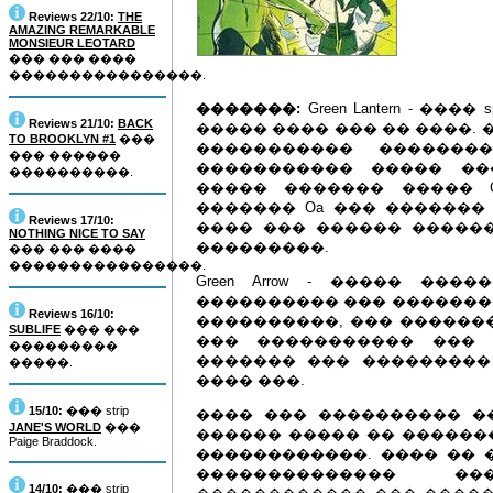
Reviews 22/10:
THE
AMAZING REMARKABLE
MONSIEUR LEOTARD
��� ��� ����
����������������.
�������:
Green Lantern - ��
Reviews 21/10:
BACK
����� ���� ��� �� ����.
TO BROOKLYN #1
���
����������� ��������
��� ������
����������� ����� ��
����������.
����� ������� ����� Guar
������� Oa ��� ������� ���
Reviews 17/10:
���� ��� ������ �����
NOTHING NICE TO SAY
���������.
��� ��� ����
����������������.
Green Arrow - ����� ��
���������� ��� ��������
Reviews 16/10:
����������, ��� ������
SUBLIFE
��� ���
��� ����������� ��� 
���������
������� ��� ���������
�����.
���� ���.
15/10:
��� strip
���� ��� ���������� �
JANE'S WORLD
���
������ ����� �� ������
Paige Braddock.
������������. ���� �� 
�������������� ��
14/10:
��� strip