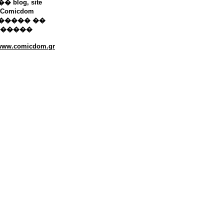
 blog, site
Comicdom
����� ��
������
/www.comicdom.gr