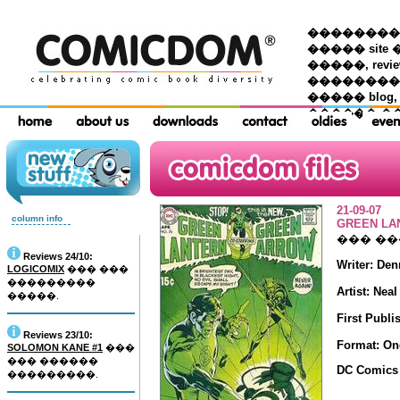
��������� �
����� site 
�����, re
���������
����� blog,
������ �
21-09-07
column info
GREEN LA
��� �
Reviews 24/10:
Writer: Den
LOGICOMIX
��� ���
���������
Artist: Nea
�����.
First Publi
Reviews 23/10:
Format: On
SOLOMON KANE #1
���
��� ������
DC Comics
���������.