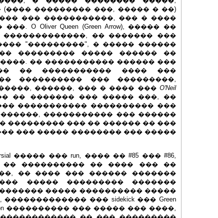
����, � ����� �������� �����,
(���� ��������� ���, ����� � ��)
��� ��� �����������, ��� � ����
O Oliver Queen (Green Arrow), ����� ��
 �������������, �� ������� ���
��� "���������", � ����� ������
 ��� ��������� ����� ������ ��
����. �� ����������� ������ ���
�� �� ����������� ���� ���
�� ���������� ��� ���������,
. �����, ������, ��� � ���� ���
O'Neil
� �� ������� ��� ����� ���, ��
��� ����������� ���������� ���
�������, ����������� ��� ������
 ��������� ��� �� ������ �� ���
�� ��� ����� �������� ��� �����
ial ����� ��� run, ���� �� #85 ��� #86,
es". �� ���������� �� ���� ��� ��
��, �� ���� ��� ������ �������
���� ����� ��������� �������
�������� ����� ���������� �����
������������ ��� sidekick ��� Green
racterization ���������� ��� ����� ��� ����,
 ������������� �� ��� ���������