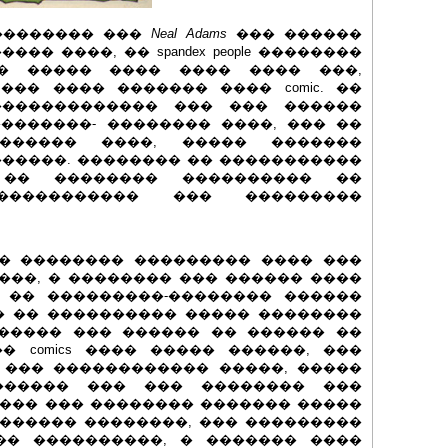
! � ���������� ���
Neal Adams
��� ������
�� ����, �� spandex people ��������
� ����� ���� ���� ���� ���,
�� ���� ������� ���� comic. ��
������������ ��� ��� ������
�������- �������� ����, ��� ��
������ ����, ����� �������
�����. �������� �� �����������
�� �� �������� ���������� ��
����������� ��� ���������
� �������� ��������� ���� ���
���, � �������� ��� ������ ����
. �� ���������-�������� ������
�� �� ���������� ����� ��������
������ ��� ������ �� ������ ��
 comics ���� ����� ������, ���
 ��� ������������ �����, �����
������ ��� ��� �������� ���
���� ��� �������� ������� �����
������ ��������, ��� ���������
�� ����������, � ������� ����