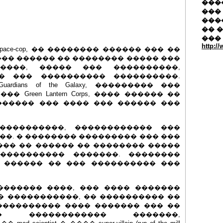
�����
��� 
���
�� 
���
http:/
�� space-cop, �� �������� ������ ��� ��
 ��� ������ �� �������� ����� ���
����, ����� ��� ����������,
� ��� ���������� ����������.
dians of the Galaxy, ��������� ���
 Green Lantern Corps, ���� ������ ��
������ ��� ���� ��� ������ ���
�������������, ������������ ���
�. � �������� ��������� ��� ���
��� �� ������ �� �������� �����
���������� �������. ��������
 ������ �� ��� ���������� ���
������� ����, ��� ���� �������
� �����������, �� ���������� ��
���������� ���� ������� ��� ��
� ������������ �������,