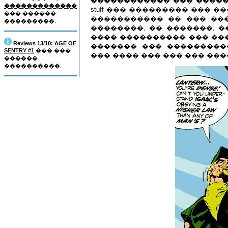
������������ ��� ������� mad sci
�������������
stuff ��� ��������� ��� 
��� ������
����������� �� ��� ��
���������.
��������, �� �������, 
���� ���������� ��� ���
Reviews 13/10:
AGE OF
������� ��� ���������
SENTRY #1
��� ���
��� ���� ��� ��� ��� ��
������
����������.