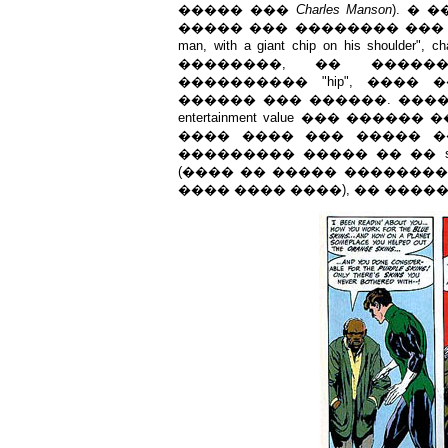
����� ���
Charles Manson
). � 
����� ��� �������� ��� #87)
man, with a giant chip on his should
��������, �� �����
���������� "hip", ����
������ ��� ������. ���
entertainment value ��� ��
���� ���� ��� ����� �
��������� ����� �� �� sup
(���� �� ����� ��������
���� ���� ����), �� ������ 