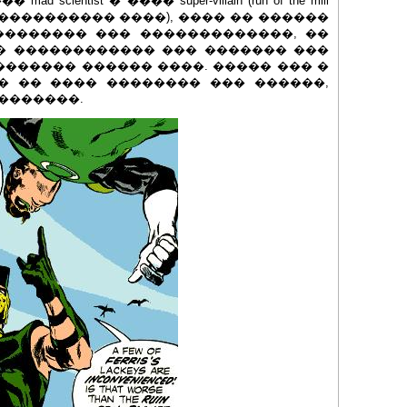
entist � ���� super-villain (run of the mill
������������ ����), ���� �� ������
�������� ��� �������������, ��
�� ������������ ��� ������� ���
������ ������ ����. ����� ��� �
� �� ���� �������� ��� ������,
��������.