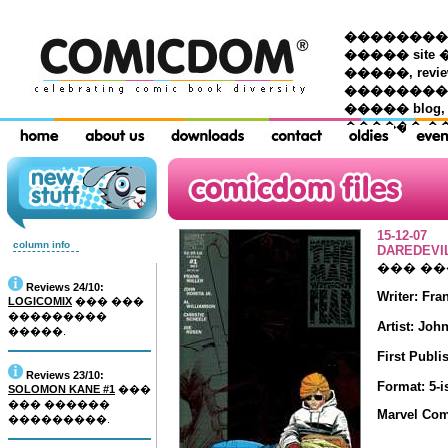
��������� �
����� site 
�����, re
���������
����� blog,
������ �
15-12-07
column info
DAREDEVI
��� �
Reviews 24/10:
Writer: Fra
LOGICOMIX
��� ���
���������
Artist: Joh
�����.
First Publi
Reviews 23/10:
Format: 5-i
SOLOMON KANE #1
���
��� ������
Marvel Com
���������.