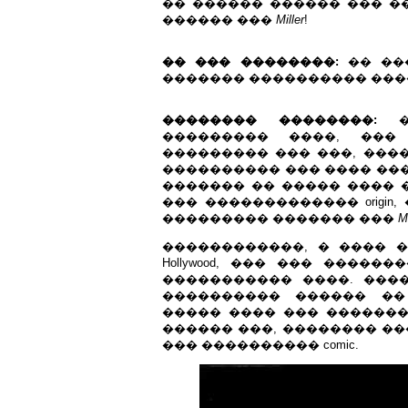
�� ������ ������ ��� ��
������ ���
Miller
!
�� ��� ��������:
�� ��
������� ���������� ������
�������� ��������:
��������� ����, ���
��������� ��� ���, ����
���������� ��� ���� �����
������� �� ����� ���� 
��� ������������� origin
��������� ������� ���
M
������������, � ���� �
Hollywood, ��� ��� ����
����������� ����. ���
���������� ������ ��
����� ���� ��� �������
������ ���, �������� ��
��� ���������� comic.