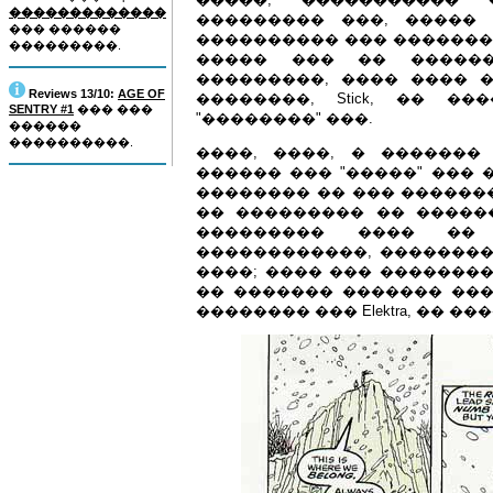
�������������
��������� ���, �����
��� ������
���������� ��� ��������
���������.
����� ��� �� �����
���������, ���� ���� 
Reviews 13/10:
AGE OF
��������, Stick, �� 
SENTRY #1
��� ���
"��������" ���.
������
����������.
����, ����, � �������
������ ��� "�����" ��� �
�������� �� ��� ��������
�� ��������� �� �����
��������� ���� ��
������������, ���������
����; ���� ��� ��������
�� ������� ������� ���
�������� ��� Elektra, �� �