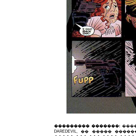
��������� �������:
����
DAREDEVIL, �� ����� ���