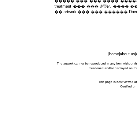
����� ��� ��� ���� �����
treatment ��� ���
Miller
, ���� �
�� artwork ��� ��� ������ Dave Ma
|
home
|
about us
|
The artwork cannot be reproduced in any form without th
mentioned and/or displayed on this
This page is best viewed a
Certified o