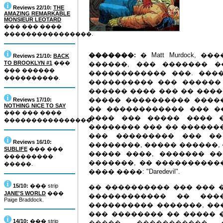
Reviews 22/10:
THE
AMAZING REMARKABLE
MONSIEUR LEOTARD
��� ��� ����
����������������.
�������:
� Matt Murdock, ��
Reviews 21/10:
BACK
TO BROOKLYN #1
���
������, ��� ������� 
��� ������
������������ ���. ���
����������.
���������� ��� ������
������ ���� ��� �� ����
����� ���������� ����
Reviews 17/10:
NOTHING NICE TO SAY
�� ������������ ��� �
��� ��� ����
���� ��� ����� ���� 
����������������.
�������� ��� �� �������
��� ��������� ��� ��
Reviews 16/10:
��������, ����� ������,
SUBLIFE
��� ���
����� ����, ������� �
���������
�������, �� �����������
�����.
���� ����: "Daredevil".
15/10:
��� strip
�� ���������� ��� ��� ��
JANE'S WORLD
���
������������ �� ���
Paige Braddock.
���������� �������, ���
��� �������� �� ����� 
14/10:
��� strip
�����, �����������