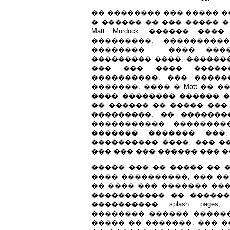
�� �������� ��� ����� �
� ������ �� ��� ����� 
Matt Murdock. ������ �
���������, ���������
�������� - ���� ���
��������� ����, ������
��� ��� ���� �����
����������. ��� ����
�������, ���� � Matt �� 
���� �������� ������ ��
�� ������ �� ����� ���
���������, �� �������
����������� ��������
������� ������� ���
���������� ����, ��� �
��� ��� ��� ������ ��� 
����� ��� �� ����� ��
���� ����������, ��� �
�� ���� ��� ������� ���
����������� �� ������
���������� splash page
�������� ������ ������
����� �� �������. ��� ��