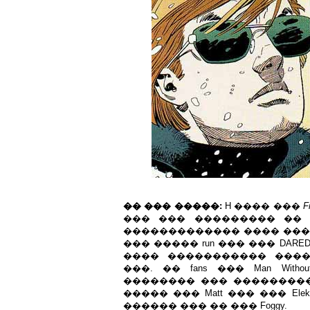
�� ��� �����:
H ���� ���
F
��� ��� ��������� �� �����
������������� ���� ���
��� ����� run ��� ��� DARE
���� ����������� ���
���. �� fans ��� Man Wit
�������� ��� ����������
����� ��� Matt ��� ��� El
������ ��� �� ��� Foggy.