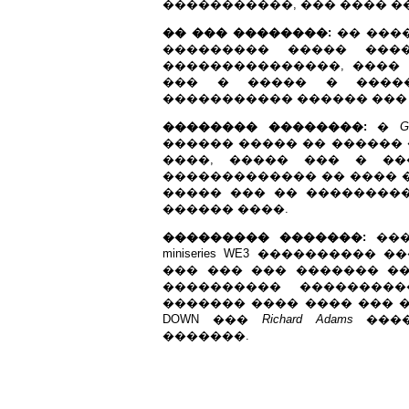
�����������, ��� ���� �
�� ��� ��������:
�� ����
��������� ����� ���
���������������, ����
��� � ����� � ����
����������� ������ ��� 
�������� ��������:
�
G
������ ����� �� ������ 
����, ����� ��� � ��
������������� �� ���� 
����� ��� �� ��������
������ ����.
��������� �������:
���
miniseries WE3 ����������
��� ��� ��� ������� �
���������� ��������
������� ���� ���� ��� �
DOWN ���
Richard Adams
����
�������.