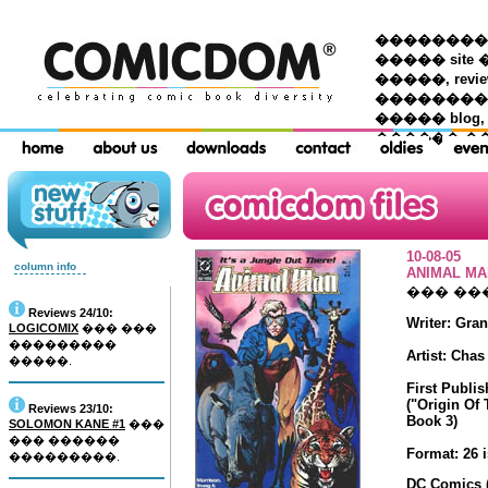
��������� �
����� site 
�����, re
���������
����� blog,
������ �
10-08-05
column info
ANIMAL MAN
��� ��
Reviews 24/10:
Writer: Gra
LOGICOMIX
��� ���
���������
Artist: Chas
�����.
First Publis
("Origin Of
Reviews 23/10:
Book 3)
SOLOMON KANE #1
���
��� ������
Format: 26 
���������.
DC Comics (