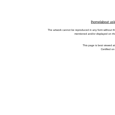
|
home
|
about us
|
The artwork cannot be reproduced in any form without th
mentioned and/or displayed on this
This page is best viewed a
Certified o