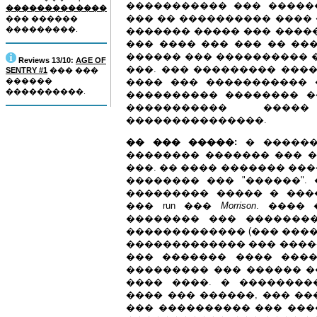
����������� ��� �����
�������������
��� �� ���������� ���� 
��� ������
���������.
������� ����� ��� �����
��� ���� ��� ��� �� ��
������ ��� ���������� 
Reviews 13/10:
AGE OF
���. ��� ��������� �����
SENTRY #1
��� ���
������
���� ��� ����������� 
����������.
���������� �������� �
����������� ���
���������������.
�� ��� �����:
� ������
�������� ������� ��� �
���. �� ���� ������� ��
�������� ��� "������".
��������� ����� � ���
��� run ���
Morrison
. ����
�������� ��� ��������
������������� (��� ���� 
������������� ��� ����� ��
��� ������� ���� ���
��������� ��� ������ ���
���� ����. � ��������
���� ��� ������, ��� ��
��� ���������� ��� ���