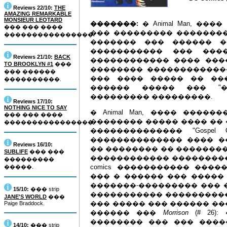
Reviews 22/10:
THE
AMAZING REMARKABLE
MONSIEUR LEOTARD
�������:
� Animal Man, �
��� ��� ����
��� ��������� ��������
����������������.
������� ��� ������ �
����������� ��� ���
Reviews 21/10:
BACK
������������ ���� ���
TO BROOKLYN #1
���
�������� ������������
��� ������
��� ���� ����� �� ��
����������.
������ ����� ��� "�
��������� ���������.
Reviews 17/10:
NOTHING NICE TO SAY
� Animal Man, ���� ����
��� ��� ����
�������� ����� ���� ��
����������������.
�������������� "Gospel 
�������������� ���� �
Reviews 16/10:
�� �������� �� ��������
SUBLIFE
��� ���
������������ ��������
���������
comics ����������� ���
�����.
��� � ������ ��� ����� ��� 
�������-��������� ��� 
15/10:
��� strip
����������� ����������
JANE'S WORLD
���
��� ����� ��� ������ ��
Paige Braddock.
������ ���
Morrison
(# 26)
�������� ��� ��� ����
14/10:
��� strip