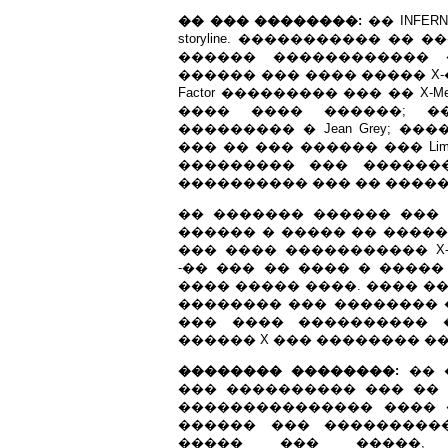
�� ��� ��������:
�� INFERN
storyline. ����������� �
������ ������������ 
������ ��� ���� ����� X-
Factor ��������� ��� �� X-Me
���� ���� ������; �
��������� � Jean Grey; ���
��� �� ��� ������ ��� Li
��������� ��� ������
���������� ��� �� �����
�� ������� ������ ��� �
������ � ����� �� ����� �
��� ���� ����������� X-Men
-�� ��� �� ���� � �����
���� ����� ����. ���� �
�������� ��� �������� �
��� ���� ���������� 
������ X ��� �������� ��
�������� ��������:
�� 
��� ���������� ��� �� story
��������������� ���� �
������ ��� ���������
����� ��� �����, 