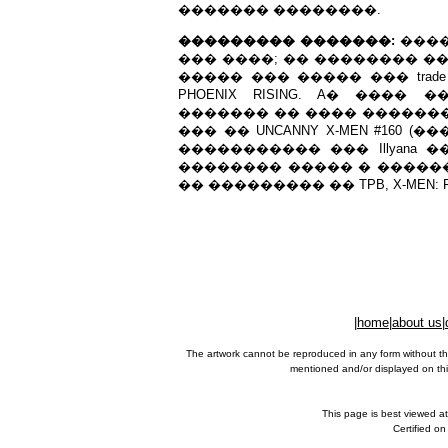
������� ��������.
��������� �������:
����
��� ����; �� �������� �
����� ��� ����� ��� trade pap
PHOENIX RISING. A� ���
������� �� ���� ��������, 
��� �� UNCANNY X-MEN #160 
����������� ��� Illyana �
�������� ����� � ������
�� ��������� �� TPB, X-MEN: FAL
|
home
|
about us
|
The artwork cannot be reproduced in any form without th
mentioned and/or displayed on this
This page is best viewed a
Certified o