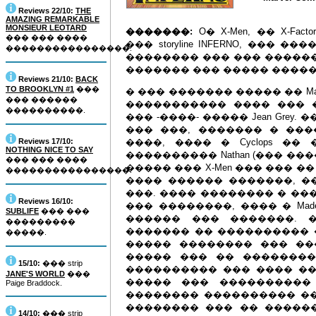
Reviews 22/10:
THE
AMAZING REMARKABLE
MONSIEUR LEOTARD
�������:
O� X-Men, �� X-Fa
��� ��� ����
��� storyline INFERNO, ��
����������������.
�������� ��� ��� �����
������� ��� ����� ����
Reviews 21/10:
BACK
TO BROOKLYN #1
���
� ��� ������� ����� �� Madely
��� ������
����������� ���� ��� 
����������.
��� -����- ����� Jean Gre
��� ���, ������� � ��
Reviews 17/10:
����, ���� � Cyclops ��
NOTHING NICE TO SAY
���������� Nathan (��� ���
��� ��� ����
����� ��� X-Men ��� ��� 
����������������.
���� ������ �������, �
���. ���� �������� � ��
Reviews 16/10:
��� ��������, ���� � Made
SUBLIFE
��� ���
������ ��� �������. � 
���������
������� �� ���������� 
�����.
����� �������� ��� ��� 
����� ��� �� �������� 
15/10:
��� strip
���������� ��� ���� ���
JANE'S WORLD
���
����� ��� ���������� �
Paige Braddock.
�������� ���������� ��
�������� ��� �� ������
14/10:
��� strip