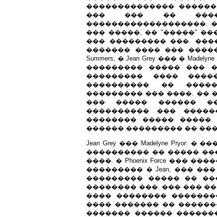
�������������� ������,
��� ��� �� ����
�������������������. �
��� �����, �� "�����" �
��� ��������� ���. ���
������� ���� ��� ������
Summers, � Jean Grey ��� � Ma
��������� ����� ��� 
��������� ���� ��������
���������� �� ����
��������� ��� ����. �� �
��� ����� ������ ��
���������� ��� �����
�������� ����� �����.
������ ��������� �� ���
Jean Grey ��� Madelyne Pryor
���������� �� ����� ��
����. � Phoenix Force ��� 
��������� � Jean, ��� ��� 
��������� ����� �� ����
�������� ���. ��� ��� �� �
���� �������� �������
���� ������� �� ������
������� ������ ������