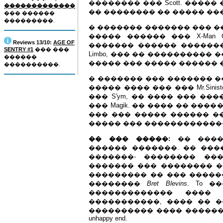
�������� ��� Scott. ����
�������������
�� �������� �� ����� ���
��� ������
���������.
� ������� ������� ��� �
����� ������ ��� X-Man Colo
Reviews 13/10:
AGE OF
������� ������ ������
SENTRY #1
��� ���
Limbo, ��� �� ���������� �
������
����� ��� ����� ������ �
����������.
� ������� ��� ������� 
����� ���� ��� ��� Mr.Sinist
��� S'ym, �� ���� ��� ����
��� Magik. �� ���� �� ��
��� ��� ����� ������ ���
����� ��� ������������� ��
�� ��� �����:
�� ����
������ �������. �� ���
�������- �������� ��
������� ��� �������� 
��������� �� ��� ����
��������
Bret Blevins
. To 
������������� ����
�����������, ���� �� 
���������� ���� ������ 
unhappy end.