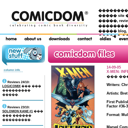
��������� �
����� site 
�����, re
���������
����� blog,
������ �
14-09-05
column info
X-MEN: IN
��� ��
Reviews 24/10:
Writers: Ch
LOGICOMIX
��� ���
���������
Artists: Bre
�����.
First Publi
Factor #36-
Reviews 23/10:
SOLOMON KANE #1
���
Format: Mult
��� ������
���������.
Marvel Com