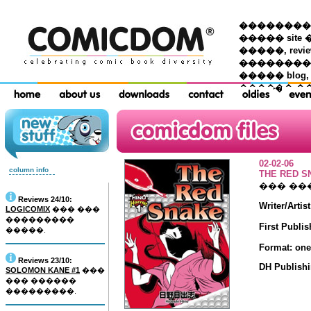
��������� �
����� site 
�����, re
���������
����� blog,
������ �
02-02-06
column info
THE RED S
��� ��
Reviews 24/10:
Writer/Artis
LOGICOMIX
��� ���
���������
First Publis
�����.
Format: on
Reviews 23/10:
DH Publish
SOLOMON KANE #1
���
��� ������
���������.