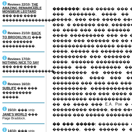
Reviews 22/10:
THE
AMAZING REMARKABLE
�������:
��� ����� ��� 
MONSIEUR LEOTARD
��� �������, ���� ��
��� ��� ����
�����, ��� ��� ����� �
����������������.
���. � ������ ���, ����
�� ���� ��� ��� ������ 
Reviews 21/10:
BACK
���� ��������� ��� �� 
TO BROOKLYN #1
���
����� ��� ������ �� �� 
��� ������
����������� ����� ���� 
����������.
����, ����� �� ������ �
��������� ��� �������
Reviews 17/10:
����. ������ ��������� 
NOTHING NICE TO SAY
��� ��� ����
����� ��� �������� �
����������������.
��������� �� ����� �
��������. ���� ��� �
������� ��� ��� ��� ���
Reviews 16/10:
��������� ����������
SUBLIFE
��� ���
���������
�������� ��� ��� ���� �
�����.
��������� ����������� 
�� �� ���� ��� E.A. Poe
��������� �����, ��� �
15/10:
��� strip
JANE'S WORLD
���
����� ��� ����� ������
Paige Braddock.
�� ��� �����:
�������� �
�������, ��� ����� � 
14/10:
��� strip