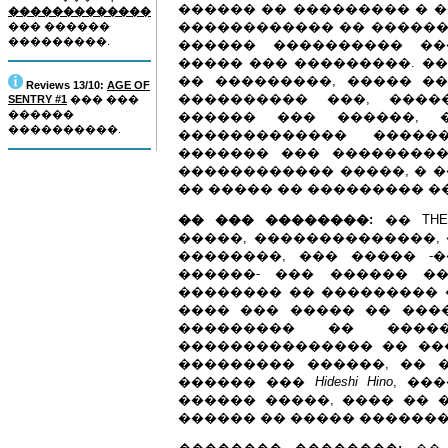
������ �� ��������� � �
�������������
������������ �� �������
��� ������
���������.
������ ���������� ��
����� ��� ���������. ��
�� ���������, ����� �
Reviews 13/10:
AGE OF
���������� ���, ����
SENTRY #1
��� ���
������
������ ��� ������, 
����������.
������������� �����
������� ��� ��������
������������ �����, � �
�� ����� �� ��������� �
�� ��� ��������:
�� THE
�����, ��������������,
��������, ��� ����� -
������- ��� ������ �
�������� �� ��������� 
���� ��� ����� �� ���
��������� �� ����
��������������� �� ��
��������� ������, �� 
������ ���
Hideshi Hino
, ��
������ �����, ���� �� 
������ �� ����� ������