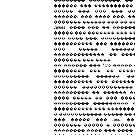
�������� ��������:
�� 
������ ��� ����������
����� ��� ��� ��� ��
������. ��� ���� ���, 
������� ������ ��� �� �
James
, ���� ��� �� �����
����� ��� ������� ��� �
��� ���� ���, ��������
���������� ��� ������
��� ����� �������
������������� �� ���
������� ��� ����.
�� ������ ���
Hino
����� 
�������� ���. �� ���
��������� ������ ��
���������� ��� ������
������ �������������
��������� �� ������ �
���� ����� �� ��� ���
��������� ��������� 
���������� ��� �������
� ����������� ����� �� 
��� ����� ���
Hino
. �
������� ����� � �����
�������� ���� ��� ���� 