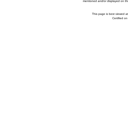
mentioned and/or displayed on this
This page is best viewed a
Certified o