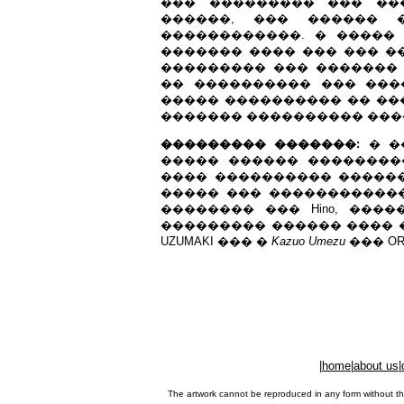
��� ��������� ��� ��
������, ��� ������ 
������������. � �����
������� ���� ��� ��� �
��������� ��� ������� 
�� ���������� ��� ���
����� ���������� �� ��
��������� �������:
� �
����� ������ ��������
���� ���������� ������� 
����� ��� ������������
�������� ��� Hino, ���
��������� ������ ���� 
UZUMAKI ��� �
Kazuo Umezu
��� ORO
|
home
|
about us
|
The artwork cannot be reproduced in any form without th