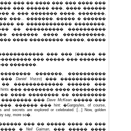
�� ��� �� ���� ��� ��� ���� ���
��� ��� ������ ���, ���� ������
�� � ��� ������� ����. �������,
� ���... �������. ����� � ������
���� �� ������������ ��������,
��� �� ���������� ����������
�� ������� ���� �����������,
��� ���� ��������� �����, �����
����������� ��� ��� (����� ��
��������� ��� ����� ��� �������
���� �������.
������� �������, ����������
� ���
Daniel Vozzo
) ��� ������������
 �� ������������� ������ ���
hints ��� �������� ���� ���������
��� ���� �������� �� ���������
� �������� ���
Dave McKean
����� ���
����� ��� hint: �Gargoyles, of course,
s and secrets are explored or celebrated. [...] Now, golden
they say, more so�.
����� ��� �� ����� ���� �� ���
������ �
Neil Gaiman
, ��� ����� ����