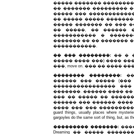
����� ������� ���������
�� ������� ��������� �
����� ��� ������������
�� ����� ����� ��������
����� ������� �� ��� �
�� �����, �� ������ 
����������� � ������
������� �� �� ������� �
�����������.
�� ��� ��������:
�� � �
����� ���� ���) ���� ��
���, move on. ��� �� ���� �
�������� ��������:
���
������ ��� ����� (��
���������������� ���
�������. ������ ���� �� 
��� �� ����� �� �����
������ ��� ������ ���
���� ��� ��� ������������. �
guard things, usually places where mysterie
gargoyles do the same sort of thing, but, as 
��������� �������:
����
Dreaming �� ����� �����