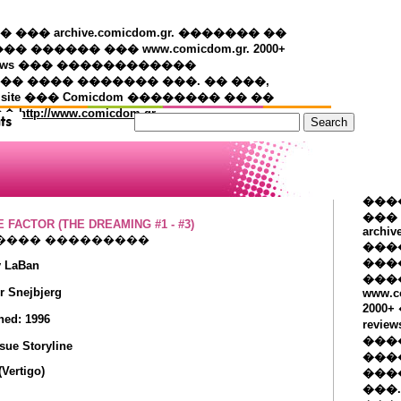
�� archive.comicdom.gr. ������� ��
��� ������ ��� www.comicdom.gr. 2000+
views ��� ������������
� ���� ������� ���. �� ���,
 site ��� Comicdom �������� �� ��
��
http://www.comicdom.gr
���
���
 FACTOR (THE DREAMING #1 - #3)
archiv
���� ���������
���
����
ry LaBan
���
er Snejbjerg
www.c
2000
hed: 1996
revie
���
sue Storyline
���
Vertigo)
���
���.