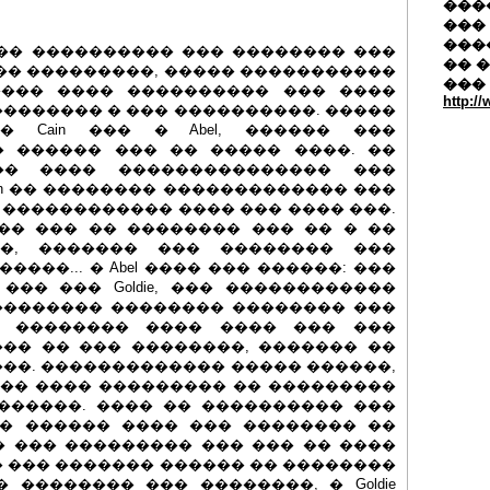
�����
��� 
���
� ���������� ��� �������� ���
�� 
�� ���������, ����� �����������
���
���� ���� ���������� ��� ����
http:/
������� � ��� ����������. �����
 Cain ��� � Abel, ������ ���
� ������ ��� �� ����� ����. ��
�� ���� ��������������� ���
ain �� �������� ������������� ���
�� ������������ ���� ��� ���� ���.
�� ��� �� �������� ��� �� � ��
�, ������� ��� �������� ���
���... � Abel ���� ��� ������: ���
yle ��� ��� Goldie, ��� ������������
�������� �������� �������� ���
in �������� ���� ���� ��� ���
�� �� ��� ��������, ������� ��
��. ������������� ����� ������,
t, ���� ���� ��������� �� ���������
������. ���� �� ���������� ���
, � ������ ���� ��� �������� ��
 ��� ��������� ��� ��� �� ����
 ��� ������� ������ �� ��������
 �������� ��� ��������, � Goldie