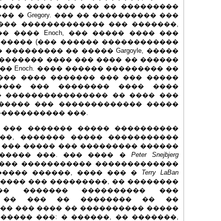
���� ���� ��� ��� �� ���������
 ��� � Gregory. ��� �� ���������� ���
�� ��� ������������� ��� �������,
����� ���� Enoch, ��� ����� ���� ���
������ (��� ������ ������������
��������� �� ����� Gargoyle, �����
������� ���� ��� ���� �� ������
��� Enoch. ���� ������ ��������� ��
��� ���� ������� ��� ��� �����
���� ��� �������� ���� ����
� ���������������� �� ���� ���
����� ��� ������������� �����
����������� ���.
 ��� ������� ����� ����������
��, ������� ����� �����������
 ��� ����� ��� ��������� ������
����� ���. ��� ���� �
Peter Snejbjerg
 ��� ����������� �������������
����� ������, ���� ��� �
Terry LaBan
���� ��� ���������, �� ��������
�� ������� ���������� ���
� �� ��� �� �������� �� ��
�� ��� ���� �� ���������� �����
����� ���: � ������, �� �������,