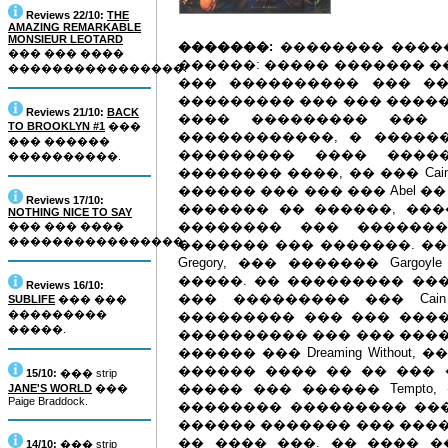
Reviews 22/10:
THE
AMAZING REMARKABLE
MONSIEUR LEOTARD
�������:
�������� �����
��� ��� ����
������: ����� ������� �
����������������.
��� ���������� ��� �
��������� ��� ��� �����
Reviews 21/10:
BACK
���� ��������� ��� �
TO BROOKLYN #1
���
������������, � �����
��� ������
��������� ���� ����
����������.
�������� ����, �� ��� C
������ ��� ��� ��� Abel 
Reviews 17/10:
������� �� ������, ���
NOTHING NICE TO SAY
�������� ��� �������
��� ��� ����
����������������.
������� ��� �������. ����
Gregory, ��� ������� Gargo
�����. �� ��������� ��
Reviews 16/10:
��� ��������� ��� Ca
SUBLIFE
��� ���
���������
��������� ��� ��� ����
�����.
���������� ��� ��� ����
������ ��� Dreaming Withou
������ ���� �� �� ��� 
15/10:
��� strip
����� ��� ������ Tempto
JANE'S WORLD
���
Paige Braddock.
�������� ��������� ���
������ ������� ��� ����
�� ���� ���. �� ���� ��
14/10:
��� strip