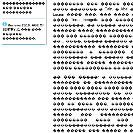
�������������
�������� ��� ����� ��
��� ������
���� ������� � Cain, � Abel
���������.
Lucien ���� ���, ��� ��
���� Terra Incognita ��� �
��������, �� ����� ���
Reviews 13/10:
AGE OF
SENTRY #1
��� ���
������ ����) ���������� 
������
��� ��� �������, ������
����������.
��... ����, ����� ������ 
����������� �������� 
�������� � ������� 
��������� ��� ����� �
�������� ����� ������
����� ���������� �� ��
�� ��� �����:
� ������
������� �� ����������
���� ���� ���� ���� ���
����� ��������� �� ��
����������� ��� �����
��� �� ���� ���, �����
����������� ��� ������
����� ��� ��������
���������, ���� ��
���������������� ��� �
��� ����� ��� ����� � �