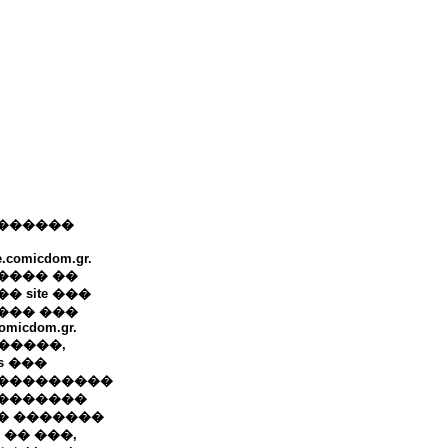
������
e.comicdom.gr.
���� ��
� site ���
��� ���
omicdom.gr.
+ �����,
ws ���
���������
�������
� �������
 �� ���,