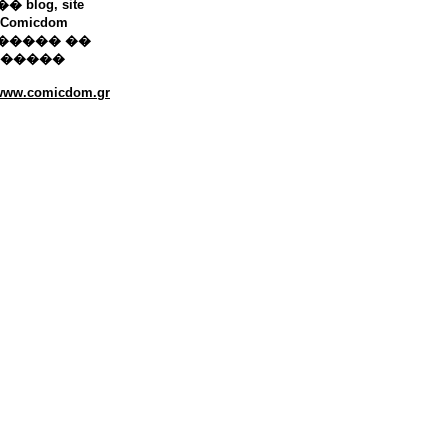
 blog, site
Comicdom
����� ��
������
/www.comicdom.gr