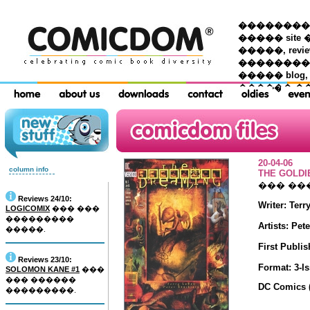
��������� �
����� site 
�����, re
���������
����� blog,
������ �
20-04-06
column info
THE GOLDIE
��� ��
Reviews 24/10:
Writer: Ter
LOGICOMIX
��� ���
���������
Artists: Pet
�����.
First Publis
Reviews 23/10:
Format: 3-Is
SOLOMON KANE #1
���
��� ������
DC Comics (
���������.