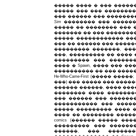
����� ���� � ��� �����
����� ��� ��� ���������
��� ������ ��� ��������
Sim
�������� ��� ����������
����� �� �������� ��� 
������� �� ��� ��������
����� ������������ �����
��� �� ������ ��� �����
��������� �������, ��
���, ��������� �� ���� 
��������� ��� �������
���� � Spawn, ���� ��� �
���������� �� ��� �����
He-Who-Came-First (����� �����; 
���) ��� ����� ��� ����
������ ������, ���� ���� 
�������� ���� ��������
��� ������ ��� ���������. 
����������� ��� ����
����� ��������� ���� �
���� �� �������� �����
comics (������ ����� ��
��������� ��� ������
������, ��� ������