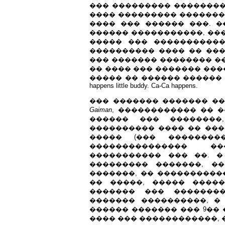
��� ��������� �������� �
���� ��������� ������� 
���� ��� ������ ���. �
������ �����������, ��
����� ��� �����������
���������� ���� �� ���
��� ������� �������� ��
�� ���� ��� ������� ���
����� �� ������ ������ 
happens little buddy. Ca-Ca happens.
��� ������� ������� ��
Gaiman
, ������������ �� 
������ ��� ��������
���������� ���� �� ���
����� (��� ��������� 
��������������� �
����������� ��� ��. 
��������� �������, �
�������, �� ����������
�� �����, ����� ����
������� ��� ��������
������� ����������, � m
������ ������� ��� 9�� 
���� ��� ������������, �� 