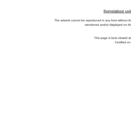
|
home
|
about us
|
The artwork cannot be reproduced in any form without th
mentioned and/or displayed on this
This page is best viewed a
Certified o