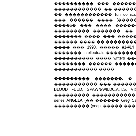
���������� ��� ������
������������, �� �����
�� ������������ fun com
��� ������ ���� (��������
����o� ��� ���� ����
��������� �������. ��
������� ���� ��� ����
������ ���� �� �����������
���� ��� 1990, ����� #1-#
������� intellectuals ����
���������� ���� writers �
�������� ������ �����
����������� ����.
��������� �������:
� 
����������� ��� ������ #37
BLOOD FEUD, SPAWN/WILDC.A.T.S
��������� �����������
series ANGELA (�� ������
Greg Ca
��������� (yeap, ����� �������!