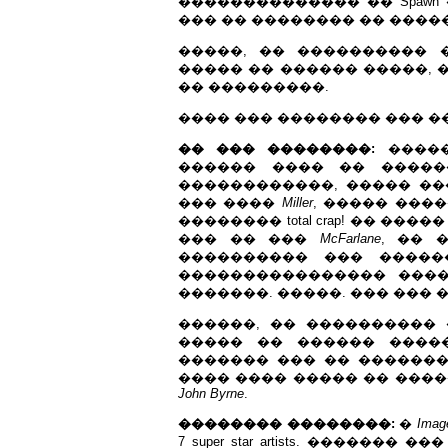
�������������� �� Spawn
��� �� �������� �� ����
�����, �� ����������
����� �� ������ �����, 
�� ���������.
���� ��� �������� ��� ��
�� ��� ��������:
�����
������ ���� �� �����
������������, ����� ��
��� ����
Miller
, ����� ���
�������� total crap! �� ��
��� �� ���
McFarlane
, �� 
���������� ��� �������
���������������� ���
�������. �����. ��� ��� 
������, �� ����������
����� �� ������ �����
������� ��� �� �������
���� ���� ����� �� ����� 
John Byrne
.
�������� ��������:
�
Imag
7 super star artists. ����