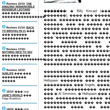
Reviews 22/10:
THE
AMAZING REMARKABLE
MONSIEUR LEOTARD
�������:
� Billy Kincaid (���
��� ��� ����
�������), ���� ��� �����
����������������.
����, ������� �� ��� ��
������, ��� �� ����� �
Reviews 21/10:
BACK
����� ������ ��� ��� ��
TO BROOKLYN #1
���
�� ����� ���� ���� ���
��� ������
��� "��������" ��� ��� 
����������.
��� ����� ����� �
��������������� �� �
Reviews 17/10:
�����. �� �������� ����
NOTHING NICE TO SAY
������, ����� ���������
��� ��� ����
����������������.
��� �������. ��� ����� ��
��������� ��� �������� 
Reviews 16/10:
��������� ��� ���� ���
SUBLIFE
��� ���
������������ ��� ����
���������
Hellspawn ������� ��� �
�����.
��������� ��� Angela, ��
��� �� ���������� ���
15/10:
��� strip
��� � Al Simmons, � Hellspa
JANE'S WORLD
���
��� ���������� ���� ��
Paige Braddock.
������������ ��� �� �
������� ����, �� ��
14/10:
��� strip