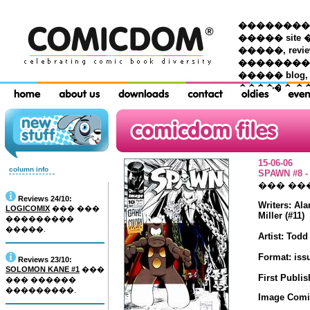
��������� �
����� site 
�����, re
���������
����� blog,
������ �
15-06-06
column info
SPAWN #8 -
��� ��
Reviews 24/10:
Writers: Ala
LOGICOMIX
��� ���
Miller (#11)
���������
�����.
Artist: Tod
Format: issu
Reviews 23/10:
SOLOMON KANE #1
���
First Publis
��� ������
���������.
Image Comi