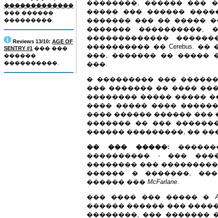
��������, ������ ��� ��
�������������
����� ��� ������ ����
��� ������
������� ��� �� ����� �
���������.
������� ����������, 
������������� ������
Reviews 13/10:
AGE OF
���������� �� Cerebus. �
SENTRY #1
��� ���
���, ������� �� ����� 
������
����������.
���.
� ��������� ��� �������
��� ������� �� ���� ���
�������� ����� ����� �
���� ����� ���� ������
���� ������ ������ ��� ���
������� �� ��� ������
������ ���������, �� ��
�� ��� �����:
�������
���������� - ��� ���
�������� ��� ���������
������ � �������, ���
������ ���
McFarlane
.
��� ���� ��� ����� �
������ ������ ��� �����
��������, ��� ������� 