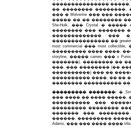
��������������� �����,
�� �������� ��������, ��
��� � Wolverine ��� ��� �
����� �� �� �������� ��
She-Hulk, ��� Crystal � �����
�������� ��� ������� �
������������� ���
��������������� �� greatest ��� 
most commercial ��� most coll
��������� ���� ����, ��
storyline, ����� cameo ��� o P
�������), �������� �� �
���, ��� �������� (�� �
����������) ��� �� ����
���������� ����, �� �� 
�������� ���������� ��
��������� �������:
�
Si
��� ���� �� ���� �����, ��� ���
���������� ��� ��������
��������� �������� ��
������� ��� ��������
������, ��������� �������
Adams
, ��� ��� ���� ���� tribut