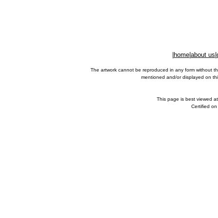
|
home
|
about us
|
The artwork cannot be reproduced in any form without th
mentioned and/or displayed on this
This page is best viewed a
Certified o