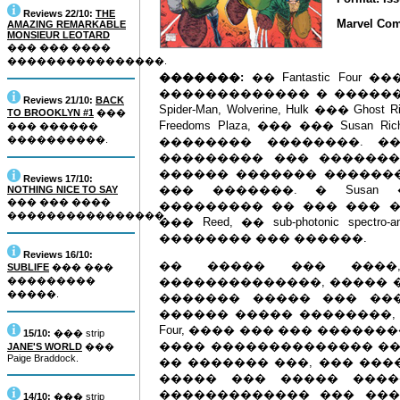
Reviews 22/10:
THE
Marvel Com
AMAZING REMARKABLE
MONSIEUR LEOTARD
��� ��� ����
����������������.
�������:
�� Fantastic Fou
������������� � ������
Reviews 21/10:
BACK
Spider-Man, Wolverine, Hulk ��� 
TO BROOKLYN #1
���
Freedoms Plaza, ��� ��� Susa
��� ������
����������.
�������� ��������. �
��������� ��� �������
������ ������� �������
Reviews 17/10:
��� �������. � Susan
NOTHING NICE TO SAY
��� ��� ����
��������� �� ��� ��� 
����������������.
��� Reed, �� sub-photonic spe
�������� ��� ������.
Reviews 16/10:
�� ����� ��� ����
SUBLIFE
��� ���
���������
��������������, ����� ����
�����.
������� ����� ��� ��
������ ����� ��������, �
Four, ���� ��� ��� ����
15/10:
��� strip
���� �������������� ���
JANE'S WORLD
���
Paige Braddock.
�� ������� ���, ��� ���
����� ��� ����� ����
������������� ��� ������
14/10:
��� strip