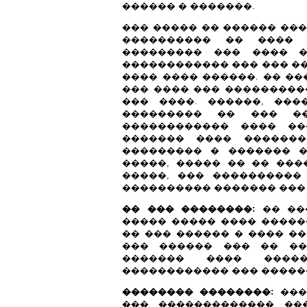
������ � �������.
��� ����� �� ������ ��
���������� �� ���� 
��������� ��� ���� �
������������ ��� ��� ��
���� ���� ������. �� ��
��� ���� ��� ������������,
��� ����. ������, ����
��������� �� ��� ��
������������ ���� ��
������� ���� �������
��������� � ������� 
�����, ����� �� �� ����
�����, ��� ���������� 
���������� ������� ��� 
�� ��� ��������:
�� ����
����� ����� ���� �����
�� ��� ������ � ���� ��� �
��� ������ ��� �� ��
������� ���� ����
������������ ��� �����
�������� ��������:
���
��� ������������� ��