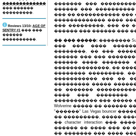
������� ��� ���������
�������������
��� ������
������ ��� ���������� 
���������.
��� �� ����������� ��� ����
������������� ���� ��
��� ���������, ��� �� 
Reviews 13/10:
AGE OF
SENTRY #1
��� ���
������ ��� ������ ��� �
������
����������.
�� ��� �����:
�������� Super
��� ��� ���� �������
��������, �� ��� ����
������ ��� ��� �������
������ ���� ������� 
��������������, �� ���
�������� ���������. ��
����������� ��� �� �
��������� ����� ������
�� ������� ����������
���� ��� ��������. O 
����������� ��� ����� �
Wolverine ����� �� ������ 
"������" Las Vegas bouncer ���
�� ���������, ����� ��������
�� character interaction �
������ �� ���� ��� �� 
�� ������� ��� ���� ���