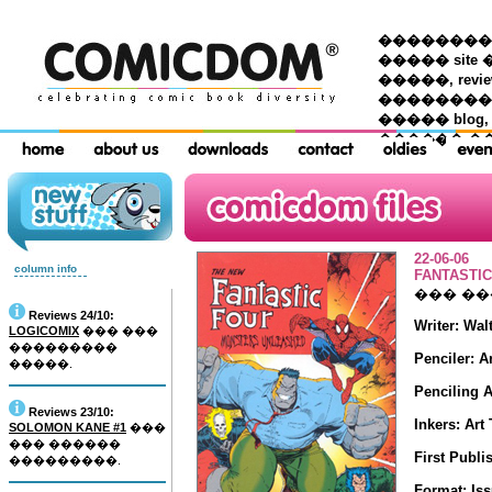
��������� �
����� site 
�����, re
���������
����� blog,
������ �
22-06-06
column info
FANTASTI
��� �
Reviews 24/10:
Writer: Wa
LOGICOMIX
��� ���
���������
Penciler: 
�����.
Penciling A
Reviews 23/10:
Inkers: Art
SOLOMON KANE #1
���
��� ������
First Publi
���������.
Format: Iss