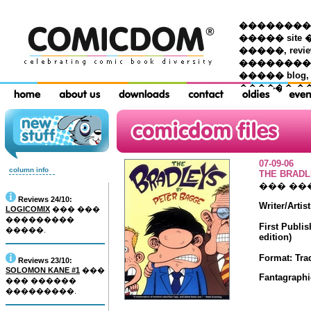
��������� �
����� site 
�����, re
���������
����� blog,
������ �
07-09-06
column info
THE BRAD
��� ��
Reviews 24/10:
Writer/Artis
LOGICOMIX
��� ���
���������
First Publi
�����.
edition)
Format: Tra
Reviews 23/10:
SOLOMON KANE #1
���
Fantagraph
��� ������
���������.