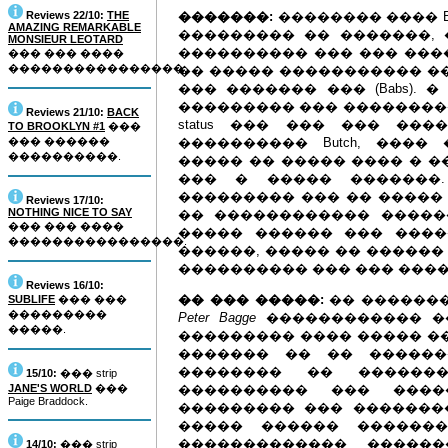
Reviews 22/10:
THE
�������:
�������� ���� Bra
AMAZING REMARKABLE
��������� �� �������, 
MONSIEUR LEOTARD
���������� ��� ��� ����
��� ��� ����
����������������.
�� ����� ����������� �� 
��� ������� ��� (Babs). �
��������� ��� ���������
Reviews 21/10:
BACK
status ��� ��� ��� ��
TO BROOKLYN #1
���
��� ������
���������� Butch, ���� 
����������.
����� �� ����� ���� � �
��� � ����� �������
��������� ��� �� ����� 
Reviews 17/10:
NOTHING NICE TO SAY
�� ������������ �����
��� ��� ����
����� ������ ��� ����
����������������.
������, ����� �� ������
���������� ��� ��� ����
Reviews 16/10:
�� ��� �����:
�� �������
SUBLIFE
��� ���
���������
Peter Bagge
������������ �
�����.
��������� ���� ����� �
������� �� �� ������
�������� �� �������
15/10:
��� strip
JANE'S WORLD
���
���������� ��� ���
Paige Braddock.
��������� ��� �������
����� ������ ������
������������� �����
14/10:
��� strip