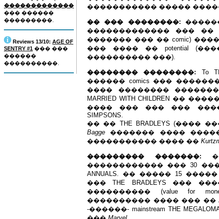
�������������
����������� ����� ����
��� ������
���������.
�� ��� ��������:
������
������������� ��� �� ��
������� ��� �� comic) �
Reviews 13/10:
AGE OF
��� ���� �� potential (
SENTRY #1
��� ���
������
���������� ���).
����������.
�������� ��������:
To T
������ comics ��� �����
���� �������� �������
MARRIED WITH CHILDREN �� 
���� ��� ��� ��� ���
SIMPSONS.
�� �� THE BRADLEYS (����
Bagge
������� ���� �����
����������� ���� ��
Kurtz
��������� �������:
��
������������ ��� 30 ���
ANNUALS. �� ����� 15 ��
��� THE BRADLEYS ��� �
���������� (value for mon
���������� ���� ��� �� AP
-������- mainstream THE MEGA
���
Marvel
.