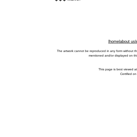
|
home
|
about us
|
The artwork cannot be reproduced in any form without th
mentioned and/or displayed on this
This page is best viewed a
Certified o