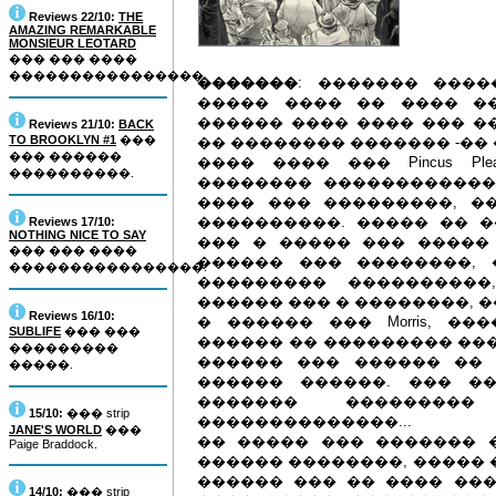
Reviews 22/10:
THE
AMAZING REMARKABLE
MONSIEUR LEOTARD
��� ��� ����
����������������.
�������
: ������� ���
����� ���� �� ���� �
������ ���� ���� ��� �
Reviews 21/10:
BACK
TO BROOKLYN #1
���
�� �������� ������� -�� 
��� ������
���� ���� ��� Pincus Pl
����������.
�������� ������������
���� ��� ���������, �
����������. ����� �� 
Reviews 17/10:
NOTHING NICE TO SAY
��� � ����� ��� �����
��� ��� ����
������ ��� ��������,
����������������.
��������� ����������
������ ��� � ��������, 
Reviews 16/10:
� ������ ��� Morris, �
SUBLIFE
��� ���
������ �� ��������� ���
���������
������ ��� ������ ��
�����.
������ ������. ��� �
������� �������
15/10:
��� strip
��������������...
JANE'S WORLD
���
�� ����� ��� ������� ���
Paige Braddock.
������ ��������, ����� 
������ ��� �� ���� ��
14/10:
��� strip