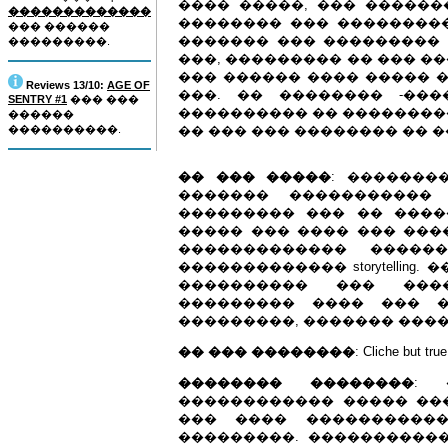
���� �����, ��� �������
�������������
�������� ��� ����������
��� ������
������� ��� ��������� 
���������.
���, ��������� �� ��� �
��� ������ ���� ����� �
Reviews 13/10:
AGE OF
���. �� �������� -��
SENTRY #1
��� ���
���������� �� ��������
������
����������.
�� ��� ��� �������� �� 
�� ��� �����
: �������
������� �����������
��������� ��� �� ����
����� ��� ���� ��� ����
������������� �������
������������� storytellin
���������� ��� ���
��������� ���� ��� ���
���������, ������� ����
�� ��� ��������
: Cliche bu
�������� ��������
: 
������������ ����� ��
��� ���� ����������
���������. ����������