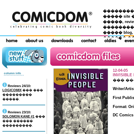
��������� �
����� site 
�����, re
���������
����� blog,
������ �
12-04-05
column info
INVISIBLE
��� �
Reviews 24/10:
Writer/Artis
LOGICOMIX
��� ���
���������
First Publi
�����.
Format: Or
Reviews 23/10:
DC Comics
SOLOMON KANE #1
���
��� ������
���������.