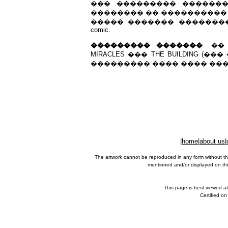
��� ��������� ������
�������� �� ����������
����� ������� ��������� ���� 
comic.
��������� �������
: �� 
MIRACLES ��� THE BUILDING (��
��������� ���� ���� ��
|
home
|
about us
|
The artwork cannot be reproduced in any form without th
mentioned and/or displayed on this
This page is best viewed a
Certified o