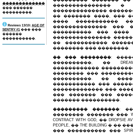
�������������
��������������� �
��� ������
�������������� ������
���������.
�� ������� ����, ��� 
���� ����������� �
Reviews 13/10:
AGE OF
�������������� ��� 
SENTRY #1
��� ���
���������� ��� ���� 
������
��������������� �����
����������.
�� ����������� �����
�������� ��� ��������.
�� ��� ��������
: ���
����������, �� DRE
������������ ���������
�������� ��� ���������
����������. �� ���
����������� ��� �����
������������� ��� ���
��� ������� ��� ����
������� ����������.
��������� �������
: �
�������� ������� ��� Will
CONTRACT WITH GOD, �� DROPSIE AV
PEOPLE, �� THE BUILDING � �
��� ���������� ��� SPIR