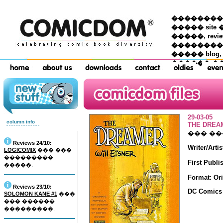
��������� �
����� site 
�����, re
���������
����� blog,
������ �
29-03-05
column info
THE DREA
��� �
Reviews 24/10:
Writer/Artis
LOGICOMIX
��� ���
���������
First Publi
�����.
Format: Or
Reviews 23/10:
DC Comics
SOLOMON KANE #1
���
��� ������
���������.