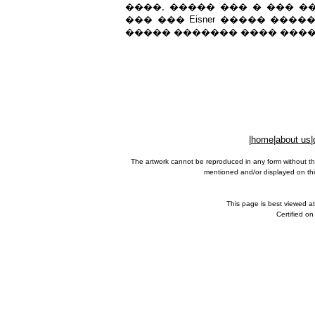
����, ����� ��� � ��� 
��� ��� Eisner ����� �����
����� ������� ���� ����
|
home
|
about us
|
The artwork cannot be reproduced in any form without th
mentioned and/or displayed on this
This page is best viewed a
Certified o