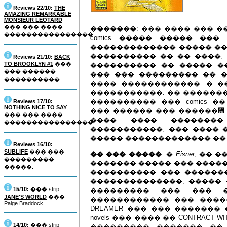
Reviews 22/10:
THE
AMAZING REMARKABLE
MONSIEUR LEOTARD
��� ��� ����
�������
: ��� ���� ��� �
����������������.
comics ����� ����� ��
������������� ����� ��
���������� �� �� ����, ���
Reviews 21/10:
BACK
TO BROOKLYN #1
���
���������� �� ����� �
��� ������
��� ��� ��������� �� 
����������.
���� ������������ -� �
�����������. �� ������
���������� ��� comics 
Reviews 17/10:
NOTHING NICE TO SAY
��� ������ ��� ������޻ ��� ��������� �������. �������
��� ��� ����
���� ���� ��������
����������������.
�����������, ��� ���� �
����� ������������� �� 
Reviews 16/10:
SUBLIFE
��� ���
�� ��� �����
: �
Eisner
, �� 
���������
������� ����� ��� ������� 
�����.
���������� ��� �������
��������������, ����� ��
15/10:
��� strip
��������� ��� ��� �
JANE'S WORLD
���
������������ ��� ����
Paige Braddock.
DREAMER ��� ��� ������� 
novels ��� ���� �� CONTRACT W
14/10:
��� strip
��������� ������� ��