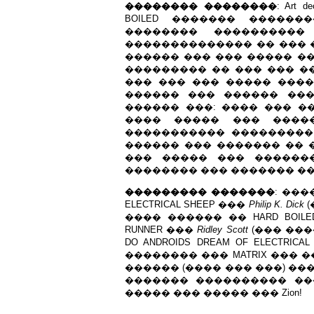
�������� ��������
: Art de
BOILED ������� �������
�������� ���������
�������������� �� ��� �
������ ��� ��� ����� �
��������� �� ��� ��� ��
��� ��� ��� ����� ���� 
������ ��� ������ ��
������ ���: ���� ��� �
���� ����� ��� ����
����������� ��������� 
������ ��� ������� �� 
��� ����� ��� ������
�������� ��� ������� ��
��������� �������
: ���
ELECTRICAL SHEEP ���
Philip K. Dick
(
���� ������ �� HARD BOIL
RUNNER ���
Ridley Scott
(��� ���
DO ANDROIDS DREAM OF ELECTR
�������� ��� MATRIX ��� 
������ (���� ��� ���) ��
������� ���������� ��
����� ��� ����� ��� Zion!