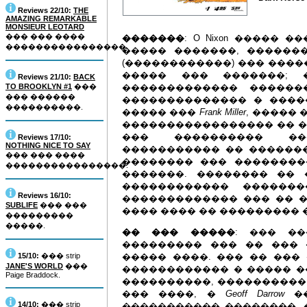
Reviews 22/10:
THE
AMAZING REMARKABLE
MONSIEUR LEOTARD
��� ��� ����
�������
: O Nixon �����
����������������.
����� �������, ������
(������������) ��� ����
����� ��� �������; �
Reviews 21/10:
BACK
TO BROOKLYN #1
���
������������� ������
��� ������
�������������� � ����
����������.
����� ���
Frank Miller
, ����� 
����������������� �� �
��� ���������� ��
Reviews 17/10:
NOTHING NICE TO SAY
����������� �� ������
��� ��� ����
�������� ��� ��������
����������������.
�������. �������� ��
������������ �������
Reviews 16/10:
������������� ��� �� �
SUBLIFE
��� ���
���� ���� �� ���������
���������
�����.
�� ��� �����
: ��� �
��������� ��� �� ��� 
15/10:
��� strip
����� ����. ��� �� ���
JANE'S WORLD
���
������������ � ����� ��
Paige Braddock.
����������, ����������
��� ����, �
Geoff Darrow
��
14/10:
��� strip
����������� ��������, 