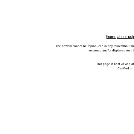
|
home
|
about us
|
The artwork cannot be reproduced in any form without th
mentioned and/or displayed on this
This page is best viewed a
Certified o