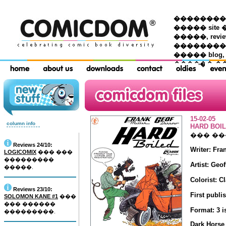
��������� �
����� site 
�����, re
���������
����� blog,
������ �
15-02-05
column info
HARD BOI
��� �
Reviews 24/10:
Writer: Fra
LOGICOMIX
��� ���
���������
Artist: Geo
�����.
Colorist: C
Reviews 23/10:
First publi
SOLOMON KANE #1
���
��� ������
Format: 3 i
���������.
Dark Horse