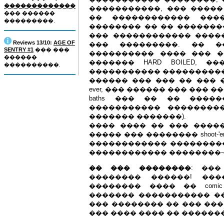
�������������
�����������, ��� ����
��� ������
�� ������������ ���
���������.
�������� �� �� ��������
��� ������������ ����
Reviews 13/10:
AGE OF
��� ���������. �� �
SENTRY #1
��� ���
���������� ���� ��� �
������
������� HARD BOILED, 
����������.
����������� �����������
������ ��� ��� �� ��� �
ever, ��� ������ ��� ��� �
baths ��� �� �� ����
����������� ��������
������� �������).
���� ���� �� ��� ������
����� ��� �������� shoot-
������������ ���������
������������ ��������-
�� ��� ��������
: ��
�������� ������! ��
�������� ���� �� com
������� ����������� ��
��� �������� �� ��� ���
��� ���� ���� �� �������