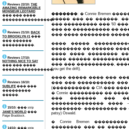
Reviews 22/10:
THE
AMAZING REMARKABLE
MONSIEUR LEOTARD
�������
: � Connie Bremen
��� ��� ����
����� ��� �� ������. �
����������������.
��� ��������� ��� '60 ��
��� �� ���������� �� ��
Reviews 21/10:
BACK
��� ���� �������� �����
TO BROOKLYN #1
���
��� ������
���� ����� ���������
����������.
�������� �� ������ ���
���� ���� �������� ��
Reviews 17/10:
���� ������ ����������
NOTHING NICE TO SAY
��� ��� ����������, ���
��� ��� ����
(you get the drift).
����������������.
���� ����� ���� ��� ���
Reviews 16/10:
��� ��� ���������� ���
SUBLIFE
��� ���
(���������� � CIA ��� ��
���������
� Connie ��������� �� ��
�����.
��� ������� ��� �
�������������� ���� 
15/10:
��� strip
��������- ��������� �� ����
JANE'S WORLD
���
patsy) Oswald.
Paige Braddock.
� Connie Bremen ������
�������� ��� �� ����� 
14/10:
��� strip