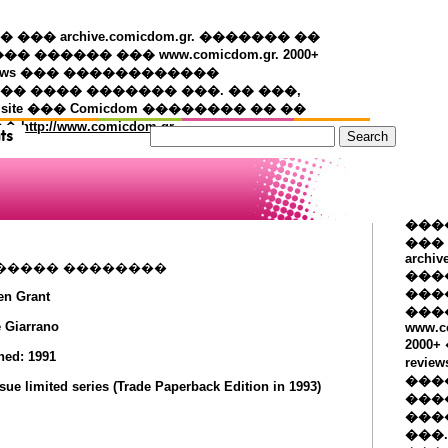
�� archive.comicdom.gr. ������� ��
��� ������ ��� www.comicdom.gr. 2000+
views ��� ������������
� ���� ������� ���. �� ���,
 site ��� Comicdom �������� �� ��
��
http://www.comicdom.gr
���
���
archiv
����� ��������
���
����
en Grant
���
e Giarrano
www.c
2000
hed: 1991
revie
���
sue limited series (Trade Paperback Edition in 1993)
���
���
���.