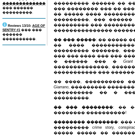
��������� ������ �� �
�������������
��� ������
��� �������� ��� �� ���
���������.
�� ����� ���� ��������
���������, ��� ������
��������� ��� ��������
Reviews 13/10:
AGE OF
SENTRY #1
��� ���
��������������� �����
������
����������.
�� ��� �����
: �� ����� 
�� ���� �����������
��������� �������, ��
��� ��� ���� ��� ��� ���
� ������ ��� �
Grant
��������������, ������
����������� ��� ������
�� ����, ���������� �
Giarrano
, ��������� �������
���������� �� � ��
���������.
�� ��� ��������
: �� �
�������� ����������!
�������� ��������
: ���
��������� crime story, conspir
����� ����� �� �����