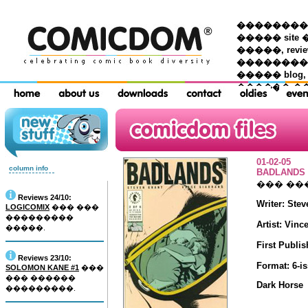
��������� �
����� site 
�����, re
���������
����� blog,
������ �
01-02-05
column info
BADLANDS
��� ��
Reviews 24/10:
Writer: Stev
LOGICOMIX
��� ���
���������
Artist: Vinc
�����.
First Publis
Reviews 23/10:
Format: 6-is
SOLOMON KANE #1
���
��� ������
Dark Horse
���������.