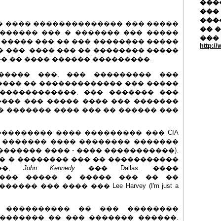
�����
��� 
���
 ����� ���� �������������� ��� �����
�� 
������� ��� � ������� ��� �����
���
� ����� ��� �� ��� �������� �����
http:/
� ���. ���� ��� �� �������� �����
� �� ���� ������ ���������.
����� ���, ��� ��������� ���
���� �� ������������� ��� �����
������������, ��� ������� ���
��� ��� ����� ���� ��� �������
� ������� ���� ��� �� ������ ���
�������� ���� ��������� ��� CIA
 ������� ���� �������� �������
�������� ���� - ���� �����������).
��� � �������� ��� �� �����������
��,
John Kennedy
��� Dallas. ����
-��� ����� � ����� ��� �� ��
�� ��� ���� ��� Lee Harvey (I'm just a
��� ���������� �� ��� ��������
������� �� ��� ������� ������.