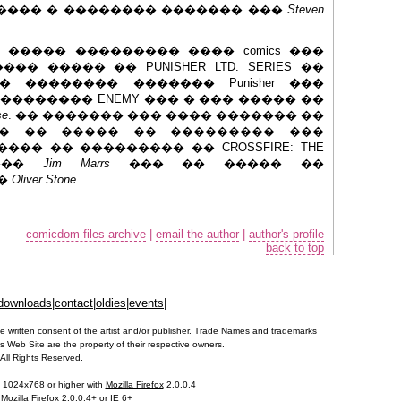
s. ���� � �������� ������� ���
Steven
� ����� ��������� ���� comics ���
� ����� �� PUNISHER LTD. SERIES ��
 �������� ������� Punisher ���
�������� ENEMY ��� � ��� ����� ��
se
. �� ������� ��� ���� ������� ��
� �� ����� �� ��������� ���
��� �� ��������� �� CROSSFIRE: THE
Y ���
Jim Marrs
��� �� ����� ��
��
Oliver Stone
.
comicdom files archive
|
email the author
|
author's profile
back to top
downloads
|
contact
|
oldies
|
events
|
e written consent of the artist and/or publisher. Trade Names and trademarks
 Web Site are the property of their respective owners.
All Rights Reserved.
t 1024x768 or higher with
Mozilla Firefox
2.0.0.4
n
Mozilla Firefox
2.0.0.4+ or IE 6+