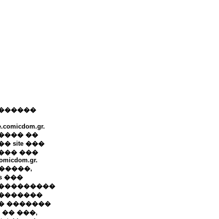
������
e.comicdom.gr.
���� ��
� site ���
��� ���
omicdom.gr.
+ �����,
ws ���
���������
�������
� �������
 �� ���,