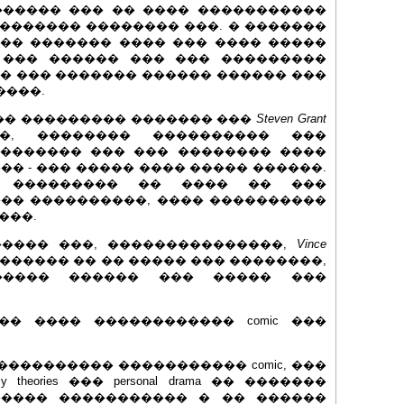
������ ��� �� ���� �����������
������� �������� ���. � �������
�� ������� ���� ��� ���� �����
 ��� ������ ��� ��� ���������
� ��� ������� ������ ������ ���
����.
��� ��������� ������� ���
Steven Grant
�, �������� ���������� ���
�������� ��� ��� �������� ����
�� - ��� ����� ���� ����� ������.
��������� �� ���� �� ���
�� ����������, ���� ����������
���.
����� ���, ���������������,
Vince
������ �� �� ����� ��� ��������,
����� ������ ��� ����� ���
�� ���� ������������ comic ���
 ���������� ����������� comic, ���
acy theories ��� personal drama �� �������
����� ����������� � �� ������