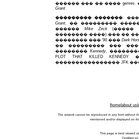
������ ��� �� ���� genre
Grant
.
��������� �������
: ��
Grant
, �� ��������� �������
������
Mike Zeck
(����� �
�������� ����) ��� �� ��
�������� ��� '90 ���
Dark Hor
�� ��������� ��� ���
��������
Kennedy
, ��������
PLOT THAT KILLED KENNED
���������������� JFK �
|
home
|
about us
|
The artwork cannot be reproduced in any form without th
mentioned and/or displayed on this
This page is best viewed a
Certified o