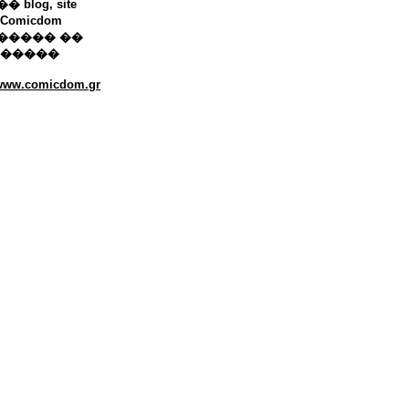
 blog, site
Comicdom
����� ��
������
/www.comicdom.gr