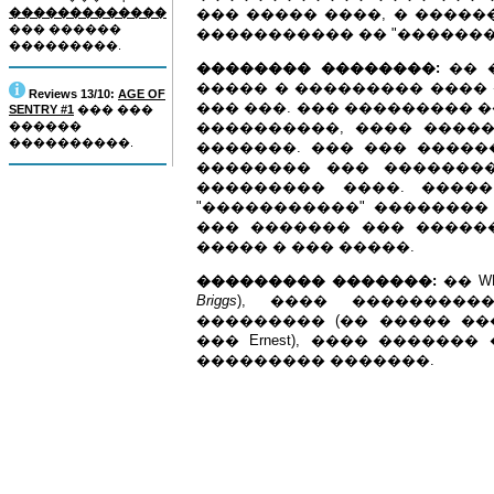
�������������
��� ����� ����, � �����
��� ������
����������� �� "��������" �
���������.
�������� ��������:
�� �
����� � ��������� ���� ��
Reviews 13/10:
AGE OF
��� ���. ��� ��������� 
SENTRY #1
��� ���
������
����������, ���� ����
����������.
�������. ��� ��� �������
�������� ��� �������
��������� ����. �����
"�����������" ��������
��� ������� ��� �����
����� � ��� �����.
��������� �������:
�� WH
Briggs
), ���� ��������
��������� (�� ����� ���
��� Ernest), ���� �����
��������� �������.