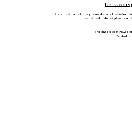
|
home
|
about us
|
The artwork cannot be reproduced in any form without th
mentioned and/or displayed on this
This page is best viewed a
Certified o