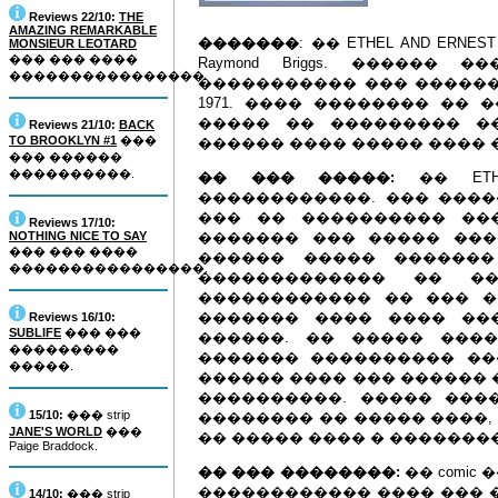
Reviews 22/10:
THE
AMAZING REMARKABLE
�������
: �� ETHEL AND ER
MONSIEUR LEOTARD
��� ��� ����
Raymond Briggs. ������
����������������.
����������� ��� ������
1971. ���� �������� �� 
����� �� ��������� �
Reviews 21/10:
BACK
TO BROOKLYN #1
���
������ ���� ����� ���� 
��� ������
����������.
�� ��� �����:
�� ETH
������������. ��� ���
��� �� ���������� ��
Reviews 17/10:
NOTHING NICE TO SAY
������� ��� ����� ���
��� ��� ����
������ ����� �������
����������������.
������������� �� �
������������ �� ��� �
������� ���� ���� ��
Reviews 16/10:
SUBLIFE
��� ���
������. �� ����� ���
���������
������� ���������� ���
�����.
������ ���� ��� ������ 
����������. ����� ���
15/10:
��� strip
�������� �� ����� ����,
JANE'S WORLD
���
�� ����� ���� � �������
Paige Braddock.
�� ��� ��������:
�� comi
������������ ���� ��� 
14/10:
��� strip