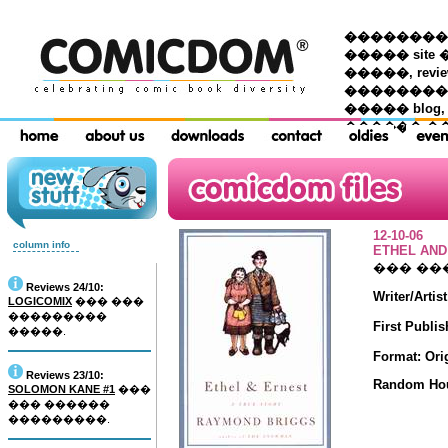
��������� �
����� site 
�����, re
���������
����� blog,
������ �
12-10-06
column info
ETHEL AND
��� ��
Reviews 24/10:
Writer/Arti
LOGICOMIX
��� ���
���������
First Publis
�����.
Format: Ori
Reviews 23/10:
Random Ho
SOLOMON KANE #1
���
��� ������
���������.