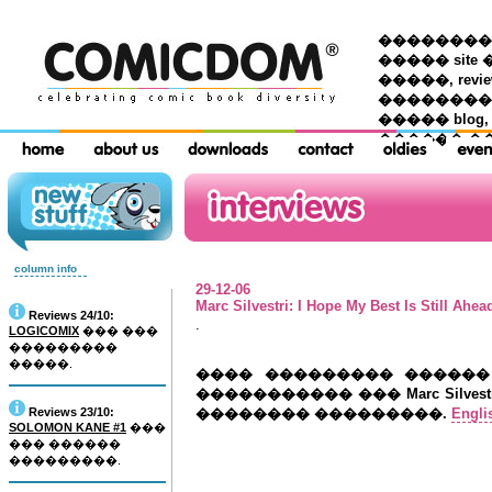
��������� �
����� site 
�����, re
���������
����� blog,
������ �
column info
29-12-06
Marc Silvestri:
I Hope My Best Is Still Ahea
Reviews 24/10:
.
LOGICOMIX
��� ���
���������
�����.
���� ��������� ������ �
����������� ��� Marc Silves
Reviews 23/10:
�������� ���������.
Engli
SOLOMON KANE #1
���
��� ������
���������.