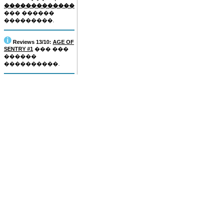
�������������
��� ������
���������.
Reviews 13/10:
AGE OF
SENTRY #1
��� ���
������
����������.