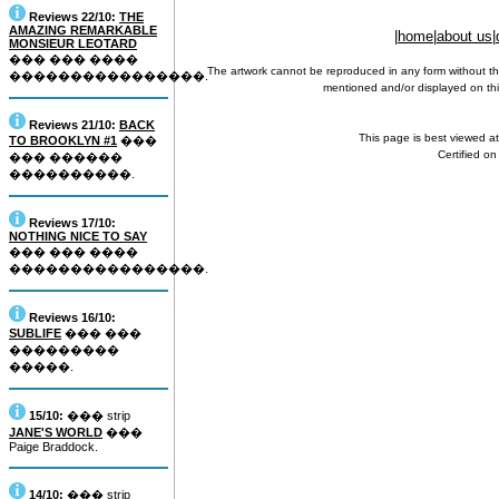
Reviews 22/10:
THE
AMAZING REMARKABLE
|
home
|
about us
|
MONSIEUR LEOTARD
��� ��� ����
The artwork cannot be reproduced in any form without th
����������������.
mentioned and/or displayed on this
Reviews 21/10:
BACK
This page is best viewed a
TO BROOKLYN #1
���
Certified o
��� ������
����������.
Reviews 17/10:
NOTHING NICE TO SAY
��� ��� ����
����������������.
Reviews 16/10:
SUBLIFE
��� ���
���������
�����.
15/10:
��� strip
JANE'S WORLD
���
Paige Braddock.
14/10:
��� strip