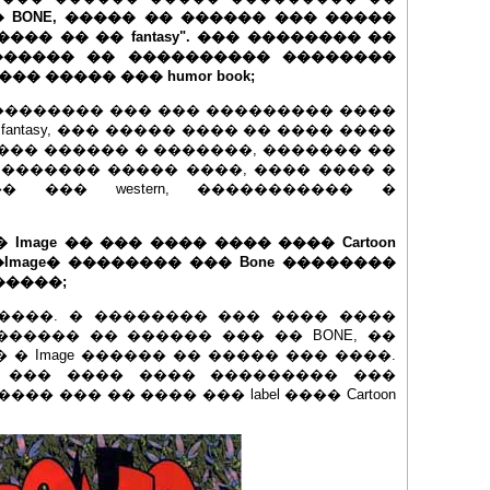
� BONE, ����� �� ������ ��� �����
�� �� �� fantasy". ��� �������� ��
������ �� ���������� ��������
 ����� ��� humor book;
 �������� ��� ��� ��������� ����
antasy, ��� ����� ���� �� ���� ����
 ��� ������ � �������, ������� ��
 ������� ����� ����, ���� ���� �
 ��� western, ����������� �
��� Image �� ��� ���� ���� ���� Cartoon
�Image� �������� ��� Bone ��������
������;
 ����. � �������� ��� ���� ����
����� �� ������ ��� �� BONE, ��
��� � Image ������ �� ����� ��� ����.
� ��� ���� ���� ��������� ���
ns ���� ��� �� ���� ��� label ���� Cartoon