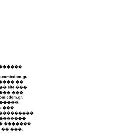
������
e.comicdom.gr.
���� ��
� site ���
��� ���
omicdom.gr.
+ �����,
ws ���
���������
�������
� �������
 �� ���,