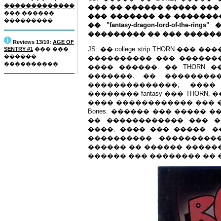
�������������
��� �� ������ ����� ���
��� ������
��� ������� �� ����������
���������.
�� "fantasy-dragon-lord-of-t
��������� �� ��� ������
Reviews 13/10:
AGE OF
JS: �� college strip THORN 
SENTRY #1
��� ���
������
���������� ��� �������
����������.
���� ������. �� THORN ���
�������. �� ��������
��������������, ����
�������� fantasy ��� THORN
���� ������������ ��� 
Bones. ������ ��� ����� ��
�� ������������ ��� �
����, ���� ��� �����. 
���������� ���������
������ �� ������ ������
������ ��� �������� �� ���