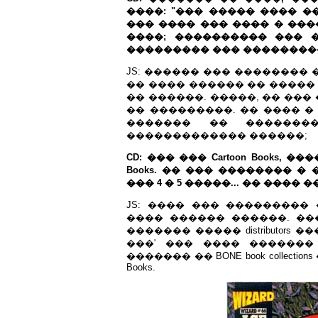
����: "��� ����� ���� �
��� ���� ��� ���� � �����
����; ���������� ��� 
��������� ��� �����������
JS: ������ ��� ��������
�� ���� ������ �� ����� f
�� ������. �����, �� ���
�� ���������. �� ���� �
������� �� ���������
������������� ������;
CD: ��� ��� Cartoon Books, �
Books. �� ��� �������� � 
��� 4 � 5 �����... �� ���� 
JS: ���� ��� ���������
���� ������ ������. ���
������� ����� distributors 
���' ��� ���� ������
������� �� BONE book collectio
Books.