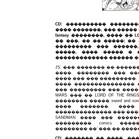
CD: ���������� ������
���� �������, ��� �����
fantasy ��������, ���� �� LO
�� ���, �� �� �����; �
��������� ��� ������, 
�����, ���� ����� � 
������������� ������ �� 
JS: ��� ������� �� ����
����. �������� ��� �
���� ��� ��� ���������.
���� ��������������� ��
��� ��������� ��� ����� �� 
WARS ��� �� LORD OF THE R
�������� ����� sword and sorce
���� �������, ���
�������������� ��� ������
SANDMAN ���� ��� ������
��������� comics ���
�������� ��' ��� �� ���
CD: ������� �� ����, �