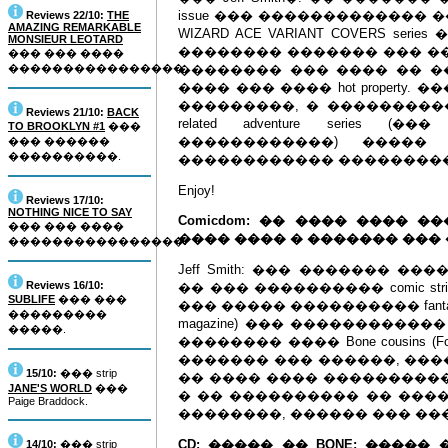
issue ��� ������������� ��
Reviews 22/10:
THE
AMAZING REMARKABLE
WIZARD ACE VARIANT COVERS s
MONSIEUR LEOTARD
�������� ������� ��� �����
��� ��� ����
����������������.
�������� ��� ���� �� �
���� ��� ���� hot propert
���������, � ���������� 
Reviews 21/10:
BACK
related adventure serie
TO BROOKLYN #1
���
������������) �����
��� ������
����������.
������������ ���������
Enjoy!
Reviews 17/10:
NOTHING NICE TO SAY
Comicdom: �� ���� ���� ���
��� ��� ����
���� ���� � ������� ���
����������������.
Jeff Smith: ��� ������� 
Reviews 16/10:
�� ��� ���������� comic st
SUBLIFE
��� ���
��� ����� ���������� fantasy 
���������
magazine) ��� ������������ co
�����.
�������� ���� Bone cousins (Fone
������� ��� ������, ���
15/10:
��� strip
�� ���� ���� ���������
JANE'S WORLD
���
� �� ���������� �� ����
Paige Braddock.
��������, ������ ��� �����
CD: ����� �� BONE; ����
14/10:
��� strip