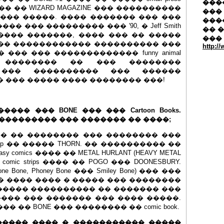
�����
� �� WIZARD MAGAZINE ��� ����������
��� 
eries ���� �����. ���� ������� ��� ���
���
 ��� ��������� ��� '90, � Jeff Smith
�� 
���� �������, ���� ��� �� �����
���
y. ���� ������������ ���������� ���
http:/
��� ��� ������������� funny animal
s (��� �������� �� ��� ��������
 ��� ���������� ��� ������
 ��� ����� ���� �������� ���!
���� ��� BONE ��� ��� Cartoon Books.
 ��������� ��� ������� �� ����;
����� �� �������� ��� �������� ���
rip �� ����� THORN. �� ���������� ��
comics ���� �� METAL HURLANT (HEAVY METAL
mic strips ���� �� POGO ��� DOONESBURY.
 Bone, Phoney Bone ��� Smiley Bone) ��� ���
� ���� ���� � ����� ��� ��������
����� ���������� �� ������� ���
��� ��� ������� ��� ���� �����.
 �� BONE ��� �������� �� comic book.
� ����� ���� � ����������� �����