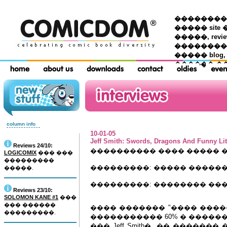
��������� �
����� site 
�����, re
���������
����� blog,
������ �
column info
10-01-05
Jeff Smith: Swords, Dragons And Funny Lit
Reviews 24/10:
���������� ���� ����� 
LOGICOMIX
��� ���
���������
���������: ����� �����
�����.
���������: �������� ��
Reviews 23/10:
SOLOMON KANE #1
���
��� ������
���� ������� "���� ����� �
���������.
����������� 60% � ������
��� Jeff Smith�. �� ������� �