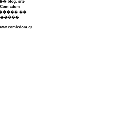
 blog, site
Comicdom
����� ��
������
/www.comicdom.gr