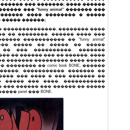
 ������ ��� �������; ���� ������
��� ��� "funny animal" ������� ���
he-rings" ������� ���� �������� � �����
 ����� ������;
��� ���� ��������������, �������� ����
� �� ��������. ������ ���� ���
���� ����������� �� "funny animal"
��� ����� �� ����� �� �����
 �� ��� ����������. �������
, ���� �� ������ ��� �� ������, ����
�� ������� ��������� ���� �����
� �������� �� comic book BONE, ������
�����, ����������� ������� ��
����� ��� ���� � ��� ������� ��
� ����� ��� ����. �����������
 ��� ������ ��� ������ �� �����
�� panel ��� BONE.