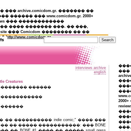
�� archive.comicdom.gr. ������� ��
��� ������ ��� www.comicdom.gr. 2000+
views ��� ������������
� ���� ������� ���. �� ���,
 site ��� Comicdom �������� �� ��
��
http://www.comicdom.gr
���
interviews archive
���
english
archiv
���
tle Creatures
����
�������� ������
���
www.c
������������
2000
revie
�������
���
���
� ���������� indie comic;" ���� ���
���
�� �� ����� �����������: ��� BONE
���.
�� �� BONE #1 ���� �� ����� small press