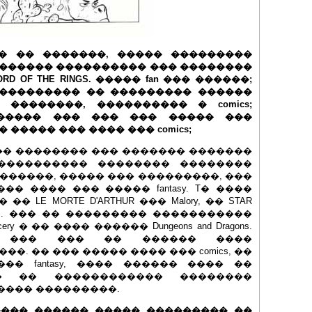
�� �� �������, ����� ���������
 ������ ���������� ��� ��������
RD OF THE RINGS. ����� fan ��� ������;
� ��������� �� ��������� ������
��������, ���������� � comics;
����� ��� ��� ��� ����� ���
����� ��� ���� ��� comics;
��� �������� ��� ������� �������
����������� �������� ��������
 ������, ����� ��� ���������, ���
� ���� ��� ����� fantasy. T� ����
LE MORTE D'ARTHUR ��� Malory, �� STAR
INGS. ��� �� ��������� �����������
ry � �� ���� ������ Dungeons and Dragons.
� ��� ��� �� ������ ����
. �� ��� ����� ���� ��� comics, ��
�� fantasy, ���� ������ ���� ��
�� �� ������������ ��������
����� ���������.
����� ������ ����� ��������� ��