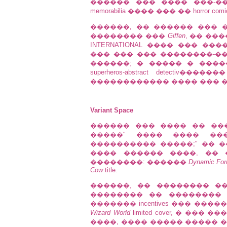
������ ��� ���� ���-��
memorabilia ���� ��� �� horror comi
������, �� ������ ��� 
�������� ���
Giffen
, �� ���
INTERNATIONAL ���� ��� ���
��� ��� ��� ��������-�����
������; � ����� � �����
superheros-abstract detect
������������ ���� ��� ����
Variant Space
������ ��� ���� �� ���
�����" ���� ���� ��� 
���������� �����;" �� 
���� ������ ����, ��
��������: ������
Dynamic For
Cow
title.
������, �� �������� �
�������� �� ��������
������� incentives ��� ���
Wizard World
limited cover, � ���
����, ���� ����� ����� 