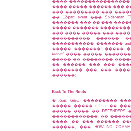
���� ���������������� 
���� ����� ������ ��� �
��� ��������� ��� ����
�� 12-part event ��� Spider-
������� ��� �� ��� �������
����� ������� ����������� 
��� ���� ����� ��� �����
���������� ������ ���
����������� ������� and sh
����� �������! ����� 
Marvel
���� ����� ������� 
����� �� �������� �����,
�� ������ ��� ��� ���
�������� ��� ��� ��������
������;
Back To The Roots
�
Keith Giffen
��������� ��
����� ����� official �� 
����� ���� �� DEFENDERS
������������. �� ������
����, �� ��� ������ �
������, ��� HOWLING COMMAND