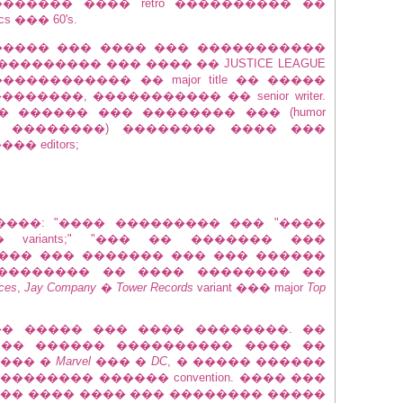
������ ���� retro ���������� ��
cs ��� 60's.
����� ��� ���� ��� �����������
��������� ��� ���� �� JUSTICE LEAGUE
������������ �� major title �� �����
����, ����������� �� senior writer.
 ������ ��� �������� ��� (humor
iv������� ��������) �������� ���� ���
 editors;
���: "���� ��������� ��� "����
variants;" "��� �� ������� ���
���� ��� ������� ��� ��� ������
 �������� �� ���� �������� ��
ces
,
Jay Company
�
Tower Records
variant ��� major
Top
�� ����� ��� ���� ��������. ��
 �� ������ ���������� ���� ��
����� �
Marvel
��� �
DC
, � ����� ������
 ����������� ������ convention. ���� ���
��� ���� ���� ��� �������� �����