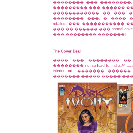
�������� ��� ��������,
��������� ��� ������ ��
������������ �� ��� �
�������� ���, � ���� 
retailers ��� �����������
��� �� ������ ��� normal co
��� �������� �������!
The Cover Deal
���� ��� �������� �� ��
�������� not-so-hard to find
J.M. Lin
interior art. ������� ��
������� ����� ����� ���