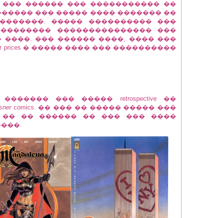
 ��� ������ ��� ����������� ��
����� ��� ����� ���� ������� ��
�������. ����� ���������� ���
��������� ��������������� ���
 �� ����. ��� ������ ����, ���� ���
ver prices � ����� ���� ��� ����������
����� ��� ����� retrospective ��
sner
comics. �� ��� �� ����� ����� ���
���� �� �� ������ �� ��� ��� ����
���.