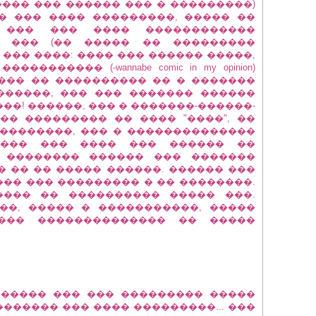
���� ��� ������ ��� � ���������)
� ��� ���� ���������, ����� ��
. ��� ��� ���� ������������
 ��� (�� ����� �� ���������
��� ����: ���� ��� ������ �����,
������ (-wannabe comic in my opinion)
��� �� ���������� �� � �������
������, ��� ��� ������� ������
����! ������, ��� � �������-������-
 �� ��������� �� ���� "����", ��
��������, ��� � ��������������
���� ��� ���� ��� ������ ��
� �������� ������ ��� �������
 �� �� ����� ������. ������ ���
�� ��� ��������� � �� ��������.
���� �� ���������� ����� ���.
��, ����� � �����������, �����
��� �������������� �� �����
������ ��� ��� ��������� �����
������ ��� ���� ���������... ���