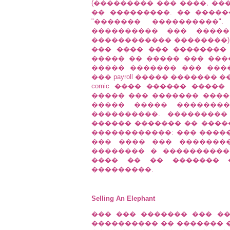
(��������� ��� ����, ��
�� ���������. �� �����
"������� ����������"
���������� ��� �����
������������ ��������) 
��� ���� ��� �������� �����
����� �� ����� ��� ���
����� ������� ��� ���
��� payroll ����� ������� 
comic ���� ������ �����
����� ��� ������� ����
����� ����� �������
����������. ��������
������ ������� �� �����
������������: ��� �����
��� ���� ��� �������
�������� � ����������
���� �� �� ������� 
���������.
Selling An Elephant
��� ��� ������� ��� �
���������� �� ������� �