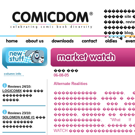
��������� �
����� site 
�����, re
���������
����� blog,
������ �
��� ���
column info
06-08-05
Alternate Realities
Reviews 24/10:
LOGICOMIX
��� ���
����������� �����,
���������
�����������. ���� � �
�����.
������������ ��� ���
������������ ������ �
Reviews 23/10:
������, ������ �� �������
SOLOMON KANE #1
���
������������, "What If 
��� ������
�������������; ����� ���
���������.
WATCH ���� ������������