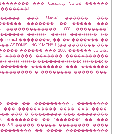
 �������� ��� Cassaday Variant ������
���������!
 ������ ���
Marvel
������, ���
������ ������� �� ����� ���
�� ������������� 1000 ��������"
 ������ �����, ���� ������� ��
��� normal ��������; �� �� ������� ��
ASTONISHING X-MEN#1! (�� ������� ���
��� ������ ��� 1000 ������ variants;
� ������� ������� �����������
��� ��� ���� �����������; �����; �
��������
�������� ��� �������
��������� � �������� ����� ���:
 ��� �� ���������... ��������
 ��� ���������� ���� ��� ����.
��� ��� � �������� ��� ��������
-2000 �������� �� "������" �� ���
 3-6 ����� ����� ��������. ����
��������� �� ���� �����������