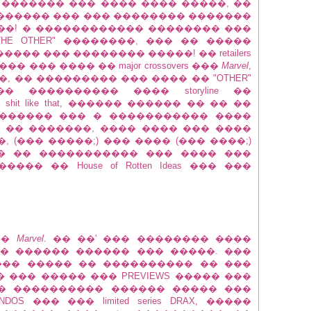
������� ��� ���� ���� �����, ��
������ ��� ��� �������� �������
��! � ������������ �������� ���
man "THE OTHER" ��������, ��� �� �����
�� ��� �������� �����! �� retailers
��� ���� �� major crossovers ���
Marvel
,
, �� ��������� ��� ���� �� "OTHER"
 ���������� ���� storyline ��
it like that, ������ ������ �� �� ��
������� ��� � ����������� ����
�� �������, ���� ���� ��� ����
 (��� �����;) ��� ���� (��� ����;)
� �� ����������� ��� ���� ���
� �� House of Rotten Ideas ��� ���
��
Marvel
. �� ��' ��� �������� ����
���� ������ ������ ��� �����. ���
 ��� ����� �� ���������� �� ���
 ��� ����� ��� PREVIEWS ����� ���
�� ���������� ������ ����� ���
OS ��� ��� limited series DRAX, �����