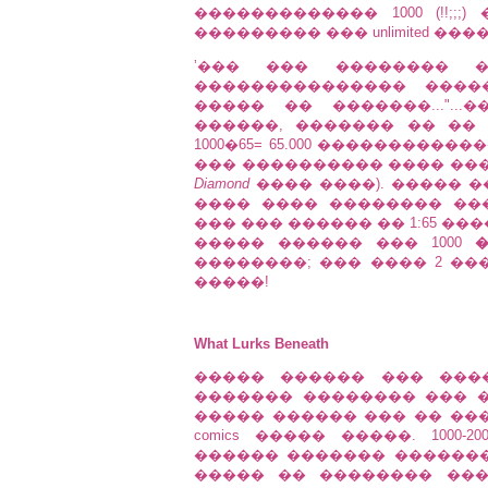
������������� 1000 (!!;;;)
��������� ��� unlimited ��
ʼ��� ��� ��������
��������������� ����
����� �� �������..."...
������, ������� �� ��
1000�65= 65.000 ����������
��� ���������� ���� ����� 
Diamond
���� ����). ����� ���
���� ���� �������� ��
��� ��� ������ �� 1:65 ��
����� ������ ��� 1000
��������; ��� ���� 2 ��
�����!
What Lurks Beneath
����� ������ ��� ����
������� �������� ��� �
����� ������ ��� �� ��
comics ����� �����. 1000
������ ������� ��������
����� �� �������� ��