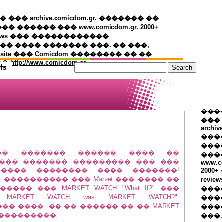
�� archive.comicdom.gr. ������� ��
��� ������ ��� www.comicdom.gr. 2000+
views ��� ������������
� ���� ������� ���. �� ���,
 site ��� Comicdom �������� �� ��
��
http://www.comicdom.gr
���
���
archiv
���
����
 �� ������� ������ ���� ��
���
���� ������� ��������� ��� ���
www.c
���� �������� ���� �������!
2000
� ���������� ���
Marvel
��� ���� ��
revie
�� ��� MARKET WATCH "What If?" ���
���
MARKET WATCH was MARKET WATCH?".
���
� ����: �� �� ������ �� �� MARKET
���
 ���������;
���.