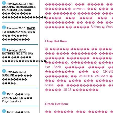
Reviews 22/10:
THE
��������: ��� ����� �
AMAZING REMARKABLE
�������� universe ��� ��
MONSIEUR LEOTARD
�� ������� ������� ���
��� ��� ����
����������������.
����� ��� ����, ��� 
��������� �� ��� �� ��
������ �� ����� Bishop � Wolverine. (J
Reviews 21/10:
BACK
TO BROOKLYN #1
���
��� ������
����������.
Ebay Hot Item
� ������ ������ �� ����
Reviews 17/10:
��� ���� �������� ����
NOTHING NICE TO SAY
��� ��� ����
������ �������! ������ �
����������������.
�������, �������� ����
Hot Book ������ ����� �
��������� ��� �� CRIS
Reviews 16/10:
SUBLIFE
��� ���
�������, �� WONDER WOMA
���������
��� ��� ���� ��� �����
�����.
online, �� ������������
�����- 10-15 ��������.
15/10:
��� strip
JANE'S WORLD
���
Paige Braddock.
Greek Hot Item
�� ������ ��� ������ ��
14/10:
��� strip