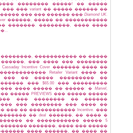
���� �������� �����! �� �����
�� ��� variant �� ����� ������ ��
����� ��� ��� ������ ���
Diamond UK
.
cover ������, ����� �� �����������
� �������. ��������, ���� ����
...
 ��������, ����������� �� �����
e ������, ��� ���� ��� ��������
 Cassaday Incentive Cover ������� ���� ��
����������� Retailer Variant ���� ��
�� ��� �� ����� ��������� ��
����� ��� $65.00 ��� ���������
����� ���� ����� �� �����: �
Marvel
,
� ����� PREVIEWS ��� ����� �����
���� ��� �������� �� ������
���� ��� �������� ��� ���� ��
��� �� ������������ Incentive. ���
������ �� deal ������, �� ���� �
��������� �� ����������� ����� 5
�������� �������, ���� ��� �����
������ ���� ������, �� ���� ��