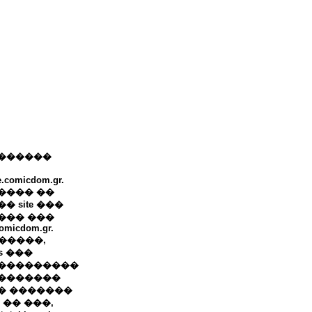
������
e.comicdom.gr.
���� ��
� site ���
��� ���
omicdom.gr.
+ �����,
ws ���
���������
�������
� �������
 �� ���,