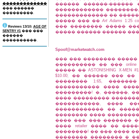
�������������
������ ������-������ 
��� ������
������������ ��������, �
���������.
������������� �� �����
����� ��� ��
Art Adams
1:25 
��� �������� ����� ���
Reviews 13/10:
AGE OF
SENTRY #1
��� ���
����� ������ ������ ����
������
����������.
Spoof@marketwatch.com
��� ��� �������� �����
���������� �� ��� onlin
����� �� ASTONISHING X-MEN #1
$10.00; �� ������ ��� �� �
�������� 1:65, �����
����������� ���� �����
���������! �, ������, 
���� ��������� ��������
�����������, ���� �
������������ �� ����
�������� ���� ��������� 
���� ��� ��� ������� ��
���� retailer ���� �� �
��������! �� ��� ���� �
�������� �������� � ��