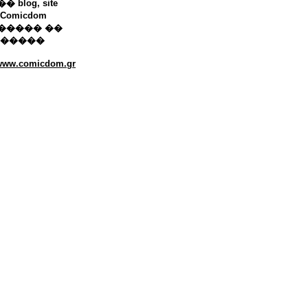
 blog, site
Comicdom
����� ��
������
/www.comicdom.gr