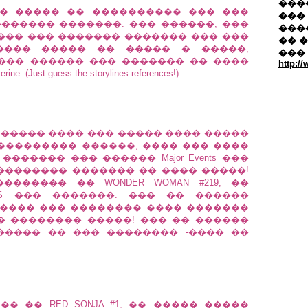
�����
�� ����� �� ���������� ��� ���
��� 
� ������� �������. ��� ������, ���
���
��� ��� ������� ������� ��� ���
�� 
���� ����� �� ����� � �����,
���
��� ������ ��� ������� �� ����
http:/
ust guess the storylines references!)
 ����� ���� ��� ����� ���� �����
��������� ������, ���� ��� ����
������ ��� ������ Major Events ���
�������� ������� �� ���� �����!
�������� �� WONDER WOMAN #219, ��
IS ��� �������. ��� �� ������
N ����� ��� �������� ���� �������
� �������� �����! ��� �� ������
 ������ �� ��� �������� -���� ��
� �� RED SONJA #1, �� ����� �����