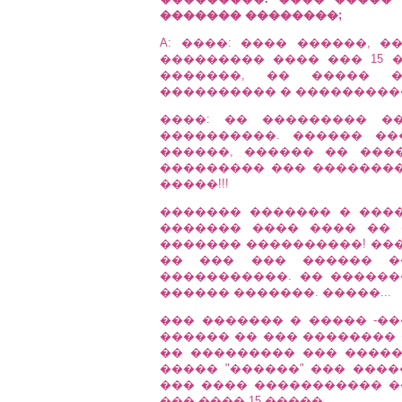
������� ��������;
A: ����: ���� ������, �
��������� ���� ��� 15 
�������, �� ����� �
���������� � ���������� �
����: �� ��������� �
����������. ������ �
������, ������ �� ���
��������� ��� ��������
�����!!!
������� ������� � ����
������� ���� ���� �� 
������� ����������! ���
�� ��� ��� ������ �
�����������. �� ������
������ �������. �����...
��� ������� � ����� -����
������ �� ��� �������� 
�� ��������� ��� �����
����� "������" ��� ���
��� ���� ����������� ��
��� ���� 15 �����.