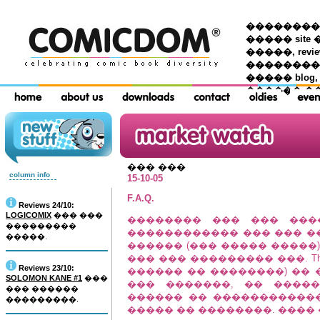
��������� �
����� site 
�����, re
���������
����� blog,
������ �
��� ���
column info
15-10-05
F.A.Q.
Reviews 24/10:
LOGICOMIX
��� ���
�������� ��� ��� ���
���������
������������ ��� ��� �� 
�����.
������ (��� ����� �����
��� ��� ��������� ���. Th
Reviews 23/10:
������ �� ��������) ��
SOLOMON KANE #1
���
��� �������, �� ����
��� ������
������ �� ������������ 
���������.
����� �� ��������. ����