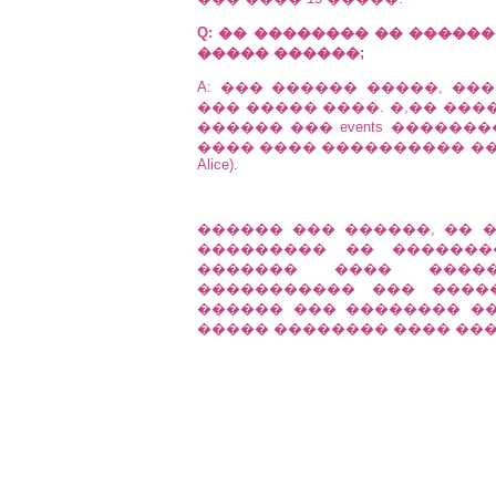
Q: �� �������� �� ������� ti
����� ������;
A: ��� ������ �����, ��
��� ����� ����. �,�� �����
������ ��� events ������
���� ���� ���������� �������
Alice).
������ ��� ������, �� 
��������� �� �������
������� ���� ����
����������� ��� ����
������ ��� �������� ��
����� �������� ���� ����