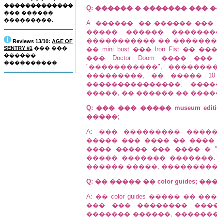
�������������
Q: ������ � ������� ��� ��
��� ������
���������.
A: ������. �� ������ ���
����� ������ ������
����������� �� �������
Reviews 13/10:
AGE OF
SENTRY #1
��� ���
�� mini bust ��� Iron Fist �� 
������
��� Doctor Doom ���� ��
����������.
"�����������", ������
���������, �� ����� 1
���������������, ���
�����, �� ������ �� ������, 
Q: ��� ��� ����� museum edi
�����;
A: ��� ��������� ����� (
����� ��� ���� �� ���� 
���� ����� ��� ���� � "
����� ������� �������.
������ �����, ����������
Q: �� ����� �� color guides;
A: �� color guides ����� �
��� ��� �������� ���
������� ������, ���������