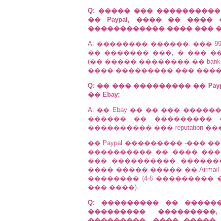
Q: ����� ��� ����������
�� Paypal, ���� �� ����
������������ ���� ��� ��
A: �������� ������. ��� 
�� ������� ���, � ��� �
(�� ����� �������� �� bank 
���� ��������� ��� ����
Q: �� ��� ��������� �� Pa
�� Ebay;
A: �� Ebay �� �� ��� ����
������ �� ��������� 
���������� ��� reputation �
�� Paypal ��������� -��� 
���������� �� ���� ���
��� ���������� ������
���� ����� ����� �� Airmail
�������� (4-6 ��������� �
��� ����).
Q: ��������� �� ������
��������� ��������
���������. ���� �����