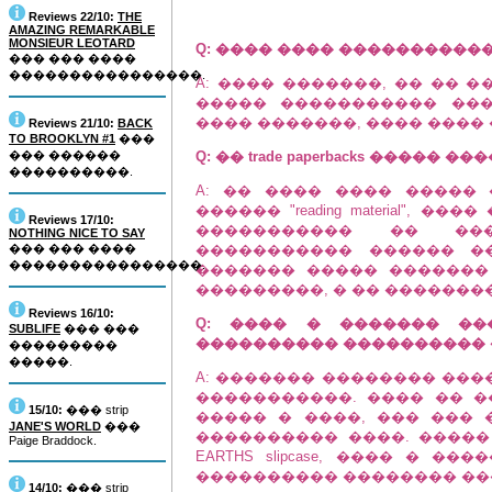
Reviews 22/10:
THE
AMAZING REMARKABLE
MONSIEUR LEOTARD
Q: ���� ���� ����������� �
��� ��� ����
����������������.
A: ���� �������, �� �� 
����� ����������� ���
���� �������, ���� ���� 
Reviews 21/10:
BACK
TO BROOKLYN #1
���
��� ������
Q: �� trade paperbacks ����� 
����������.
A: �� ���� ���� �����
������ "reading material",
Reviews 17/10:
����������� �� ���
NOTHING NICE TO SAY
��� ��� ����
����������� ������ �� 
����������������.
������� ����� �������
���������, � �� ���������
Reviews 16/10:
Q: ���� � ������� ���
SUBLIFE
��� ���
���������� ���������� 
���������
�����.
A: ������� �������� ������
�����������. ���� �� �
15/10:
��� strip
����� � ����, ��� ���
JANE'S WORLD
���
���������� ����. ����� ��
Paige Braddock.
EARTHS slipcase, ���� � ��
���������� �������� ���� 
14/10:
��� strip