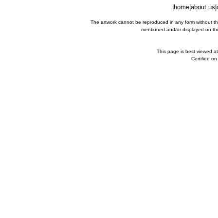
|
home
|
about us
|
The artwork cannot be reproduced in any form without th
mentioned and/or displayed on this
This page is best viewed a
Certified o