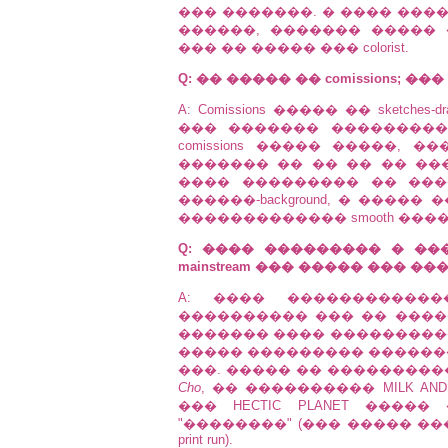
��� �������. � ���� ���� �
������, ������� �����
��� �� ����� ��� colorist.
Q: �� ����� �� comissions; 
A: Comissions ����� �� sketch
��� ������� ����������.
comissions ����� �����,
������� �� �� �� �� ����
���� ��������� �� �����
������-background, � ����
������������� smooth ����
Q: ���� ��������� � ���
mainstream ��� ����� ��� 
A: ���� �������������� 
���������� ��� �� ����
������� ���� ����������
����� ��������� ����������
���. ����� �� ���������
Cho
, �� ���������� MILK AND CH
��� HECTIC PLANET ���
"��������" (��� ����� �
print run).