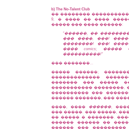
b) The No-Talent Club
�� �������� ����������
9, � ���� �� ���� ���
����� ��� ���� ������:
"������, �� �������
��� ����, ���! ����
��������! ���! ����
���� comics; ����
����������!"
��� �������...
����� ������; ������
������������� ������
������� ��� ����� �
����������� ��������, �
���������� ��� ������
������ �������, ��� ����
����, ����
������
, ��
��� �����. ��� �����, �
�� ����� � �������. ���
������ ������ �� ����
������ ��� ��������� 