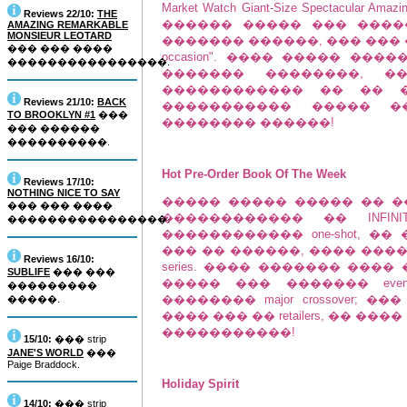
Market Watch Giant-Size Spectacular Ama
Reviews 22/10:
THE
������ ����� ��� ����
AMAZING REMARKABLE
MONSIEUR LEOTARD
������� ������, ��� ��� 
��� ��� ����
occasion". ���� ����� ����
����������������.
������� ��������, 
������������ �� �� �
Reviews 21/10:
BACK
����������� ����� �
TO BROOKLYN #1
���
�������� ������!
��� ������
����������.
Hot Pre-Order Book Of The Week
Reviews 17/10:
NOTHING NICE TO SAY
����� ����� ����� �� �
��� ��� ����
������������ �� INFINITE 
����������������.
������������ one-shot, 
��� �� ������, ���� ������ 
Reviews 16/10:
series. ���� ������� ���� 
SUBLIFE
��� ���
����� ��� ������� eve
���������
�������� major crossover; 
�����.
���� ��� �� retailers, �� 
�����������!
15/10:
��� strip
JANE'S WORLD
���
Paige Braddock.
Holiday Spirit
14/10:
��� strip