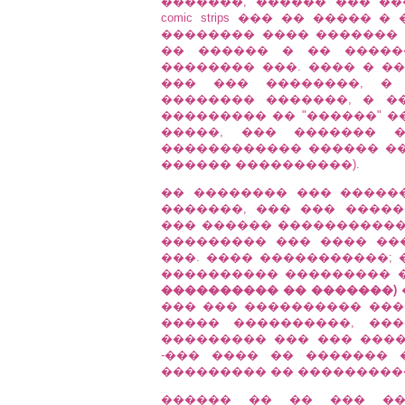
�������, ������ ��� �
comic strips ��� �� ����
�������� ���� ������� 
�� ������ � �� �����
�������� ���. ���� � �
��� ��� ��������, �
�������� �������, � �
��������� �� "������" �
�����, ��� ������� �
������������ ������ ��
������ ����������).
�� �������� ��� ������
�������, ��� ��� �����
��� ������ �����������
��������� ��� ���� ��
���. ���� �����������; 
���������� ��������� 
���������� �� �������)
��� ��� ���������� ���
����� ����������, ��
��������� ��� ��� ����
-��� ���� �� ������� 
��������� �� ���������� �
������ �� �� ��� ��