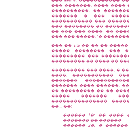
��� internet ����������� �
��� �������, ���� ���� 
����������, �� �������
������� � ��� ����
����������� ��� ������
��� �������� �� ������� 
�� ��� ��� ����, �� ����� �
��� ��� �����: "� �������
��� �� site �� �� �� ����
����� �������� ��� �
��������� ��� �������
��������� �� ���� �� �����
��������� ��� ����, � �����
����, ����������� ��
������� ������������
������� ���� ������, ��
�� ��������� �� �� ���
����� ������� ��
��������������� ����
��... ��;
������ 1�: �� ����
������� �� ������
������ 2�: � �����