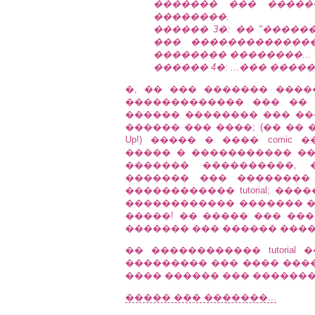
������� ��� �����
��������.
������ 3�: �� "����
��� �������������
�������� ��������...
������ 4�: ...��� ����
�, �� ��� ������� ����
������������� ��� ��
������ �������� ��� ��
������ ��� ����; (�� �� ��
Up!) ����� � ���� comic
����� � ����������� ��
������� ����������, 
������� ��� ��������
������������ tutorial; ��
������������ ������� ��
�����! �� ����� ��� ��
������� ��� ������ ����
�� ������������ tutorial 
��������� ��� ���� ����
���� ������ ��� �������
����� ��� �������...