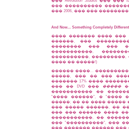
���
Revolution Studios
��� ���
I
��� ���������� ������
��� 2006, ��� ��� ���������
And Now... Something Completely Different
���� ������� ���� ��� 
������, ��� ��������
�������� ��� ��� �
�����������, �������
����������, ���������, 
���� �� �����!)
������ ����... ��������
�����, ��� �� ��� ���
������� 17% ���� �������
��� �� DVD ���
�����
��
����������� �� ������
"���� ������", � "���� �
�����; �� �� ���� �����
��� ����� ������, �� �
��� ��� ������ ���� ��
�����������, �� �����
��� "����������", ��� �
��� ������� ������ ��� 