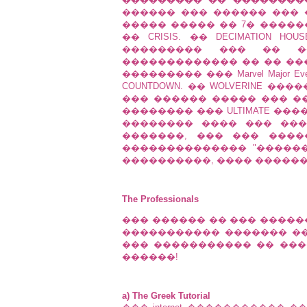
������ ��� ������ ��� 
����� ����� �� 7� �����
�� CRISIS. �� DECIMATION H
��������� ��� �� �
������������� �� �� ����
��������� ��� Marvel Major
COUNTDOWN. �� WOLVERINE �
��� ������ ����� ��� �
�������� ��� ULTIMATE ���
�������� ���� ��� ���
�������, ��� ��� ���
�������������� "�����
����������, ���� ������ �
The Professionals
��� ������ �� ��� ������
����������� ������� ��� 
��� ����������� �� ���
������!
a) The Greek Tutorial