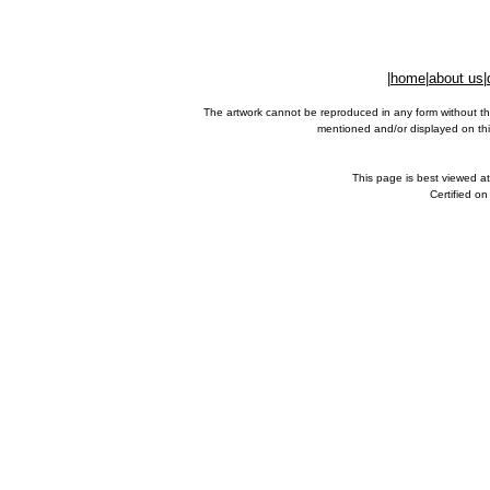
|
home
|
about us
|
The artwork cannot be reproduced in any form without th
mentioned and/or displayed on this
This page is best viewed a
Certified o