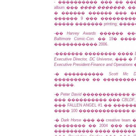
- ���������� ��� �� ��
album ���
���� �������
, �
� ������ ������ ��� �
������ 9 ��� ���������
����� ������� printing; ��
-��
Harvey Awards
������ ���
Baltimore Comic-Con
. �� 19� ����
����������� 2006.
-������� �������� ����
Executive Director, DC Universe
, ��� �
P
Executive President-Finance and Operations
-� ����������
Scott Mc Da
��������� �� ��������
�����.
-�
Peter David
������������ �
��� ���������� ���
CBLDF
��� FALLEN ANGEL #1 �� ������
���� 100 ������������� 
-�
Dark Horse
��� �� creative te
�������� �� 2004 ��� �
���������� ���� ���������