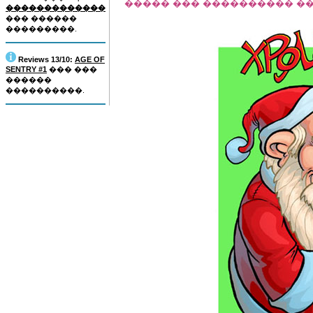
����� ��� ���������� ��� �
�������������
��� ������
���������.
Reviews 13/10:
AGE OF
SENTRY #1
��� ���
������
����������.