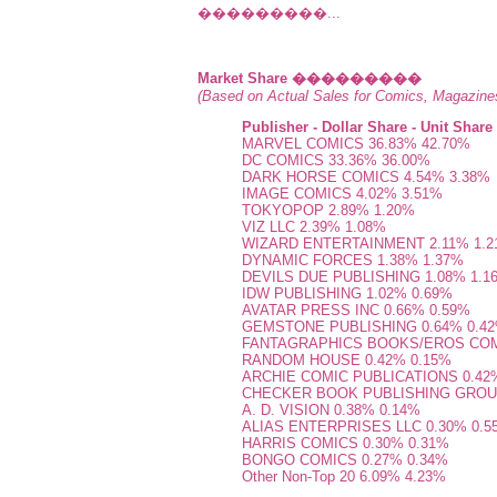
���������...
Market Share ���������
(Based on Actual Sales for Comics, Magazine
Publisher - Dollar Share - Unit Share
MARVEL COMICS 36.83% 42.70%
DC COMICS 33.36% 36.00%
DARK HORSE COMICS 4.54% 3.38%
IMAGE COMICS 4.02% 3.51%
TOKYOPOP 2.89% 1.20%
VIZ LLC 2.39% 1.08%
WIZARD ENTERTAINMENT 2.11% 1.
DYNAMIC FORCES 1.38% 1.37%
DEVILS DUE PUBLISHING 1.08% 1.1
IDW PUBLISHING 1.02% 0.69%
AVATAR PRESS INC 0.66% 0.59%
GEMSTONE PUBLISHING 0.64% 0.4
FANTAGRAPHICS BOOKS/EROS COMI
RANDOM HOUSE 0.42% 0.15%
ARCHIE COMIC PUBLICATIONS 0.42
CHECKER BOOK PUBLISHING GROUP
A. D. VISION 0.38% 0.14%
ALIAS ENTERPRISES LLC 0.30% 0.5
HARRIS COMICS 0.30% 0.31%
BONGO COMICS 0.27% 0.34%
Other Non-Top 20 6.09% 4.23%