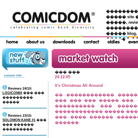
��������� �
����� site 
�����, re
���������
����� blog,
������ �
��� ���
column info
24-12-05
It's Christmas All Around
Reviews 24/10:
LOGICOMIX
��� ���
�� ������������ �����
���������
��� ��� ��� ����� ���,
�����.
���������� ��� �����
������������ ����� ���
Reviews 23/10:
��� ���� ������ �����
SOLOMON KANE #1
���
������.
��� ������
���������.