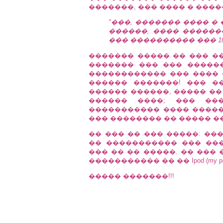
�������, ��� ���� � ����
"���, ������� ���� �
������, ���� ������
��� ���������� ��� 10
������� ����� �� ��� �
������� ��� ��� �����
������������ ��� ���� 
������ �������! ��� �
������ ������, ����� ��
������ ����; ��� ��
����������� ���� �����
��� �������� �� ����� ��
�� ��� �� ��� �����: ��
�� ����������� ��� ����
��� �� �� �����. �� ���
����������� �� �� Ipod (my pers
����� �������!!!