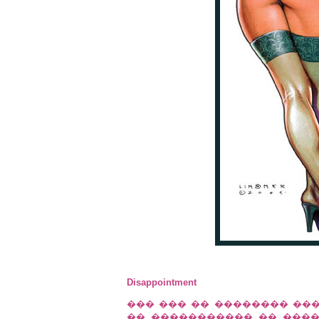
Disappointment
��� ��� �� �������� ���
�� ����������� �� ����