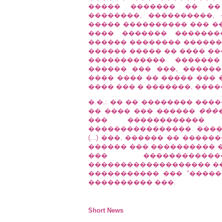
����� ������� �� �� 
��������, ����������,
����� ���������� ��� �
���� ������� �������
������ �������� ������
������ ����� �� ���� ��
������������. ������
������ ��� ���, ������
���� ���� �� ����� ��� 
���� ��� � �������, ����
�.�.: �� �� �������� ��
�� ���� ��� ������
���
��� ������������ 
����������������. ����
(...) ���, ������ �� ���
������ ��� ���������� �
��� ����������
������������������� ��
����������� ��� "������
���������� ���.
Short News