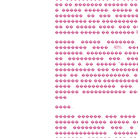
�� �� ������� ������ ��
� ����� ������- ����� 
������� �� ��� ������
�������� ��� ����������
�� �� ����� ����. ��� �
������ ����� �� ������ 
����� ����� �������,
�������� ���� 40%. �
�������, ��������� ���
�� ��������� ���, ��
����� �, �� ����� "����
���������� ��� �������
��� �� ������������, 
������ ��� �� ���������
���� ���������� ���,
������ ����������� ��
���.
����...
����� ������, ��� ���� 
������ �� ����. �����, 
��� �������� ���, �
������������� �����