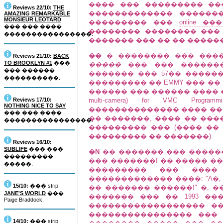
���� ��� ��������� ��
Reviews 22/10:
THE
������������� ��������
AMAZING REMARKABLE
MONSIEUR LEOTARD
��������� ���
online �
��� ��� ����
�������� �������� ���
����������������.
������� ��� �� �� �����
��
� �������� ��� ���
Reviews 21/10:
BACK
TO BROOKLYN #1
���
�����
��� ��� ������
��� ������
������� ��� 57�� �����
����������.
��������� �� EMMY ��� �
������ ��� ������ ���� ���������
Reviews 17/10:
multi-camera) for VMC P
NOTHING NICE TO SAY
�������������� ���� �� 
��� ��� ����
�� �������, ���� �� ���
����������������.
��������� ��� (���� ��
��������� �� �������).
Reviews 16/10:
SUBLIFE
��� ���
�N
�� ������� ��� ������
���������
��� �������! �� ����� �
�����.
��������� ��� ���
������������� ����: "A�
15/10:
��� strip
�� ������� ������!" �, 
JANE'S WORLD
���
������� ��� �� 1993 �
Paige Braddock.
������������������ ��
���������������� ��� 
14/10:
��� strip