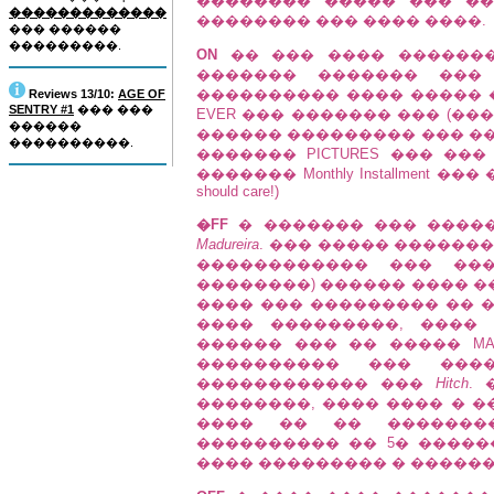
�������� ����� ��� ��
�������������
�������� ��� ���� ����.
��� ������
���������.
ON
�� ��� ���� �������
������� ������� ��� �
���������� ���� ����� �
Reviews 13/10:
AGE OF
SENTRY #1
��� ���
EVER ��� ������� ��� (�
������
������ ��������� ��� ��
����������.
������� PICTURES ��� ��
������� Monthly Installment �
should care!)
�FF
� ������� ��� ������
Madureira
. ��� ����� ������
������������ ��� ���
��������) ������ ���� 
���� ��� ��������� �� 
���� ���������, ���� 
������ ��� �� ����� MAJ
���������� ��� ����
������������ ���
Hitch
.
��������, ���� ���� � �
���� �� �� �������
���������� �� 5� ���������
���� ��������� � ������