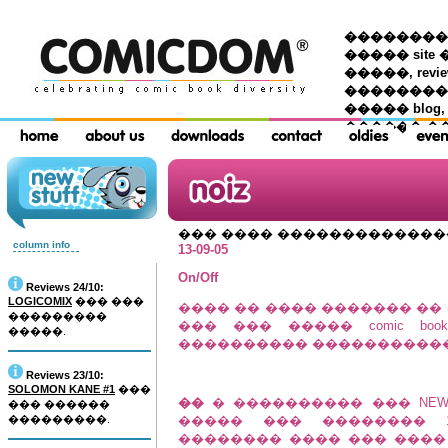
��������� �
����� site 
�����, re
���������
����� blog,
������ �
��� ���� ������������
column info
13-09-05
On/Off
Reviews 24/10:
LOGICOMIX
��� ���
���� �� ���� ������� ��
���������
��� ��� ����� comic bo
�����.
���������� �����������
Reviews 23/10:
SOLOMON KANE #1
���
��
� ���������� ��� NEW 
��� ������
���������.
����� ��� �������� 1
�������� ���� ��� ���� ���