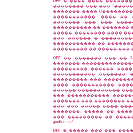
OFF
� ���� ���� �������
�������� ��� ��� "����
������� ���� O��������
�����������. ���� ��
������� ��� ��� ����
���������� �� ������� ��
�����. �������� ���� ��
��� ������ � ��������
����������� �� �������
��������� �� ����� ��� 
OFF
�� ������� ��� �� 3
������� ��������������
��������� ������ ����
����������� �������, 
��������� ��� ���������
���� ����������� ���
������ ����������� ���
��� ����������� ������
������� ��� �������� ��
��� ��� ����� ���� ����
�������, ����� �� ���
��� ��������� �� ��������� ��
gentlemen?
OFF
� ����� ��� ��� ���