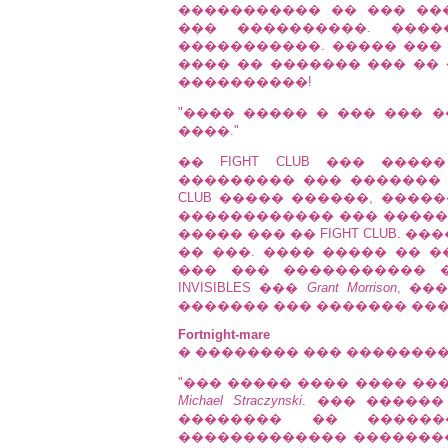
����������� �� ��� ��
��� ����������. ���
�����������. ����� ���
���� �� ������� ��� �� 
����������!
"���� ����� � ��� ��� 
����."
�� FIGHT CLUB ��� ���
��������� ��� ������� �
CLUB ����� ������, ����
������������ ��� �����. �
����� ��� �� FIGHT CLUB. �
�� ���. ���� ����� �� �
��� ��� ����������� 
INVISIBLES ���
Grant Morrison
, ��
������� ��� ������� ��������:
Fortnight-mare
� �������� ��� �������
"��� ����� ���� ���� ���
Michael Straczynski
. ��� ������
�������� �� �����
������������� ���������� 