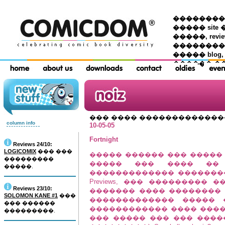
��������� �
����� site 
�����, re
���������
����� blog,
������ �
��� ���� ������������
column info
10-05-05
Fortnight
Reviews 24/10:
LOGICOMIX
��� ���
����� ������ ��� ����� insta
���������
����� ��� ���� ��
�����.
������������� �������
Previews, ��� ��������� ���
Reviews 23/10:
������� ���� �������� a
SOLOMON KANE #1
���
������������� ����� �
��� ������
������������ ���� ����
���������.
��� ����� ��� ��� ����