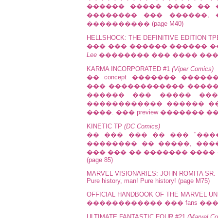
������ ����� ���� �� ��
�������� ��� ������,
���������� (page M40)
HELLSHOCK: THE DEFINITIVE EDITION T
��� ��� ������ ������ �
Lee
�������� ��� ���� ������
KARMA INCORPORATED #1
(Viper Comics)
�� concept ������� ����
��� ������������ ������
������ ��� ����� ���
������������ ������ �
����. ��� preview ������� �� off
KINETIC TP
(DC Comics)
�� ��� ��� �� ��� "��
�������� �� �����, ���
��� ��� �� ������� ����
(page 85)
MARVEL VISIONARIES: JOHN ROMITA SR.
Pure history, man! Pure history! (page M75)
OFFICIAL HANDBOOK OF THE MARVEL UN
������������ ��� fans ��� 
ULTIMATE FANTASTIC FOUR #21
(Marvel C