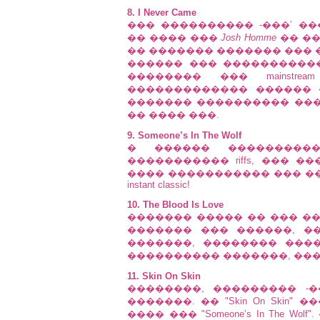
8. I Never Came
��� ���������� -���’ ���
�� ���� ���
Josh Homme
�� ��
�� ������� ������� ��� ��
������ ��� ����������
�������� ��� mainstr
������������� ������ ��
������� ���������� ��
�� ���� ���.
9. Someone’s In The Wolf
� ������ ���������
����������� riffs, ��� 
���� ����������� ��� �
instant classic!
10. The Blood Is Love
������� ����� �� ��� �
������� ��� ������, �
�������, �������� ���
���������� �������, ���
11. Skin On Skin
��������, ��������� -
�������. �� "Skin On Skin
���� ��� "Someone’s In The 