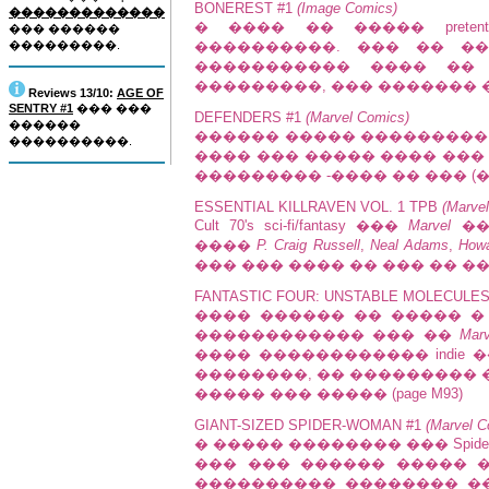
BONEREST #1
(Image Comics)
�������������
� ���� �� ����� preten
��� ������
���������.
����������. ��� �� �
����������� ���� ��
���������, ��� ������� ���
Reviews 13/10:
AGE OF
SENTRY #1
��� ���
DEFENDERS #1
(Marvel Comics)
������
������ ����� ���������
����������.
���� ��� ����� ���� ���
��������� -���� �� ��� (��
ESSENTIAL KILLRAVEN VOL. 1 TPB
(Marve
Cult 70's sci-fi/fantasy ���
Marvel
��
����
P. Craig Russell
,
Neal Adams
,
Howa
��� ��� ���� �� ��� �� ����
FANTASTIC FOUR: UNSTABLE MOLECULE
���� ������ �� ����� �
������������ ��� ��
Marv
���� ������������ indie
��������, �� ��������� �
����� ��� ����� (page M93)
GIANT-SIZED SPIDER-WOMAN #1
(Marvel C
� ����� �������� ��� Spide
��� ��� ������ ����� 
���������� �������� �� ���