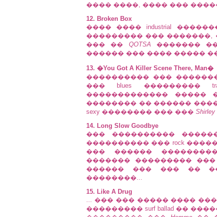
���� ����, ���� ��� ����
12. Broken Box
���� ���� industrial ����
��������� ��� �������, ��
��� ��
QOTSA
������� ��
������ ��� ���� ����� �
13. �You Got A Killer Scene There, Man�
���������� ��� �������
��� blues ��������� 
������������� ����� 
�������� �� ������ ������� "I got 
sexy �������� ��� ���
Shirle
14. Long Slow Goodbye
��� ���������� �����
���������� ��� rock ���
��� ������ ���������
������� ��������� ���
������ ��� ��� �� �
��������...
15. Like A Drug
... ��� ��� ����� ���� ��� �
��������� surf ballad �� ��