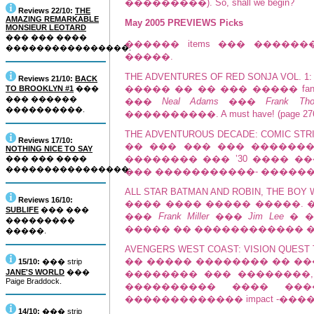
���������). So, shall we begin?
Reviews 22/10:
THE
AMAZING REMARKABLE
May 2005 PREVIEWS Picks
MONSIEUR LEOTARD
��� ��� ����
������ items ��� �����
����������������.
�����.
THE ADVENTURES OF RED SONJA VOL. 1:
Reviews 21/10:
BACK
����� �� �� ��� ����� f
TO BROOKLYN #1
���
��� ������
���
Neal Adams
���
Frank Tho
����������.
����������. A must have! (page 27
THE ADVENTUROUS DECADE: COMIC STRI
Reviews 17/10:
�� ��� ��� ��� �������� 
NOTHING NICE TO SAY
�������� ��� ’30 ���� �
��� ��� ����
����������������.
��� �����������- ��������
ALL STAR BATMAN AND ROBIN, THE BOY
Reviews 16/10:
���� ���� ����� �����. 
SUBLIFE
��� ���
���
Frank Miller
���
Jim Lee
� �
���������
����� �� ������������ �� �
�����.
AVENGERS WEST COAST: VISION QUEST
�� ����� �������� �� �����
15/10:
��� strip
JANE'S WORLD
���
�������� ��� ��������
Paige Braddock.
���������� ���� �����
������������� impact -����
14/10:
��� strip