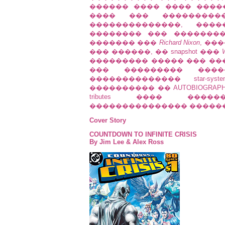
������ ���� ���� ����
���� ��� ����������
��������������, ���
�������� ��� �������
������� ���
Richard Nixon
, ��
��� ������, �� snapshot ���
W
��������� ����� ��� ��
��� ��������� ���
�������������� star-sy
���������� �� AUTOBIOGRA
tributes ���� ���
��������������� �����
Cover Story
COUNTDOWN TO INFINITE CRISIS
By Jim Lee & Alex Ross