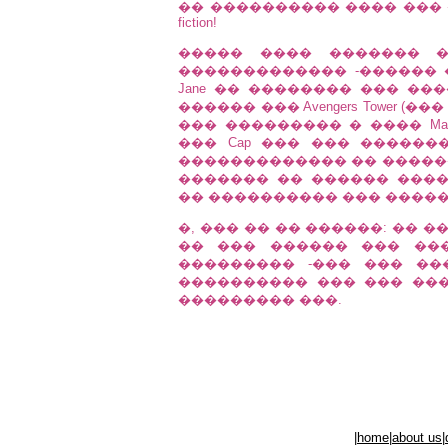
�� ���������� ���� ��� �
fiction!
����� ���� ������� ����
������������� -������ ����
Jane �� �������� ��� ��
������ ��� Avengers Tower (��
��� ��������� � ���� M
��� Cap ��� ��� �������
������������� �� ������
������� �� ������ ����
�� ���������� ��� �����
�, ��� �� �� ������: �� 
�� ��� ������ ��� ��
��������� -��� ��� ��
���������� ��� ��� ��
��������� ���.
|
home
|
about us
|