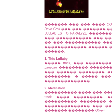
������� ��� ��� ����
QO
Dave Groll
��� ��� ������� �
LULLABIES TO PARALYZE ���
��� ����������� ��� �
�� ��� ����������� ���
������������� ������ �
������.
1. This Lullaby
����� track, ��� ������
Lanegan
��������� �������
��� ������ �������� �
��������. � ����� ��
��������������.
2. Medication
���������� ���� ��� ���
track -���� ���������-
���������� �������� 
�������������� ��� ��
������� ��������
Oliveri
.