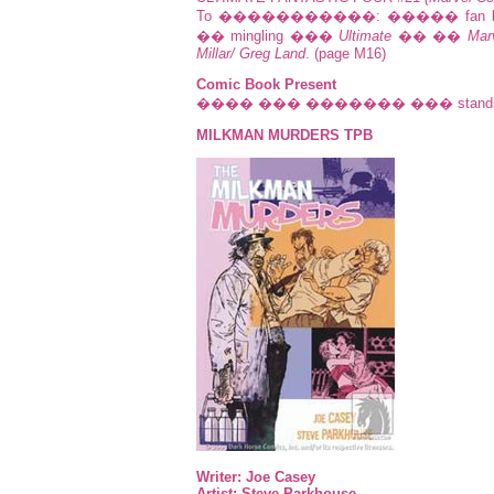
To �����������: ����� fa
�� mingling ���
Ultimate
�� ��
Mar
Millar/ Greg Land
. (page M16)
Comic Book Present
���� ��� ������� ��� stands 
MILKMAN MURDERS TPB
Writer: Joe Casey
Artist: Steve Parkhouse