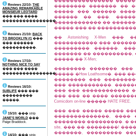
��������������� �����
Reviews 22/10:
THE
�������� ������� �� ��
AMAZING REMARKABLE
����� ��� ������ ����
MONSIEUR LEOTARD
��� ��� ����
������ �� ���. ����
����������������.
������������ �� ��������� ��
����� ��� �� ���������� 
Reviews 21/10:
BACK
�� Astonishing X-Men �
TO BROOKLYN #1
���
����������� ��� ������ 
��� ������
����������.
��������� ������. ��
������� �� ����������, 
����� �� X-Men;
Reviews 17/10:
NOTHING NICE TO SAY
�������� ������� ��� 
��� ��� ����
����������������.
����� �How Loathsome�. ���
�������� ��� ��������
��� �����������. �����
Reviews 16/10:
��� ��� ������������ �
SUBLIFE
��� ���
���������
��� ��� �� ���� �������
�����.
Comicdom on-line ����� HATE FREE.
��� ��� ����� ����� ��
15/10:
��� strip
��������������, ����
JANE'S WORLD
���
�������� ���������. � �
Paige Braddock.
site, ��� �� ��������! ���
�������, ��������� ��
14/10:
��� strip