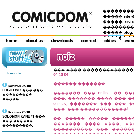
��������� �
����� site 
�����, re
���������
����� blog,
������ �
��� ���� ������������
column info
04-10-04
������ �������
Reviews 24/10:
LOGICOMIX
��� ���
������� ��� on-line. ��
���������
���; ������� ���� ��� 
�����.
comics; ������� ��� ���
���. ��� ������������!
Reviews 23/10:
SOLOMON KANE #1
���
�� ����� ����� �����
��� ������
������� ���� ����; ��
���������.
���������� ��� �����