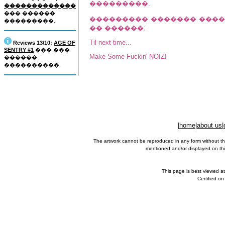
���������.
�������������
��� ������
��������� ������� ������
���������.
�� ������;
Til next time...
Reviews 13/10:
AGE OF
SENTRY #1
��� ���
Make Some Fuckin' NOIZ!
������
����������.
|
home
|
about us
|
The artwork cannot be reproduced in any form without th
mentioned and/or displayed on this
This page is best viewed a
Certified o