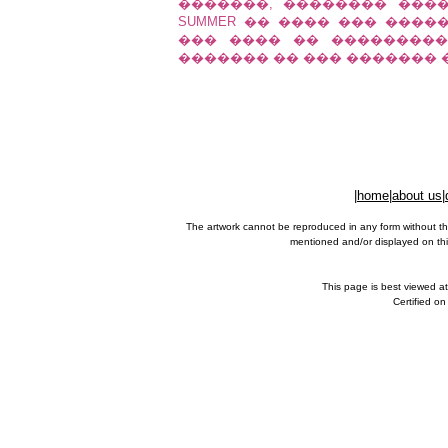
�������, �������� �������
SUMMER �� ���� ��� ����
��� ���� �� ���������
������� �� ��� ������� 
|
home
|
about us
|
The artwork cannot be reproduced in any form without th
mentioned and/or displayed on this
This page is best viewed a
Certified o