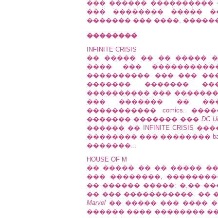
��� ������ ���������� 
��� �������� ����� �
������� ��� ����, �����
��������
INFINITE CRISIS
�� ����� �� �� ����� 
���� ��� ����������
���������� ��� ��� ��
������� ������� ��
���������� ��� ��������
��� ������� �� ��
����������� comics. ��
������� ������� ���
DC Un
������ �� INFINITE CRISIS
�������� ��� �������� back
�������...
HOUSE OF M
�� ����� �� �� ����� �
��� ��������, ����������
�� ������ �����: �,�� �
�� ��� �����������. �� 
Marvel
�� ����� ��� ���� �
������ ���� �������� ��