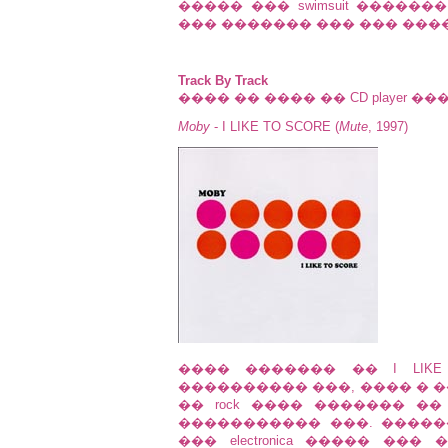
����� ��� swimsuit �������
��� ������� ��� ��� ��
Track By Track
���� �� ���� �� CD player ���
Moby
- I LIKE TO SCORE (
Mute
, 1997)
���� ������� �� I LIKE
���������� ���, ���� � 
�� rock ���� ������� �
����������� ���. �����
��� electronica ����� ��