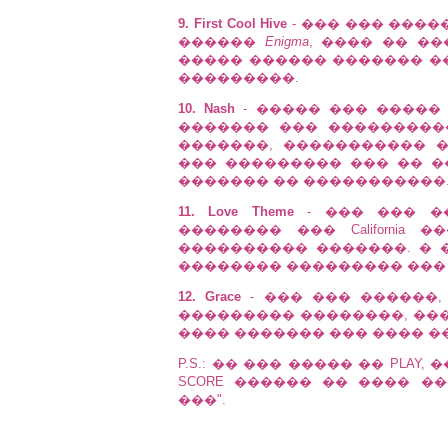
9. First Cool Hive
- ��� ��� ����
������
Enigma
, ���� �� ��
����� ������ ������� �
���������.
10. Nash
- ����� ��� ����� 
������� ��� �����������
�������, ����������� 
��� ��������� ��� �� �
������� �� �����������
11. Love Theme
- ��� ��� ���
�������� ��� California
���������� �������. �
�������� ��������� ��
12. Grace
- ��� ��� ������, SP
��������� ��������, ���
���� ������� ��� ���� �
P.S.: �� ��� ����� �� PLAY,
SCORE ������ �� ���� �
���".