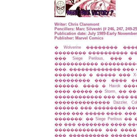
Writer: Chris Claremont
Pencillers: Marc Silvestri (# 246, 247, 249-2
Publication date: July 1989-Early November
Publisher: Marvel Comics
� Wolverine �������� 
�������� ���������� ���
��� Siege Perilous, ��� 
����������� ���������
���. ������������� ���
�������� � ����� ��� X
��������� ��� ���� �
������. ���� � Havok �
���� ����� �� Storm, �� 
������������ ��� ��� ��
�������������� Dazzler, Col
������ ��� �������� ��
���� ��� ����� ����. ��
�������: �� Siege Perilous
�� ��� �������� ���� ��
������������ ��� ���� Rea
��� ���������� �������