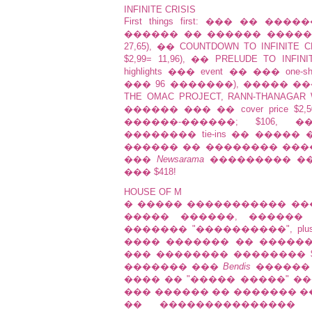
INFINITE CRISIS
First things first: ��� ��
������ �� ������ �������� �
27,65), �� COUNTDOWN TO INFINITE C
$2,99= 11,96), �� PRELUDE TO 
highlights ��� event �� ��� o
��� 96 �������), ����� ������
THE OMAC PROJECT, RANN-THANAGA
������ ��� �� cover price 
������-������; $106,
�������� tie-ins �� ���
������ �� �������� ���
���
Newsarama
��������� ��
��� $418!
HOUSE OF M
� ����� ����������� ���
����� ������, ������
������� "����������", plus 2
���� ������� �� �����
��� �������� �������� $1
������� ���
Bendis
������ �
���� �� "����� �����" ��
��� ������ �� ������� ��
�� ��������������� ��� 