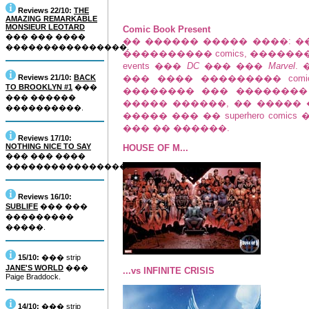
Reviews 22/10:
THE
AMAZING REMARKABLE
MONSIEUR LEOTARD
Comic Book Present
��� ��� ����
�� ������ ����� ����: �
����������������.
���������� comics, ������
events ���
DC
��� ���
Marvel
.
Reviews 21/10:
BACK
��� ���� ��������� com
TO BROOKLYN #1
���
�������� ��� �������� HOU
��� ������
����� ������, �� �����
����������.
����� ��� �� superhero com
��� �� ������.
Reviews 17/10:
NOTHING NICE TO SAY
HOUSE OF M...
��� ��� ����
����������������.
Reviews 16/10:
SUBLIFE
��� ���
���������
�����.
15/10:
��� strip
JANE'S WORLD
���
...vs INFINITE CRISIS
Paige Braddock.
14/10:
��� strip