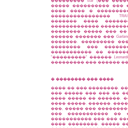
��������� star (��� ���
����� ���������� ��� 
���� ���� � �������
���������������� TRAI
������� ���� �����
������������� ��������
�������� ����� ��� ��
������ ������� ���
Garlan
�������. ��������� ��
�������� ��� ������
����������� �� �����
"���������" ������
Leonard
��������� ��� ������ ��
� �������� ��� ����
���� �� ��� ��������. ��
��� ����� ��� ��� �� �
���� ����� �� ������. �
���� �����. ������. ���
���, ����� ��� ��������
��� ����������� �� ���
����������� ��� ��� ��
���� ��������. ����� �