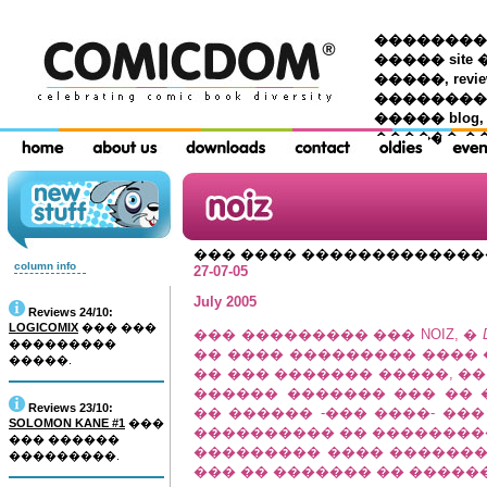
��������� �
����� site 
�����, re
���������
����� blog,
������ �
��� ���� ������������
column info
27-07-05
July 2005
Reviews 24/10:
LOGICOMIX
��� ���
��� ��������� ��� NOIZ, �
���������
�� ���� ��������� ����
�����.
�� ��� ������� �����, �
������ ������� ��� �� 
Reviews 23/10:
�� ������ -��� ����- ���
SOLOMON KANE #1
���
���������� �� ����������
��� ������
��������� ���� ������� �
���������.
��� �� ������� �� �����