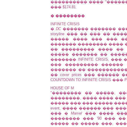
���������� ���� "������
��� $174.81
� ��������
INFINITE CRISIS
�
DC
������� ������� ��� 
storyline ��� �� ��� �� 
����� ���� ��� ��� �
������� �������� ���� �
�� ��������� ���� �� 
����� ������� �� ����
������� INFINITE CRISIS, �
��� ��������� ������ 
������� �� �����������
�� cover prices ��� ������
COUNTDOWN TO INFINITE CRISIS ��� PR
HOUSE OF M
"�������� �� �����, ��� 
��������, ���� ���� ��� �
����� ��� ��� ����� ����
event, ���� ������ ��� �
��� �
Marvel
��� ���� ���
�������� ��� '90 ��� �
����� �� ����� ���, ��