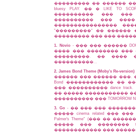
��������� �� ������ ��
bluesy PLAY. �� � LIKE T
���������� ��� ���
���������� ��� ���
���������������� ��
"���������" �� ������
��������� ��� ��� �����
1. Novio
-
��� ��� ������ DOU
���� ��� �������� ���
���������. �� ���� 
����������...
2. James Bond Theme (Moby's Re-version)
������ ��� ������ ���. 
Bond ������������ �� �
��� ���������� dance tra
�� ����� ����������� ����
���������� ��� TOMORROW N
3. Go
- �� ��� ��� �������
����� cinema related ��� �
Palmer's Theme" (��� �� ���
����� ��� �������� te
������������ ��� �����