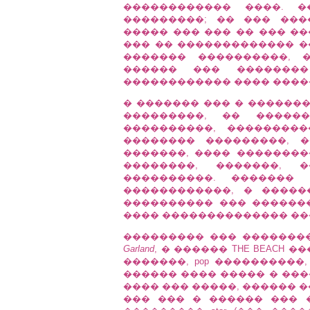
������������ ����. 
���������; �� ��� ��
����� ��� ��� �� ��� �
��� �� ������������� �
������� ����������, �
������ ��� �������
������������ ���� ����
� ������� ��� � ������
���������, �� �����
����������, ��������
�������� ���������, 
�������, ���� ��������� 
��������, �������, 
����������. �������
������������, � ����
���������� ��� ������
���� �������������� ���
��������� ��� �������
Garland
, � ������ THE BEACH
�������, pop ����������
������ ���� ����� � ���
���� ��� �����, ������ �
��� ��� � ������ ��� 