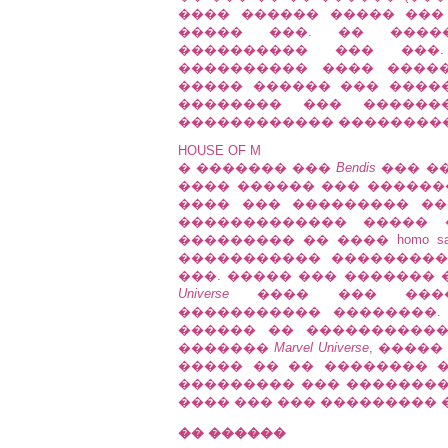
���� ������ ����� ��
����� ���. �� ����
���������� ��� ���
���������� ���� ����
����� ������ ��� ����
�������� ��� ��������
������������ ��������
HOUSE OF M
� ������� ���
Bendis
��� �
���� ������ ��� �������
���� ��� ��������� ��
������������� ����� 
��������� �� ���� homo sapi
����������� ���������
���. ����� ��� �������
Universe
���� ��� �����
����������� ��������.
������ �� ����������
�������
Marvel Universe
, ����
����� �� �� �������� ���
��������� ��� ��������
���� ��� ��� ���������
�� ������