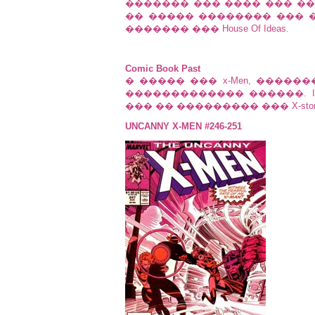
������� ��� ���� ��� ���
�� ����� �������� ��� 
������� ��� House Of Ideas.
Comic Book Past
� ����� ��� x-Men, ����
������������� ������. It's a 
��� �� ��������� ��� X-storyl
UNCANNY X-MEN #246-251