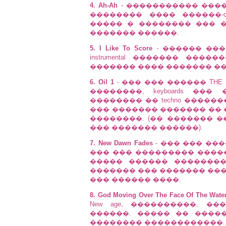
4. Ah-Ah
- ����������� �����
�������� ���� ������-ca
����� � �������� ��� � v
������� ������.
5. I Like To Score
- ������ ��� �
instrumental ������� ���
������� ���� ������� ���
6. Oil 1
- ��� ��� ������ THE 
��������, keyboards ��
�������� �� techno ����
��� ������� ������� �� �
��������. (�� ������� 
��� ������� ������).
7. New Dawn Fades
- ��� ��� ����
��� ��� ��������� ����
����� ������ �������
������� ��� ������� ����
��� ������ ����.
8. God Moving Over The Face Of The Wate
New age, ����������, 
������. ����� �� ����
�������� ������������.