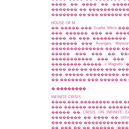
���� �� ���� �� �����
������� �� �����������
������� �� ��� ������ ��
HOUSE OF M
�� ����� ��� Scarlet Witc
��� ������ ��� �� ���
���� �� ��� ���������
������� ��� Avengers Man
�������������� ���� ��
����� ��� ��� �� ���
����������� ��� ��� �
�������� �����, o Magneto "
���� ��� �� ���� ��� ���
��� ����� ��������� ���� 
�� ������� ��� ����� �� sta
� ��������
INFINITE CRISIS
���� ��� �������� ��� ��� 
��� ������ ����� �����
����� �� CRISIS ON INFINIT
�������� �� ���� �� Uni
��� ����� ������������ 
�� ��� �� �� ������ (��