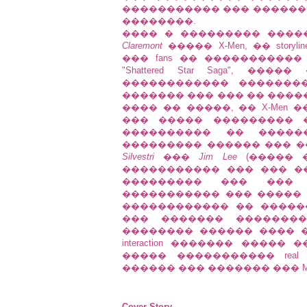
����������� ��� ������ 
��������.
���� � ��������� ����
Claremont
����� X-Men, �� sto
��� fans �� ����������� ���
"Shattered Star Saga", 
������������ �������
������� ��� ��� �� ����
���� �� �����, �� X-Men
��� ����� ��������� 
���������� �� �����
��������� ������ ��� �
Silvestri
���
Jim Lee
(����� �
����������� ��� ��� �
��������� ��� ���
����������� ��� ����� 
������������ �� �������
��� ������� ��������
�������� ������ ���� �
interaction ������� ����� �
����� ����������� real lif
������ ��� ������� ��� Mutan
Cover Story