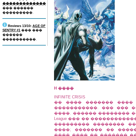
�������������
��� ������
���������.
Reviews 13/10:
AGE OF
SENTRY #1
��� ���
������
����������.
H ����
INFINITE CRISIS
�� ���� ������� ���� �
�����������. ��� ��� 
����. ������ �������� ��
League ��� �� ���������
��������� �������� �
����; ������� �� ����
���� ���� �� ������� �