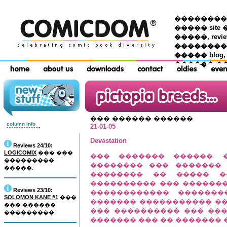
��������� �
����� site 
�����, re
���������
����� blog,
������ �
��� ������ ������
column info
21-01-05
Devastation
Reviews 24/10:
LOGICOMIX
��� ���
��� ������� ������. 
���������
�������� ��� �������
�����.
�������� �� ����� �
���������� ��� �������
Reviews 23/10:
������������ �������
SOLOMON KANE #1
���
������� ����������� ��
��� ������
��� ���������� ��� ���
���������.
������� ��� �� ������� 