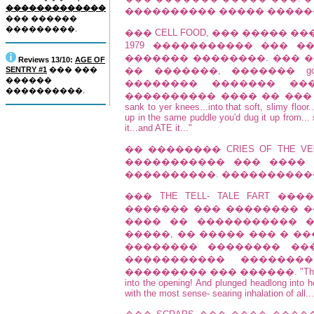
�������������
���������� ����� �����
��� ������
���������.
��� CELL FOOD, ��� ����� 
1979 ����������� ��� �
������� ��������. ��� 
Reviews 13/10:
AGE OF
SENTRY #1
��� ���
�� �������, ������� g
������
�������� ������� ��
����������.
���������� ���� �� ��� �
sank to yer knees...into that soft, slimy floor.
up in the same puddle you'd dug it up from..
it...and ATE it..."
�� �������� CRIES OF THE VE
����������� ��� ����
����������. ����������
��� THE TELL- TALE FART 
������� ��� �������� 
���� �� ����������� ���
�����, �� ����� ��� � �
�������� �������� ��
����������� �������
��������� ��� ������. "Then, as if pul
into the opening! And plunged headlong into 
with the most sense- searing inhalation of all...