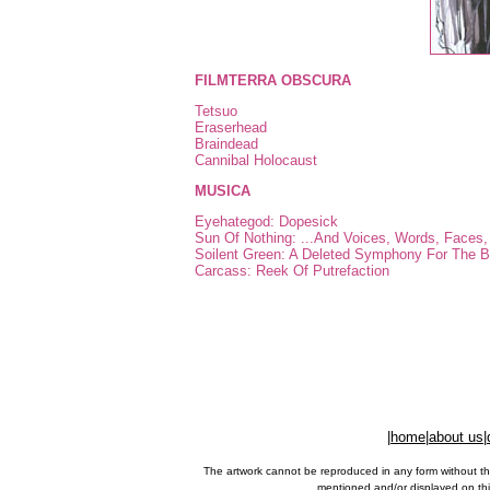
FILMTERRA OBSCURA
Tetsuo
Eraserhead
Braindead
Cannibal Holocaust
MUSICA
Eyehategod: Dopesick
Sun Of Nothing: ...And Voices, Words, Faces
Soilent Green: A Deleted Symphony For The 
Carcass: Reek Of Putrefaction
|
home
|
about us
|
The artwork cannot be reproduced in any form without th
mentioned and/or displayed on this