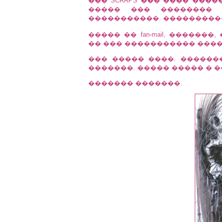
��� SCRAPS ��� ���� ����
����� ��� �������� 
�����������. ���������� Beast
����� �� fan-mail, �����
�� ��� ����������� �����
��� ����� ����. ������
�������. ����� ����� � �
������� �������.