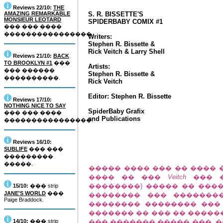
Reviews 22/10:
THE
AMAZING REMARKABLE
S. R. BISSETTE'S
MONSIEUR LEOTARD
SPIDERBABY COMIX #1
��� ��� ����
����������������.
Writers:
Stephen R. Bissette &
Rick Veitch & Larry Shell
Reviews 21/10:
BACK
TO BROOKLYN #1
���
Artists:
��� ������
Stephen R. Bissette &
����������.
Rick Veitch
Editor: Stephen R. Bissette
Reviews 17/10:
NOTHING NICE TO SAY
SpiderBaby Grafix
��� ��� ����
and Publications
����������������.
Reviews 16/10:
SUBLIFE
��� ���
���������
�����.
����� ���� ��� �� ����
���� �� ���
Veitch
��� 
��������) ����� �� ���
15/10:
��� strip
JANE'S WORLD
���
�������� ��� ���������
Paige Braddock.
�������� �������� ���
������� �� ��� �� �����
14/10:
��� strip
��� ������� ����� ���. �