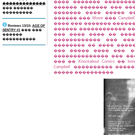
���� ������� �������
�������������
������ ������� ��� ���
��� ������
������� ���� ����� 
���������.
������ ���
Moore
���
Campbell
���� ��� ������� ������
Reviews 13/10:
AGE OF
������ ������������ ��
SENTRY #1
��� ���
��� ���� ���� �� ����
������
����������.
������������ ��� ���
�������� �� ���� ����
��� ����� ���� ���. �� 
�������������� ��� �����
��� ��
Knockabout Comics
�� bo
Campbell
. ���������� ����
����� ����������.