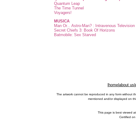
Quantum Leap
The Time Tunnel
Voyagers!
MUSICA
Man Or... Astro-Man? : Intravenous Televisio
Secret Chiefs 3: Book Of Horizons
Batmobile: Sex Starved
|
home
|
about us
|
The artwork cannot be reproduced in any form without th
mentioned and/or displayed on this
This page is best viewed a
Certified o