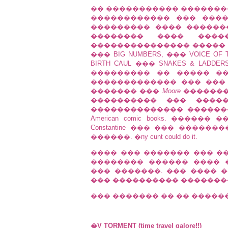
�� ����������� �������
������������ ��� ���
��������� ���� ������� 
�������� ���� ���
��������������� �����
��� BIG NUMBERS, ��� VOICE OF
BIRTH CAUL ��� SNAKES & LAD
��������� �� ����� �
������������� ��� ���
������� ���
Moore
�������
���������� ��� �����
�������������� ������
American comic books. ����
Constantine ��� ��� ����
������. �ny cunt could do it.
���� ��� ������� ��� �
�������� ������ ���� 
��� �������. ��� ���� 
��� ���������� �������
��� ������� �� �� ������
�V TORMENT (time travel galore!!)