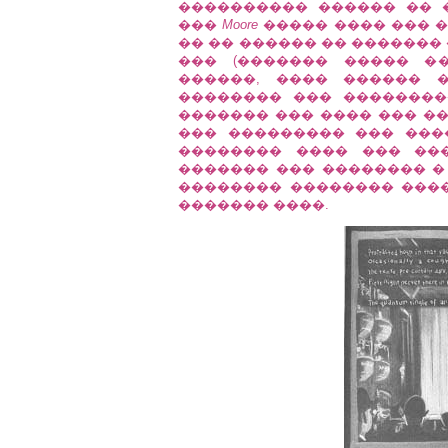
���������� ������ �� 
���
Moore
����� ���� ��� ��
�� �� ������ �� �������
��� (������� ����� �
������, ���� ������ 
�������� ��� ��������
������� ��� ���� ��� �
��� ��������� ��� ���
�������� ���� ��� ��
������� ��� �������� 
�������� �������� ����
������� ����.