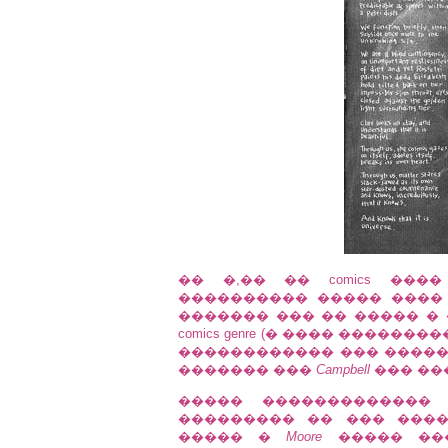
�� �,�� �� comics ��
���������� ����� ���
������� ��� �� ����� � ���
comics genre (� ���� �����
������������ ��� �����
������� ���
Campbell
��� ��
����� �������������
��������� �� ��� ���
����� �
Moore
����� ���