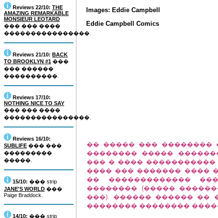
Reviews 22/10:
THE
Images: Eddie Campbell
AMAZING REMARKABLE
MONSIEUR LEOTARD
Eddie Campbell Comics
��� ��� ����
����������������.
Reviews 21/10:
BACK
TO BROOKLYN #1
���
��� ������
����������.
Reviews 17/10:
NOTHING NICE TO SAY
��� ��� ����
����������������.
Reviews 16/10:
�� ����� ��� �������� 
SUBLIFE
��� ���
�������� ����� ������
���������
�����.
��� � ���� �����������
���� ��� ������� ���� �
�� ������������� ��
15/10:
��� strip
�������� (����� �����
JANE'S WORLD
���
Paige Braddock.
���). ������ ������ ��
�������� �������� ����
14/10:
��� strip