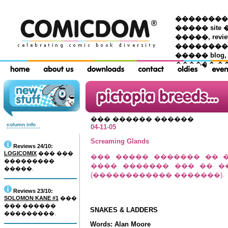
��������� �
����� site 
�����, re
���������
����� blog,
������ �
��� ������ ������
column info
04-11-05
Screaming Glands
Reviews 24/10:
LOGICOMIX
��� ���
��� ����� ������� �� 
���������
���� ������� ��� �� �
�����.
(������������ �������).
Reviews 23/10:
SOLOMON KANE #1
���
��� ������
SNAKES & LADDERS
���������.
Words: Alan Moore