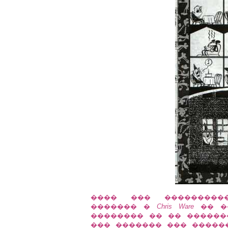
���� ��� ����������
������� �
Chris Ware
�� �
�������� �� �� ������
��� ������� ��� �����