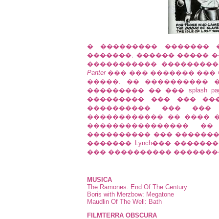
� ��������� ������� 
�������, ������ ����� 
����������� ���������
Panter
��� ��� ������� ���
�����. �� ���������� 
��������� �� ��� splash 
��������� ��� ��� �
���������� ��� ���
������������ �� ���� 
���������������� ��
���������� ��� ������� ��
������� Lynch��� ������
��� ���������� �������
MUSICA
The Ramones: End Of The Century
Boris with Merzbow: Megatone
Maudlin Of The Well: Bath
FILMTERRA OBSCURA