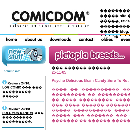
��������� �
����� site 
�����, re
���������
����� blog,
������ �
��� ������ ������
column info
25-11-05
Psycho Delicious Brain Candy Sure To Rot
Reviews 24/10:
LOGICOMIX
��� ���
���� �� ���������� �
���������
��������� �� ���������
�����.
�� ���� ��������� ����
��� ���� ������ ������
Reviews 23/10:
����� ���������� ����
SOLOMON KANE #1
���
����� ��� ������� ���
��� ������
������� �� ������ �����
���������.