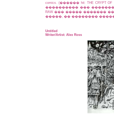
comics. (������ hit: THE CRYP
���������� ��� �������
RAW ��� ����� ������� �
�����, �� �������� ����
Untitled
Writer/Artist: Alex Ross