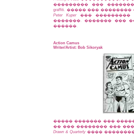
��������� ��� ������
graffiti. ����� ��� �����
Peter Kuper
��� ��������� 
�������. ������� ��� 
������.
Action Camus
Writer/Artist: Bob Sikoryak
����� ������� ��� ����
�� ��� �������� ��� ��
Drawn & Quarterly
���� ��������