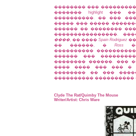
�������� ��� ��������
������� highlight ���
����������. �� ��� ��
����� ��� ����� ������
������ �� �������� ��
����������������. ���
����
, �� ����
Spain Rodriguez
��
�� ������, �
Ross
��
���������� ����������
������ ��� ��������
�������� ������. ��� 
���� ���� ��� ��� � 
�������� �� ��� ���
���������� ���������� 
Clyde The Rat/Quimby The Mouse
Writer/Artist: Chris Ware