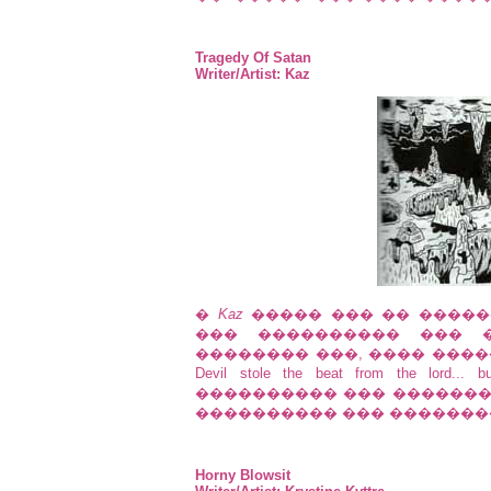
Tragedy Of Satan
Writer/Artist: Kaz
�
Kaz
����� ��� �� �����
��� ���������� ��� 
�������� ���, ���� ����
Devil stole the beat from the lor
���������� ��� ������
���������� ��� �����������
Horny Blowsit