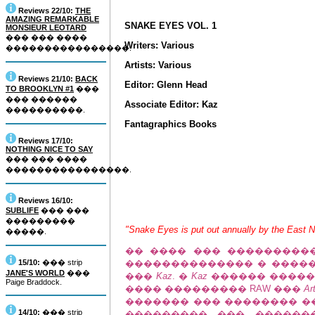
Reviews 22/10:
THE
AMAZING REMARKABLE
SNAKE EYES VOL. 1
MONSIEUR LEOTARD
��� ��� ����
Writers: Various
����������������.
Artists: Various
Reviews 21/10:
BACK
Editor: Glenn Head
TO BROOKLYN #1
���
��� ������
Associate Editor: Kaz
����������.
Fantagraphics Books
Reviews 17/10:
NOTHING NICE TO SAY
��� ��� ����
����������������.
Reviews 16/10:
SUBLIFE
��� ���
���������
"Snake Eyes is put out annually by the East 
�����.
�� ���� ��� ����������
15/10:
��� strip
�������������� � ��������
JANE'S WORLD
���
���
Kaz
. �
Kaz
������ �����
Paige Braddock.
���� ��������� RAW ���
Ar
������� ��� �������� ��
14/10:
��� strip
��������� ��� ��������