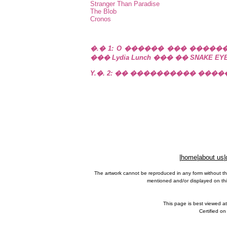
Stranger Than Paradise
The Blob
Cronos
�.� 1: O ������ ��� ������
��� Lydia Lunch ��� �� SNAKE EYE
Y.�. 2: �� ���������� ����� ���
|
home
|
about us
|
The artwork cannot be reproduced in any form without th
mentioned and/or displayed on this
This page is best viewed a
Certified o