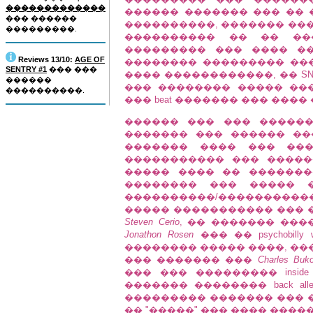
�������������
������ ������� ��� �� 
��� ������
����������, ������� ���
���������.
���������� �� �� ��
��������� ��� ���� ��
Reviews 13/10:
AGE OF
�������� ��������� ��
SENTRY #1
��� ���
���� ������������, �� SN
������
��� �������� ����� ��
����������.
��� beat ������� ��� ���� 
������ ��� ��� �����
������� ��� ������ ���
������� ���� ��� ���
����������� ��� �����
����� ���� �� ���������
�������� ��� ����� 
����������/���������
����� ����������� ��� ������
Steven Cerio
, �� ������� ���������
Jonathon Rosen
��� �� psychobilly
�������� ����� ����, ����. �
��� ������� ���
Charles Buk
��� ��� ��������� inside
������� �������� back a
��������� ������� ��� �
�� "�����" ��� ���� ����