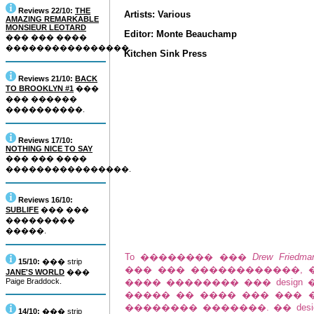
Reviews 22/10:
THE
Artists: Various
AMAZING REMARKABLE
MONSIEUR LEOTARD
Editor: Monte Beauchamp
��� ��� ����
����������������.
Kitchen Sink Press
Reviews 21/10:
BACK
TO BROOKLYN #1
���
��� ������
����������.
Reviews 17/10:
NOTHING NICE TO SAY
��� ��� ����
����������������.
Reviews 16/10:
SUBLIFE
��� ���
���������
�����.
To �������� ���
Drew Friedma
15/10:
��� strip
��� ��� ������������, 
JANE'S WORLD
���
Paige Braddock.
���� �������� ��� design 
����� �� ���� ��� ��� 
�������� �������. �� des
14/10:
��� strip