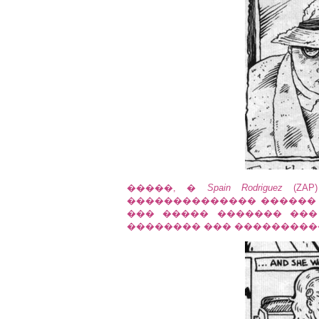
�����, �
Spain Rodriguez
(ZAP
�������������� ������ 
��� ����� ������� ��� �
�������� ��� ���������