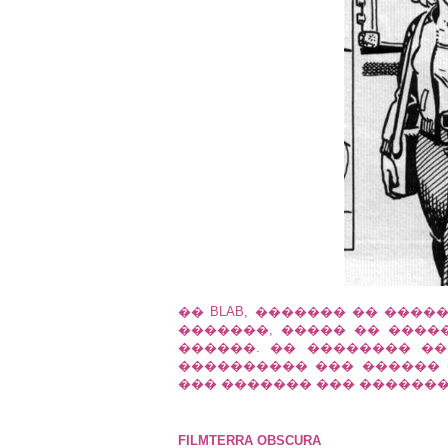
�� BLAB, ������� �� ���
�������, ����� �� ����
������. �� �������� �
���������� ��� ������ (
��� ������� ��� �������
FILMTERRA OBSCURA