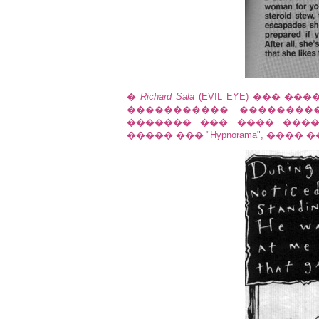
�
Richard Sala
(EVIL EYE) ��� �
����������� ��������
������� ��� ���� ���
����� ��� "Hypnorama", ���