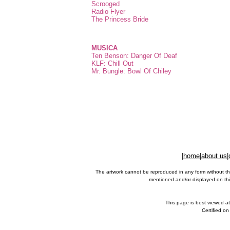
Scrooged
Radio Flyer
The Princess Bride
MUSICA
Ten Benson: Danger Of Deaf
KLF: Chill Out
Mr. Bungle: Bowl Of Chiley
|
home
|
about us
|
The artwork cannot be reproduced in any form without th
mentioned and/or displayed on this
This page is best viewed a
Certified o