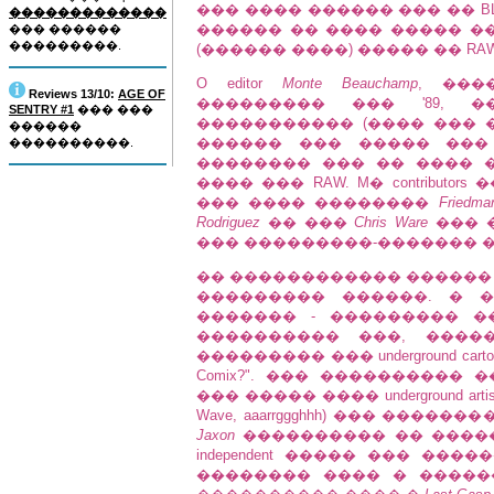
��� ���� ������ ��� �� BLAB
�������������
������ �� ���� ����� �
��� ������
���������.
(������ ����) ����� �� RAW
O editor
Monte Beauchamp
, ���
Reviews 13/10:
AGE OF
��������� ��� '89, 
SENTRY #1
��� ���
����������� (���� ��� 
������
������ ��� ����� ��� und
����������.
�������� ��� �� ���� ���
���� ��� RAW. M� contribut
��� ���� ��������
Friedma
Rodriguez
�� ���
Chris Ware
��� 
��� ���������-������� �
�� ������������ ������ 
��������� ������. � 
������� - ��������� �
���������� ���, �����
��������� ��� underground cartoo
Comix?". ��� ����������
��� ����� ���� underground a
Wave, aaarrggghhh) ��� ���
Jaxon
���������� �� ����
independent ����� ��� �
�������� ���� � �����