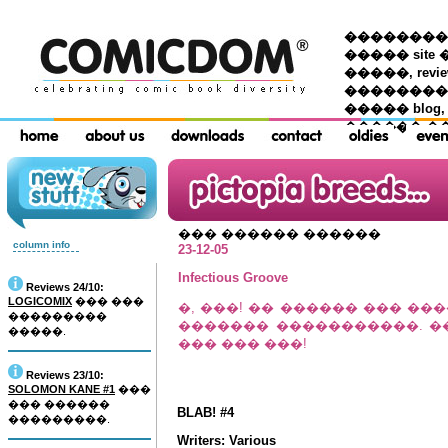
��������� �
����� site 
�����, re
���������
����� blog,
������ �
��� ������ ������
column info
23-12-05
Infectious Groove
Reviews 24/10:
LOGICOMIX
��� ���
�, ���! �� ������ ��� �
���������
������� �����������. �
�����.
��� ��� ���!
Reviews 23/10:
SOLOMON KANE #1
���
��� ������
BLAB! #4
���������.
Writers: Various