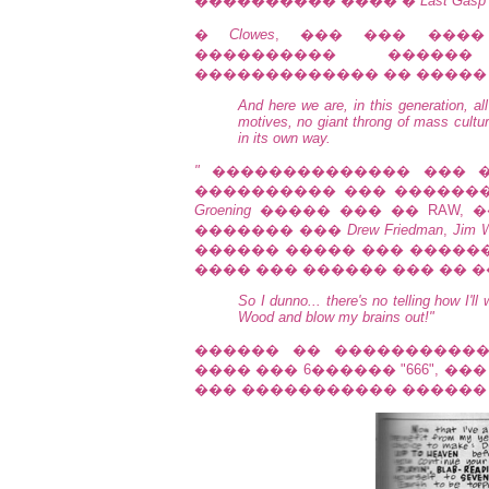
���������� ���� �
Last Gasp
�
Clowes
, ��� ��� ����
���������� �����
������������� �� �����
And here we are, in this generation, a
motives, no giant throng of mass cultu
in its own way.
"
�������������� ��� �
���������� ��� ������
Groening
����� ��� �� RAW, 
������� ���
Drew Friedman
,
Jim W
������ ����� ��� �����
���� ��� ������ ��� �� ����
So I dunno... there's no telling how I'l
Wood and blow my brains out!"
������ �� ����������
���� ��� 6������ "666", 
��� ����������� ������ 