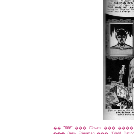
�� "666" ���
Clowes
��� ��������
���
Drew Friedman
��� "Blab! Da